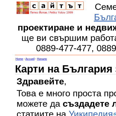
Семе
Бълг
проектиране и недви
ще ви свършим работа
0889-477-477, 088
Home
-
Accueil
-
Начало
Карти на България
Здравейте
,
Това е много проста пр
можете да
създадете 
статиите на
Уикипедия