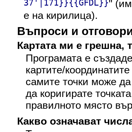
37'|171}}{{GFDL}}
" (и
е на кирилица).
Въпроси и отговор
Картата ми е грешна, т
Програмата е създаде
картите/координатите
самите точки може да
да коригирате точката
правилното място вър
Какво означават числа