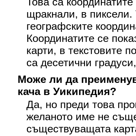
Това са координатите 
щракнали, в пиксели. 
географските координ
Координатите се пока
карти, в текстовите п
са десетични градуси,
Може ли да преименув
кача в Уикипедия?
Да, но преди това про
желаното име не съще
съществуващата карта