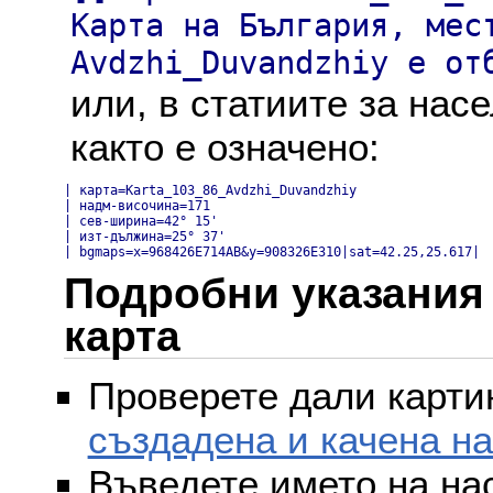
Карта на България, мес
Avdzhi_Duvandzhiy е от
или, в статиите за нас
както е означено:
| карта=Karta_103_86_Avdzhi_Duvandzhiy

| надм-височина=171

| сев-ширина=42° 15'

| изт-дължина=25° 37'

| bgmaps=x=968426E714AB&y=908326E310|sat=42.25,25.617|
Подробни указания 
карта
Проверете дали картин
създадена и качена н
Въведете името на на