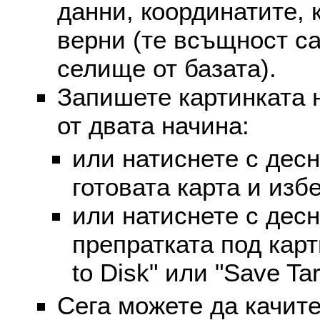
данни, координатите, 
верни (те всъщност са
селище от базата).
Запишете картинката 
от двата начина:
или натиснете с дес
готовата карта и избе
или натиснете с дес
препратката под карт
to Disk" или "Save Targ
Сега можете да качите