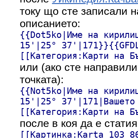
току що сте записали н
описанието:
{{Dot5ko|Име на кирили
15'|25° 37'|171}}{{GFD
[[Категория:Карти на Б
или (ако сте направили
точката):
{{Not5ko|Име на кирили
15'|25° 37'|171|Вашето
[[Категория:Карти на Б
после в коя да е статия
[[Картинка:Karta_103_8