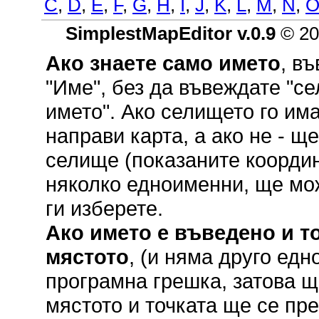
C
,
D
,
E
,
F
,
G
,
H
,
I
,
J
,
K
,
L
,
M
,
N
,
SimplestMapEditor v.0.9
© 20
Ако знаете само името
, в
"Име", без да въвеждате "се
името". Ако селището го им
направи карта, а ако не - щ
селище (показаните координ
няколко едноименни, ще мож
ги изберете.
Ако името е въведено и то
мястото
, (и няма друго ед
програмна грешка, затова щ
мястото и точката ще се пр