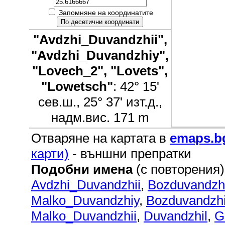
Запомняне на координатите
"Avdzhi_Duvandzhii",
"Avdzhi_Duvandzhiy",
"Lovech_2", "Lovets",
"Lowetsch"
: 42° 15'
сев.ш., 25° 37' изт.д.,
надм.вис. 171 m
Отваряне на картата в
emaps.b
карти)
- външни препратки
Подобни имена
(с повторения)
Avdzhi_Duvandzhii
,
Bozduvandzh
Malko_Duvandzhiy
,
Bozduvandzhi
Malko_Duvandzhii
,
Duvandzhil
,
G