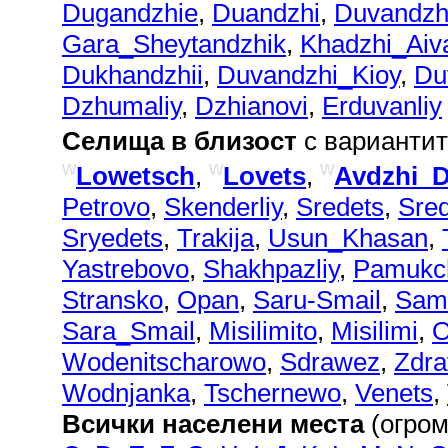
Dugandzhie
,
Duandzhi
,
Duvandz
Gara_Sheytandzhik
,
Khadzhi_Aiva
Dukhandzhii
,
Duvandzhi_Kioy
,
Du
Dzhumaliy
,
Dzhianovi
,
Erduvanliy
Селища в близост
с вариантит
w
w
w
Lowetsch
,
Lovets
,
Avdzhi_
Petrovo
,
Skenderliy
,
Sredets
,
Sre
Sryedets
,
Trakija
,
Usun_Khasan
,
Yastrebovo
,
Shakhpazliy
,
Pamukch
Stransko
,
Opan
,
Saru-Smail
,
Sam
Sara_Smail
,
Misilimito
,
Misilimi
,
O
Wodenitscharowo
,
Sdrawez
,
Zdra
Wodnjanka
,
Tschernewo
,
Venets
,
Всички населени места
(огром