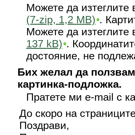
Можете да изтеглите 
(7-zip, 1,2 MB)
. Карт
Можете да изтеглите 
137 kB)
. Координатит
достояние, не подлеж
Бих желал да ползвам
картинка-подложка.
Пратете ми e-mail с к
До скоро на страниците
Поздрави,