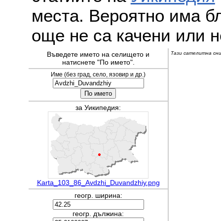
места. Вероятно има бл
още не са качени или н
Въведете името на селището и
Тази сателитна сни
натиснете "По името".
Име (без град, село, язовир и др.)
за Уикипедия:
Karta_103_86_Avdzhi_Duvandzhiy.png
геогр. ширина:
геогр. дължина: