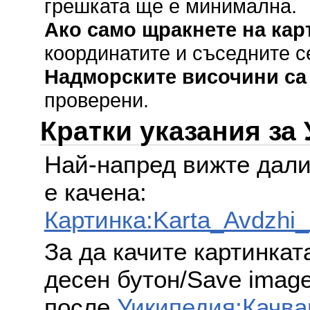
грешката ще е минимална.
Ако само щракнете на кар
координатите и съседните с
Надморските височини са
проверени.
Кратки указания за
Най-напред вижте дали
е качена:
Картинка:Karta_Avdzhi_
За да качите картинкат
десен бутон/Save image 
после
Уикипедия:Качва