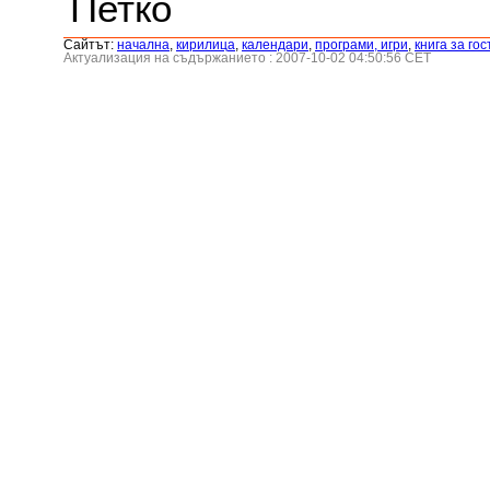
Петко
Сайтът:
началнa
,
кирилица
,
календари
,
програми, игри
,
книга за гос
Актуализация на съдържанието : 2007-10-02 04:50:56 CET