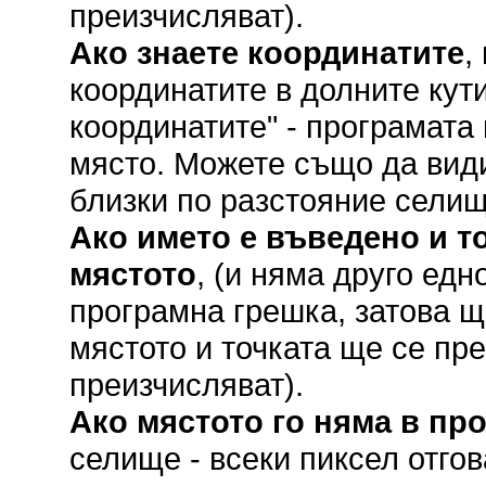
преизчисляват).
Ако знаете координатите
,
координатите в долните кут
координатите" - програмата
място. Можете също да вид
близки по разстояние селищ
Ако името е въведено и то
мястото
, (и няма друго ед
програмна грешка, затова щ
мястото и точката ще се пр
преизчисляват).
Ако мястото го няма в пр
селище - всеки пиксел отгов