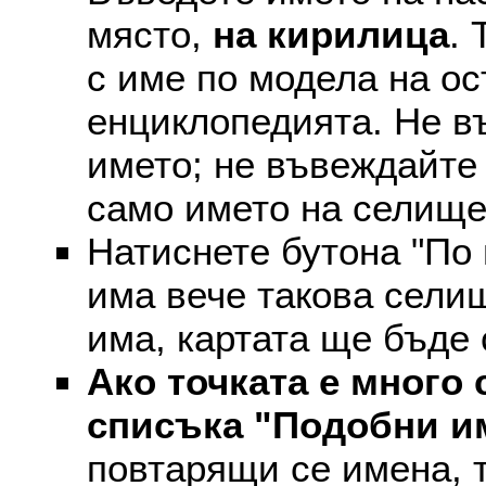
място,
на кирилица
. 
с име по модела на ос
енциклопедията. Не въ
името; не въвеждайте 
само името на селище
Натиснете бутона "По 
има вече такова селищ
има, картата ще бъде
Ако точката е много 
списъка "Подобни и
повтарящи се имена, т