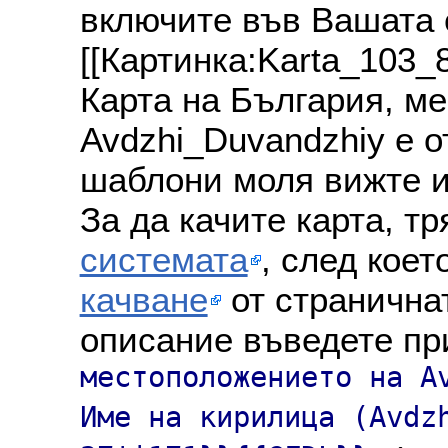
включите във Вашата 
[[Картинка:Karta_103_
Карта на България, м
Avdzhi_Duvandzhiy е о
шаблони моля вижте и
За да качите карта, т
системата
, след коет
качване
от страничнат
описание въведете пр
местоположението на A
Име на кирилица (Avdz