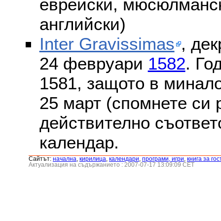
еврейски, мюсюлмански
английски)
Inter Gravissimas
, дек
24 февруари
1582
. Го
1581, защото в минало
25 март (спомнете си
действително съответс
календар.
Сайтът:
началнa
,
кирилица
,
календари
,
програми, игри
,
книга за гос
Актуализация на съдържанието : 2007-07-17 13:09:09 CET