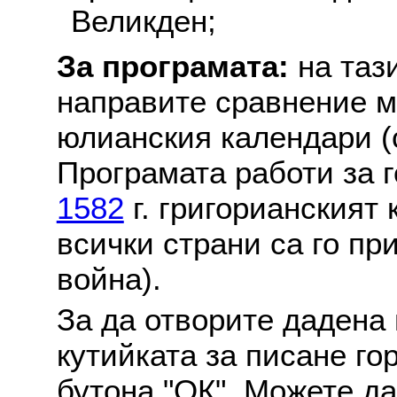
Великден;
За програмата:
на таз
направите сравнение м
юлианския календари (с
Програмата работи за г
1582
г. григорианският
всички страни са го пр
война).
За да отворите дадена 
кутийката за писане го
бутона "ОК". Можете д