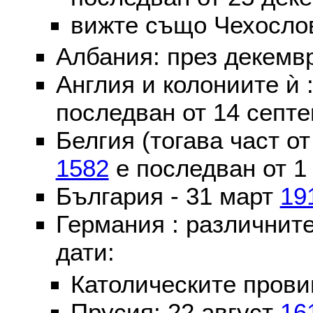
вижте също Чехослов
Албания: през декем
Англия и колониите ѝ 
последван от 14 септе
Белгия (тогава част о
1582
е последван от 1
България - 31 март
19
Германия : различнит
дати:
Католическите пров
Прусия: 22 август
16