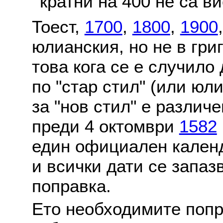
кратни на 400 не са в
Тоест,
1700
,
1800
,
1900
юлианския, но не в гри
това кога се е случило
по "стар стил" (или юл
за "нов стил" е различ
преди 4 октомври
1582
един официален календ
и всички дати се запаз
поправка.
Ето необходимите попр