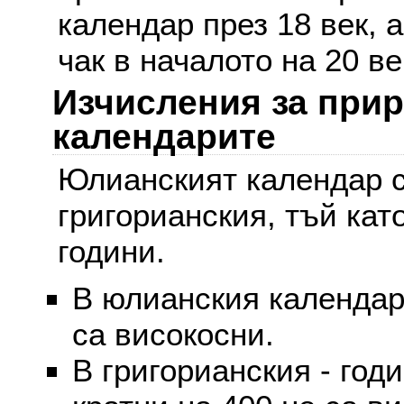
календар през 18 век, 
чак в началото на 20 ве
Изчисления за при
календарите
Юлианският календар с
григорианския, тъй кат
години.
В юлианския календар 
са високосни.
В григорианския - годи