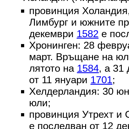
провинция Холандия,
Лимбург и южните пр
декември
1582
е пос
Хронинген: 28 февр
март. Връщане на юл
лятото на
1584
, а 31
от 11 януари
1701
;
Хелдерландия: 30 ю
юли;
провинция Утрехт и 
е последван от 12 де