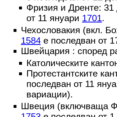
Фризия и Дренте: 31
от 11 януари
1701
.
Чехословакия (вкл. Бо
1584
е последван от 1
Швейцария : според р
Католическите канто
Протестантските кан
последван от 11 яну
вариации).
Швеция (включваща Ф
1753
е последван от 1