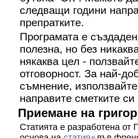
следващи години напра
препратките.
Програмата е създаден
полезна, но без никакв
някаква цел - ползвайт
отговорност. За най-до
съмнение, използвайте 
направите сметките си
Приемане на григо
Статията е разработена от 
основа на
статия
във френс