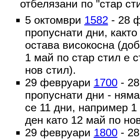
отбелязани по "стар ст
5 октомври
1582
- 28 
пропуснати дни, както
остава високосна (доб
1 май по стар стил е 
нов стил).
29 февруари
1700
- 2
пропуснати дни - ням
се 11 дни, например 1
ден като 12 май по но
29 февруари
1800
- 2