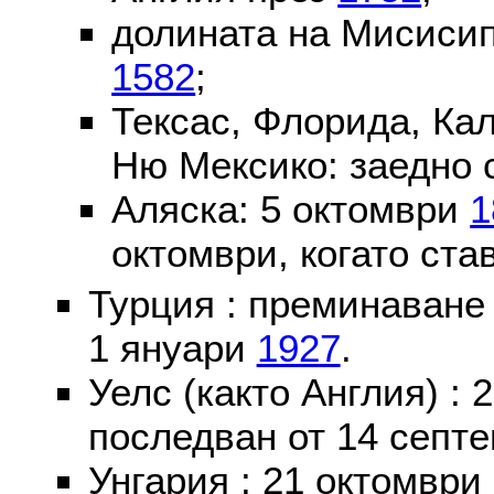
долината на Мисисип
1582
;
Тексас, Флорида, Ка
Ню Мексико: заедно 
Аляска: 5 октомври
1
октомври, когато ста
Турция : преминаване
1 януари
1927
.
Уелс (както Англия) :
последван от 14 септе
Унгария : 21 октомври