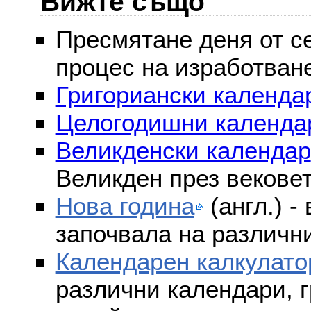
Вижте също
Пресмятане деня от се
процес на изработван
Григориански календар
Целогодишни календа
Великденски календар
Великден през векове
Нова година
(англ.) -
започвала на различни
Календарен калкулато
различни календари, г