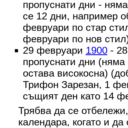
пропуснати дни - ням
се 12 дни, например о
февруари по стар стил
февруари по нов стил
29 февруари
1900
- 2
пропуснати дни (няма
остава високосна) (до
Трифон Зарезан, 1 фе
същият ден като 14 ф
Трябва да се отбележи,
календара, когато и да 