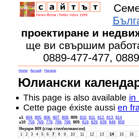
Семе
Бълг
проектиране и недви
ще ви свършим работа
0889-477-477, 088
Home
-
Accueil
-
Начало
Юлиански календар з
This page is also available
in
Cette page éxiste aussi
en fr
±1
:
804
,
805
,
806
,
807
,
808
,
809
,
810
,
811
,
812
,
813
,
814
±10
:
759
,
769
,
779
,
789
,
799
,
809
,
819
,
829
,
839
,
849
,
859
Януари 809 (стар стил/юлиански)
1
2
3
4
5
6
7
8
9
10
11
12
13
14
15
16