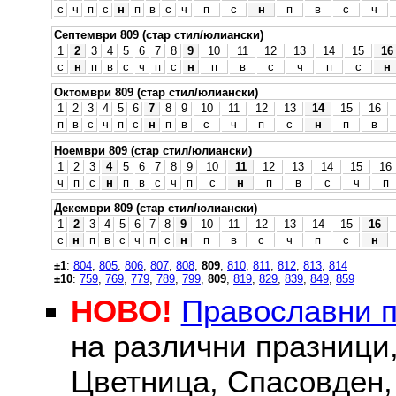
с
ч
п
с
н
п
в
с
ч
п
с
н
п
в
с
ч
Септември 809 (стар стил/юлиански)
1
2
3
4
5
6
7
8
9
10
11
12
13
14
15
16
с
н
п
в
с
ч
п
с
н
п
в
с
ч
п
с
н
Октомври 809 (стар стил/юлиански)
1
2
3
4
5
6
7
8
9
10
11
12
13
14
15
16
п
в
с
ч
п
с
н
п
в
с
ч
п
с
н
п
в
Ноември 809 (стар стил/юлиански)
1
2
3
4
5
6
7
8
9
10
11
12
13
14
15
16
ч
п
с
н
п
в
с
ч
п
с
н
п
в
с
ч
п
Декември 809 (стар стил/юлиански)
1
2
3
4
5
6
7
8
9
10
11
12
13
14
15
16
с
н
п
в
с
ч
п
с
н
п
в
с
ч
п
с
н
±1
:
804
,
805
,
806
,
807
,
808
,
809
,
810
,
811
,
812
,
813
,
814
±10
:
759
,
769
,
779
,
789
,
799
,
809
,
819
,
829
,
839
,
849
,
859
НОВО!
Православни 
на различни празници
Цветница, Спасовден, 