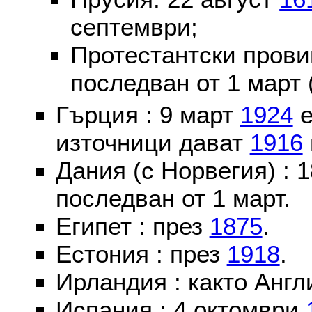
септември;
Протестантски пров
последван от 1 март 
Гърция : 9 март
1924
е
източници дават
1916
Дания (с Норвегия) :
последван от 1 март.
Египет : през
1875
.
Естония : през
1918
.
Ирландия : както Англ
Испания : 4 октомври