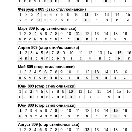
п
в
с
ч
п
с
н
п
в
с
ч
п
с
н
п
в
Февруари 809 (стар стил/юлиански)
1
2
3
4
5
6
7
8
9
10
11
12
13
14
15
ч
п
с
н
п
в
с
ч
п
с
н
п
в
с
ч
Март 809 (стар стил/юлиански)
1
2
3
4
5
6
7
8
9
10
11
12
13
14
15
16
ч
п
с
н
п
в
с
ч
п
с
н
п
в
с
ч
п
Април 809 (стар стил/юлиански)
1
2
3
4
5
6
7
8
9
10
11
12
13
14
15
16
н
п
в
с
ч
п
с
н
п
в
с
ч
п
с
н
п
Май 809 (стар стил/юлиански)
1
2
3
4
5
6
7
8
9
10
11
12
13
14
15
16
в
с
ч
п
с
н
п
в
с
ч
п
с
н
п
в
с
Юни 809 (стар стил/юлиански)
1
2
3
4
5
6
7
8
9
10
11
12
13
14
15
16
п
с
н
п
в
с
ч
п
с
н
п
в
с
ч
п
с
Юли 809 (стар стил/юлиански)
1
2
3
4
5
6
7
8
9
10
11
12
13
14
15
16
н
п
в
с
ч
п
с
н
п
в
с
ч
п
с
н
п
Август 809 (стар стил/юлиански)
1
2
3
4
5
6
7
8
9
10
11
12
13
14
15
16