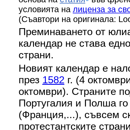
условията на
лиценза за св
(Съавтори на оригинала: Lo
Преминаването от юлиа
календар не става едн
страни.
Новият календар е нало
през
1582
г. (4 октомвр
октомври). Страните по
Португалия и Полша го
(Франция,...), съвсем с
протестантските стран