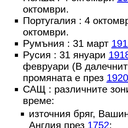
октомври.
Португалия : 4 октом
октомври.
Румъния : 31 март
191
Русия : 31 януари
191
февруари (В далечнит
промяната е през
192
САЩ : различните зон
време:
източния бряг, Вашин
Англия през
1752
;