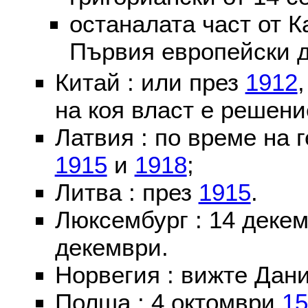
останалата част от К
Първия европейски д
Китай : или през
1912
на коя власт е решени
Латвия : по време на 
1915
и
1918
;
Литва : през
1915
.
Люксембург : 14 деке
декември.
Норвегия : вижте Дани
Полша : 4 октомври
15