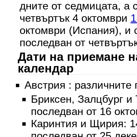
дните от седмицата, а 
четвъртък 4 октомври
1
октомври (Испания), и
последван от четвъртък
Дати на приемане н
календар
Австрия : различните 
Бриксен, Залцбург и
последван от 16 окт
Каринтия и Щирия: 
последван от 25 дек