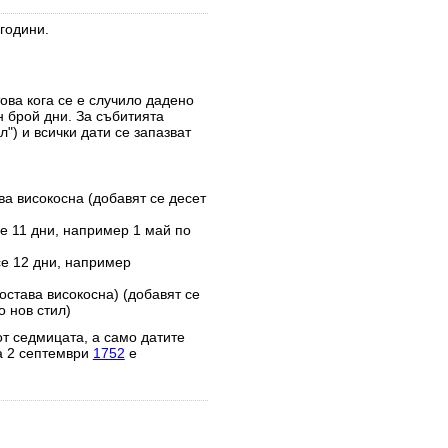
години.
това кога се е случило дадено
н брой дни. За събитията
") и всички дати се запазват
ва високосна (добавят се десет
е 11 дни, например 1 май по
се 12 дни, например
остава високосна) (добавят се
 нов стил)
от седмицата, а само датите
а 2 септември
1752
е