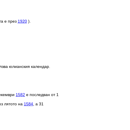
та е през
1920
).
олзва юлианския календар.
декември
1582
е последван от 1
ез лятото на
1584
, а 31