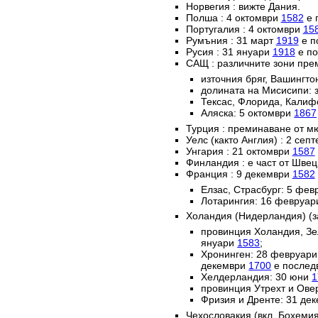
Норвегия : вижте Дания.
Полша : 4 октомври
1582
е 
Португалия : 4 октомври
15
Румъния : 31 март
1919
е п
Русия : 31 януари
1918
е по
САЩ : различните зони пре
източния бряг, Вашингто
долината на Мисисипи: 
Тексас, Флорида, Калиф
Аляска: 5 октомври
1867
Турция : преминаване от м
Уелс (както Англия) : 2 сеп
Унгария : 21 октомври
1587
Финландия : е част от Швец
Франция : 9 декември
1582
Елзас, Страсбург: 5 фе
Лотарингия: 16 февруа
Холандия (Нидерландия) (з
провинция Холандия, Зе
януари
1583
;
Хронинген: 28 февруар
декември
1700
е послед
Хелдерландия: 30 юни
1
провинция Утрехт и Ове
Фризия и Дренте: 31 де
Чехословакия (вкл. Бохемия