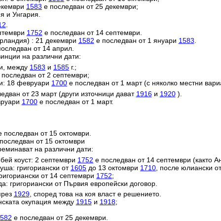
декември
1583
е последван от 25 декември;
я и Унгария.
12
.
ептември
1752
е последван от 14 септември.
ерландия) : 21 декември
1582
е последван от 1 януари
1583
.
оследван от 14 април.
инции на различни дати:
ии, между
1583
и
1585
г.;
 последван от 2 септември;
и: 18 февруари
1700
е последван от 1 март (с няколко местни вари
едван от 23 март (други източници дават
1916
и
1920
).
евруари
1700
е последван от 1 март.
 последван от 15 октомври.
последван от 15 октомври
реминават на различни дати:
ей коуст: 2 септември
1752
е последван от 14 септември (както Ан
уша: григориански от
1605
до 13 октомври
1710
, после юлиански о
григориански от 14 септември
1752
;
да: григориански от Първия европейски договор.
през
1929
, според това на коя власт е решението.
анската окупация между
1915
и
1918
;
582
е последван от 25 декември.