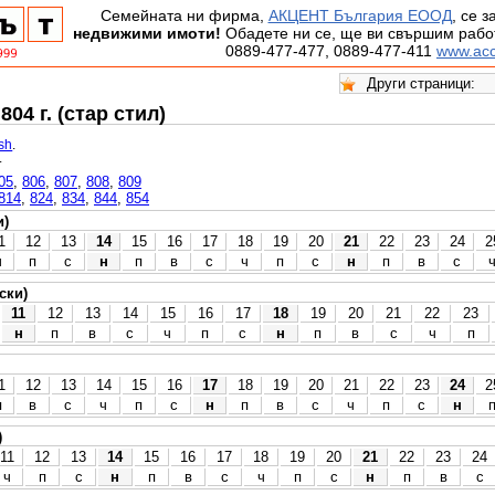
Семейната ни фирма,
АКЦЕНТ България ЕООД
, се 
недвижими имоти!
Обадете ни се, ще ви свършим работ
0889-477-477, 0889-477-411
www.acc
04 г. (стар стил)
ish
.
.
05
,
806
,
807
,
808
,
809
814
,
824
,
834
,
844
,
854
и)
1
12
13
14
15
16
17
18
19
20
21
22
23
24
2
ч
п
с
н
п
в
с
ч
п
с
н
п
в
с
ски)
11
12
13
14
15
16
17
18
19
20
21
22
23
н
п
в
с
ч
п
с
н
п
в
с
ч
п
1
12
13
14
15
16
17
18
19
20
21
22
23
24
2
п
в
с
ч
п
с
н
п
в
с
ч
п
с
н
)
11
12
13
14
15
16
17
18
19
20
21
22
23
24
ч
п
с
н
п
в
с
ч
п
с
н
п
в
с