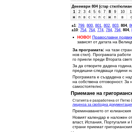
Декември 804 (стар стил/юлиан
1
2
3
4
5
6
7
8
9
10
1
н
п
в
с
ч
п
с
н
п
в
±1
:
799
,
800
,
801
,
802
,
803
,
804
,
8
±10
:
754
,
764
,
774
,
784
,
794
,
804
,
НОВО!
Православни подви
зависят от датата на Великд
За програмата:
на тази стран
нов стил). Програмата работи
го приели преди Втората свет
За да отворите дадена година,
предишни-следващи години на
Програмата е създадена с над
на собствена отговорност. За 
самостоятелно.
Приемане на григорианс
Статията е разработена от Петко 
лиценза за свободна документаци
Преминаването от юлианския 
Новият календар е наложен от
власт, Испания, Португалия и 
страни приемат григорианския 