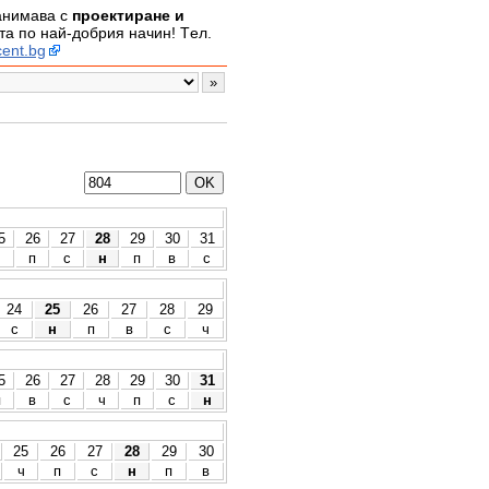
занимава с
проектиране и
а по най-добрия начин! Tел.
ent.bg
5
26
27
28
29
30
31
ч
п
с
н
п
в
с
24
25
26
27
28
29
с
н
п
в
с
ч
5
26
27
28
29
30
31
п
в
с
ч
п
с
н
25
26
27
28
29
30
ч
п
с
н
п
в