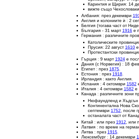
Каринтия и Щирия: 14 
вижте също Чехословаки
Албания: през декември
19
Англия и колониите ѝ : 2 с
Белгия (тогава част от Нид
България - 31 март
1916
е п
Германия : различните пров
Католическите провинц
Прусия: 22 август
1610
е
Протестантски провинци
Гърция : 9 март
1924
е посл
Дания (с Норвегия) : 18 ф
Египет : през
1875
.
Естония : през
1918
.
Ирландия : както Англия.
Испания : 4 октомври
1582
е
Италия : 4 октомври
1582
е 
Канада : различните зони п
Нюфаундленд и Хъдсън б
Континентална Нова Ско
септември
1752
, после 
останалата част от Кана
Китай : или през
1912
, или 
Латвия : по време на герм
Литва : през
1915
.
Люксембург : 14 декември
1