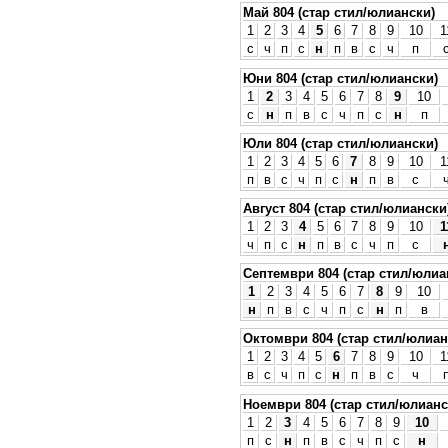
Май 804 (стар стил/юлиански)
1
2
3
4
5
6
7
8
9
10
1
с
ч
п
с
н
п
в
с
ч
п
Юни 804 (стар стил/юлиански)
1
2
3
4
5
6
7
8
9
10
с
н
п
в
с
ч
п
с
н
п
Юли 804 (стар стил/юлиански)
1
2
3
4
5
6
7
8
9
10
1
п
в
с
ч
п
с
н
п
в
с
Август 804 (стар стил/юлиански
1
2
3
4
5
6
7
8
9
10
1
ч
п
с
н
п
в
с
ч
п
с
Септември 804 (стар стил/юлиа
1
2
3
4
5
6
7
8
9
10
н
п
в
с
ч
п
с
н
п
в
Октомври 804 (стар стил/юлиан
1
2
3
4
5
6
7
8
9
10
1
в
с
ч
п
с
н
п
в
с
ч
Ноември 804 (стар стил/юлианс
1
2
3
4
5
6
7
8
9
10
п
с
н
п
в
с
ч
п
с
н