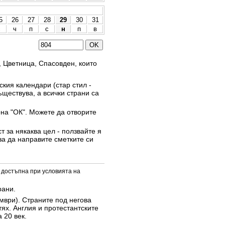
5
26
27
28
29
30
31
с
ч
п
с
н
п
в
, Цветница, Спасовден, които
кия календари (стар стил -
ъществува, а всички страни са
она "ОК". Можете да отворите
 за някаква цел - ползвайте я
за да направите сметките си
 достъпна при условията на
рани.
омври). Страните под негова
тях. Англия и протестантските
 20 век.