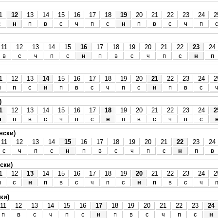
1
12
13
14
15
16
17
18
19
20
21
22
23
24
2
с
н
п
в
с
ч
п
с
н
п
в
с
ч
п
11
12
13
14
15
16
17
18
19
20
21
22
23
24
в
с
ч
п
с
н
п
в
с
ч
п
с
н
п
1
12
13
14
15
16
17
18
19
20
21
22
23
24
2
ч
п
с
н
п
в
с
ч
п
с
н
п
в
с
)
1
12
13
14
15
16
17
18
19
20
21
22
23
24
2
н
п
в
с
ч
п
с
н
п
в
с
ч
п
с
нски)
11
12
13
14
15
16
17
18
19
20
21
22
23
24
с
ч
п
с
н
п
в
с
ч
п
с
н
п
в
ски)
1
12
13
14
15
16
17
18
19
20
21
22
23
24
2
п
с
н
п
в
с
ч
п
с
н
п
в
с
ч
ки)
11
12
13
14
15
16
17
18
19
20
21
22
23
24
п
в
с
ч
п
с
н
п
в
с
ч
п
с
н