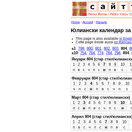
Home
-
Accueil
-
Начало
Юлиански календар за 8
This page is also available
in Engl
Cette page éxiste aussi
en français
±1
:
799
,
800
,
801
,
802
,
803
,
804
,
8
±10
:
754
,
764
,
774
,
784
,
794
,
804
,
Януари 804 (стар стил/юлианск
1
2
3
4
5
6
7
8
9
10
1
п
в
с
ч
п
с
н
п
в
с
Февруари 804 (стар стил/юлиан
1
2
3
4
5
6
7
8
9
10
ч
п
с
н
п
в
с
ч
п
с
Март 804 (стар стил/юлиански)
1
2
3
4
5
6
7
8
9
10
1
п
с
н
п
в
с
ч
п
с
н
Април 804 (стар стил/юлиански
1
2
3
4
5
6
7
8
9
10
п
в
с
ч
п
с
н
п
в
с