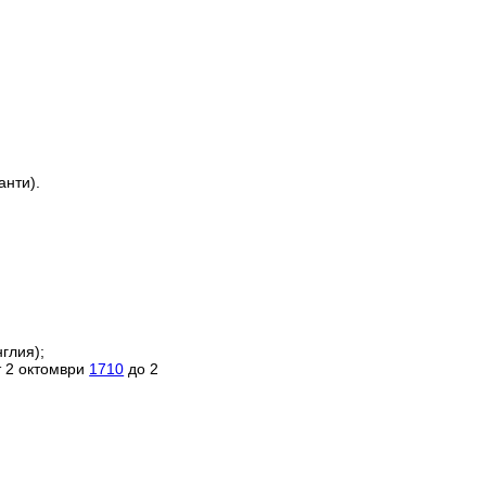
анти).
глия);
т 2 октомври
1710
до 2