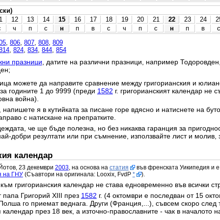
ски)
1
12
13
14
15
16
17
18
19
20
21
22
23
24
2
с
ч
п
с
н
п
в
с
ч
п
с
н
п
в
05
,
806
,
807
,
808
,
809
814
,
824
,
834
,
844
,
854
жни празници
, датите на различни празници, например Тодоровден
ен;
ица можете да направите сравнение между григорианския и юлианс
 за годините 1 до 9999 (преди
1582
г. григорианският календар не с
овна война).
 напишете я в кутийката за писане горе вдясно и натиснете на бут
право с натискане на препратките.
еждата, че ще бъде полезна, но без никаква гаранция за пригодност
най-добри резултати или при съмнение, използвайте лист и молив, 
кия календар
Йотов, 23 декември
2003
, на основа на
статия
във френската Уикипедия и е
я на ГНУ
(Съавтори на оригинала: Looxix, FvdP
*
).
към григорианския календар не става едновременно във всички ст
 папа Григорий XIII през
1582
г. (4 октомври е последван от 15 окт
Полша го приемат веднага. Други (Франция,...), съвсем скоро след 
календар през 18 век, а източно-православните - чак в началото на