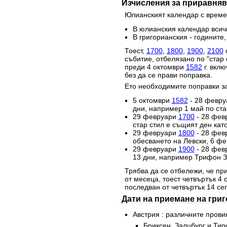
Изчисления за приравняв
Юлианският календар с времет
В юлианския календар всичк
В григорианския - годините,
Тоест,
1700
,
1800
,
1900
,
2100
с
събитие, отбелязано по "стар 
преди 4 октомври
1582
г. вклю
без да се прави поправка.
Ето необходимите поправки за
5 октомври
1582
- 28 февр
дни, например 1 май по стар
29 февруари
1700
- 28 фев
стар стил е същият ден като
29 февруари
1800
- 28 фев
обесването на Левски, 6 фе
29 февруари
1900
- 28 фев
13 дни, например Трифон За
Трябва да се отбележи, че при
от месеца, тоест четвъртък 4
последван от четвъртък 14 се
Дати на приемане на гри
Австрия : различните прови
Бриксен, Залцбург и Тир