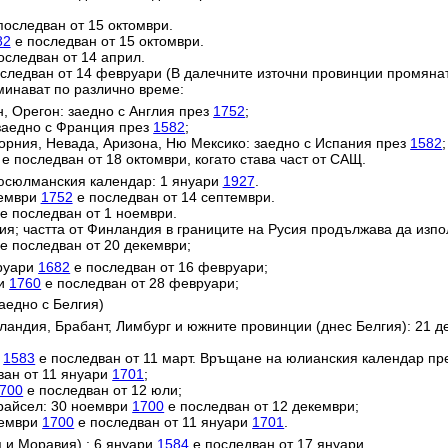
последван от 15 октомври.
82
е последван от 15 октомври.
оследван от 14 април.
следван от 14 февруари (В далечните източни провинции промяна
минават по различно време:
н, Орегон: заедно с Англия през
1752
;
заедно с Франция през
1582
;
орния, Невада, Аризона, Ню Мексико: заедно с Испания през
1582
;
е последван от 18 октомври, когато става част от САЩ.
юсюлманския календар: 1 януари
1927
.
тември
1752
е последван от 14 септември.
е последван от 1 ноември.
ия; частта от Финландия в границите на Русия продължава да изп
е последван от 20 декември;
вруари
1682
е последван от 16 февруари;
ри
1760
е последван от 28 февруари;
аедно с Белгия)
ландия, Брабант, Лимбург и южните провинции (днес Белгия): 21 
и
1583
е последван от 11 март. Връщане на юлианския календар пр
ван от 11 януари
1701
;
700
е последван от 12 юли;
райсел: 30 ноември
1700
е последван от 12 декември;
кември
1700
е последван от 11 януари
1701
.
 и Моравия) : 6 януари
1584
е последван от 17 януари.