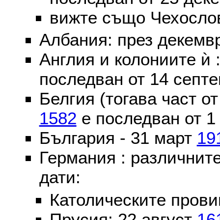
вижте също Чехослов
Албания: през декем
Англия и колониите ѝ 
последван от 14 септе
Белгия (тогава част о
1582
е последван от 1
България - 31 март
19
Германия : различнит
дати:
Католическите пров
Прусия: 22 август
16