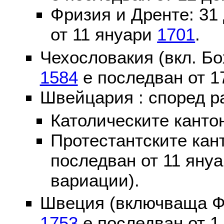
Фризия и Дренте: 31
от 11 януари
1701
.
Чехословакия (вкл. Бо
1584
е последван от 1
Швейцария : според р
Католическите канто
Протестантските кан
последван от 11 яну
вариации).
Швеция (включваща Ф
1753
е последван от 1