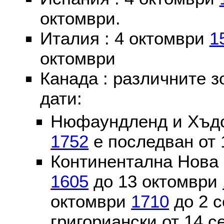
октомври.
Италия : 4 октомври
1
октомври
Канада : различните 
дати:
Нюфаундленд и Хъдс
1752
е последван от 
Континентална Нова 
1605
до 13 октомври
октомври
1710
до 2 
григориански от 14 