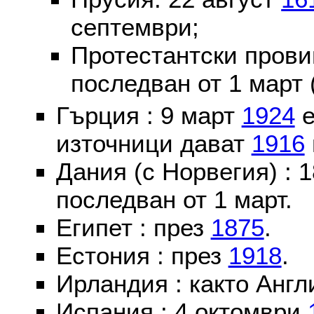
септември;
Протестантски пров
последван от 1 март 
Гърция : 9 март
1924
е
източници дават
1916
Дания (с Норвегия) :
последван от 1 март.
Египет : през
1875
.
Естония : през
1918
.
Ирландия : както Англ
Испания : 4 октомври