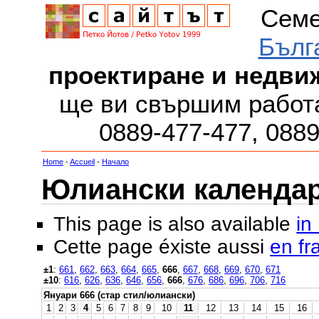
Семе
Бълг
проектиране и недви
ще ви свършим работа
0889-477-477, 088
Home
-
Accueil
-
Начало
Юлиански календар з
This page is also available
in
Cette page éxiste aussi
en fr
±1
:
661
,
662
,
663
,
664
,
665
,
666
,
667
,
668
,
669
,
670
,
671
±10
:
616
,
626
,
636
,
646
,
656
,
666
,
676
,
686
,
696
,
706
,
716
Януари 666 (стар стил/юлиански)
1
2
3
4
5
6
7
8
9
10
11
12
13
14
15
16