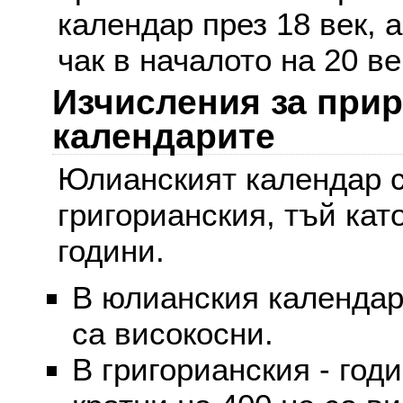
календар през 18 век, 
чак в началото на 20 ве
Изчисления за при
календарите
Юлианският календар с
григорианския, тъй кат
години.
В юлианския календар 
са високосни.
В григорианския - годи