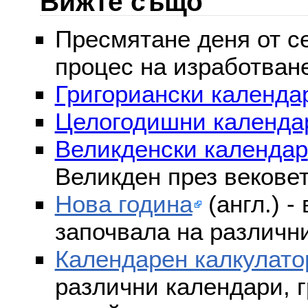
Вижте също
Пресмятане деня от се
процес на изработван
Григориански календар
Целогодишни календа
Великденски календар
Великден през векове
Нова година
(англ.) -
започвала на различни
Календарен калкулато
различни календари, г