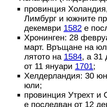
провинция Холандия,
Лимбург и южните пр
декември
1582
е пос
Хронинген: 28 февр
март. Връщане на юл
лятото на
1584
, а 31
от 11 януари
1701
;
Хелдерландия: 30 ю
юли;
провинция Утрехт и 
е последван от 12 де