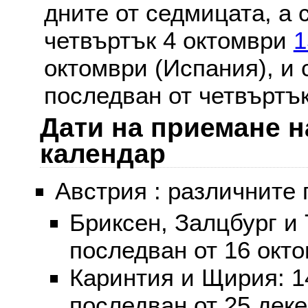
дните от седмицата, а 
четвъртък 4 октомври
1
октомври (Испания), и
последван от четвъртък
Дати на приемане н
календар
Австрия : различните 
Бриксен, Залцбург и
последван от 16 окт
Каринтия и Щирия: 
последван от 25 дек