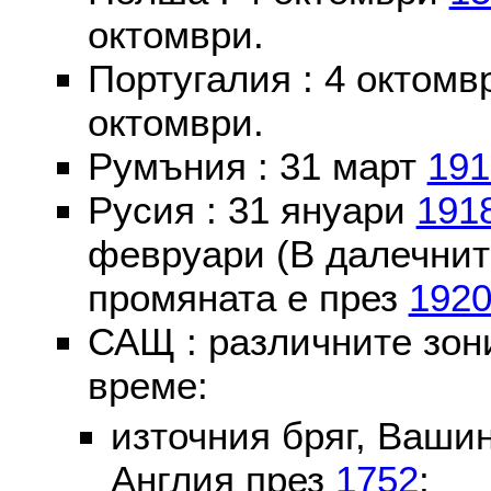
октомври.
Португалия : 4 октом
октомври.
Румъния : 31 март
191
Русия : 31 януари
191
февруари (В далечнит
промяната е през
192
САЩ : различните зон
време:
източния бряг, Вашин
Англия през
1752
;