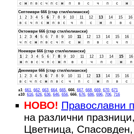
с
н
п
в
с
ч
п
с
н
п
в
с
ч
п
с
н
Септември 666 (стар стил/юлиански)
1
2
3
4
5
6
7
8
9
10
11
12
13
14
15
16
в
с
ч
п
с
н
п
в
с
ч
п
с
н
п
в
с
Октомври 666 (стар стил/юлиански)
1
2
3
4
5
6
7
8
9
10
11
12
13
14
15
16
ч
п
с
н
п
в
с
ч
п
с
н
п
в
с
ч
п
Ноември 666 (стар стил/юлиански)
1
2
3
4
5
6
7
8
9
10
11
12
13
14
15
16
н
п
в
с
ч
п
с
н
п
в
с
ч
п
с
н
п
Декември 666 (стар стил/юлиански)
1
2
3
4
5
6
7
8
9
10
11
12
13
14
15
16
в
с
ч
п
с
н
п
в
с
ч
п
с
н
п
в
с
±1
:
661
,
662
,
663
,
664
,
665
,
666
,
667
,
668
,
669
,
670
,
671
±10
:
616
,
626
,
636
,
646
,
656
,
666
,
676
,
686
,
696
,
706
,
716
НОВО!
Православни 
на различни празници
Цветница, Спасовден, 