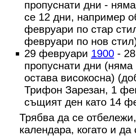
пропуснати дни - ням
се 12 дни, например о
февруари по стар стил
февруари по нов стил
29 февруари
1900
- 2
пропуснати дни (няма
остава високосна) (до
Трифон Зарезан, 1 фе
същият ден като 14 ф
Трябва да се отбележи,
календара, когато и да 