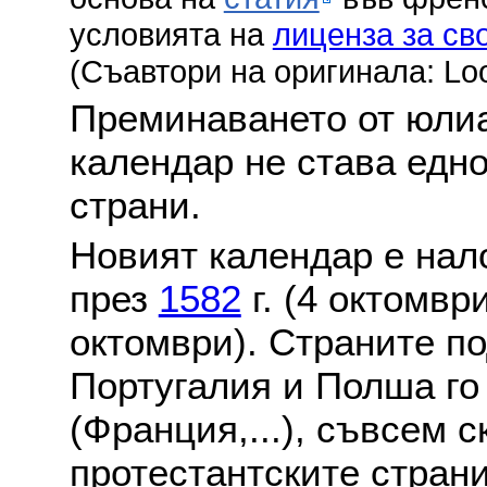
условията на
лиценза за св
(Съавтори на оригинала: Lo
Преминаването от юлиа
календар не става едн
страни.
Новият календар е нало
през
1582
г. (4 октомвр
октомври). Страните по
Португалия и Полша го
(Франция,...), съвсем с
протестантските стран