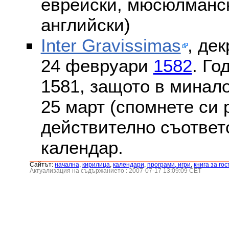
еврейски, мюсюлмански
английски)
Inter Gravissimas
, дек
24 февруари
1582
. Го
1581, защото в минало
25 март (спомнете си
действително съответс
календар.
Сайтът:
началнa
,
кирилица
,
календари
,
програми, игри
,
книга за гос
Актуализация на съдържанието : 2007-07-17 13:09:09 CET