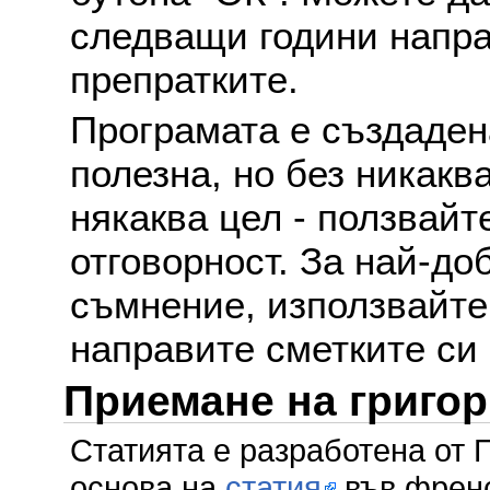
следващи години напра
препратките.
Програмата е създаден
полезна, но без никакв
някаква цел - ползвайт
отговорност. За най-до
съмнение, използвайте 
направите сметките си
Приемане на григо
Статията е разработена от 
основа на
статия
във френс