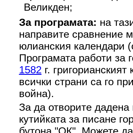
Великден;
За програмата:
на таз
направите сравнение м
юлианския календари (с
Програмата работи за г
1582
г. григорианският
всички страни са го пр
война).
За да отворите дадена 
кутийката за писане го
бутона "ОК". Можете д