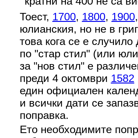
кратни на 400 не са в
Тоест,
1700
,
1800
,
1900
юлианския, но не в гри
това кога се е случило
по "стар стил" (или юл
за "нов стил" е различ
преди 4 октомври
1582
един официален календ
и всички дати се запаз
поправка.
Ето необходимите попр