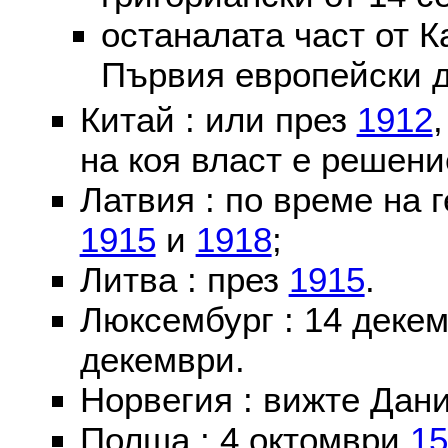
останалата част от К
Първия европейски д
Китай : или през
1912
на коя власт е решени
Латвия : по време на 
1915
и
1918
;
Литва : през
1915
.
Люксембург : 14 деке
декември.
Норвегия : вижте Дани
Полша : 4 октомври
15