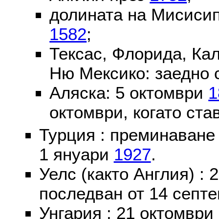
долината на Мисисип
1582
;
Тексас, Флорида, Ка
Ню Мексико: заедно 
Аляска: 5 октомври
1
октомври, когато ста
Турция : преминаване
1 януари
1927
.
Уелс (както Англия) :
последван от 14 септе
Унгария : 21 октомври