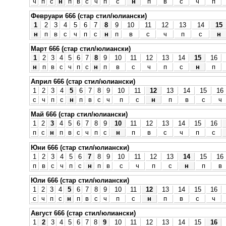
ч
п
с
н
п
в
с
ч
п
с
н
п
в
с
ч
п
Февруари 666 (стар стил/юлиански)
1
2
3
4
5
6
7
8
9
10
11
12
13
14
15
н
п
в
с
ч
п
с
н
п
в
с
ч
п
с
н
Март 666 (стар стил/юлиански)
1
2
3
4
5
6
7
8
9
10
11
12
13
14
15
16
н
п
в
с
ч
п
с
н
п
в
с
ч
п
с
н
п
Април 666 (стар стил/юлиански)
1
2
3
4
5
6
7
8
9
10
11
12
13
14
15
16
с
ч
п
с
н
п
в
с
ч
п
с
н
п
в
с
ч
Май 666 (стар стил/юлиански)
1
2
3
4
5
6
7
8
9
10
11
12
13
14
15
16
п
с
н
п
в
с
ч
п
с
н
п
в
с
ч
п
с
Юни 666 (стар стил/юлиански)
1
2
3
4
5
6
7
8
9
10
11
12
13
14
15
16
п
в
с
ч
п
с
н
п
в
с
ч
п
с
н
п
в
Юли 666 (стар стил/юлиански)
1
2
3
4
5
6
7
8
9
10
11
12
13
14
15
16
с
ч
п
с
н
п
в
с
ч
п
с
н
п
в
с
ч
Август 666 (стар стил/юлиански)
1
2
3
4
5
6
7
8
9
10
11
12
13
14
15
16