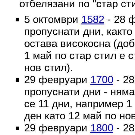
отбелязани по "стар ст
5 октомври
1582
- 28 
пропуснати дни, както
остава високосна (доб
1 май по стар стил е 
нов стил).
29 февруари
1700
- 2
пропуснати дни - ням
се 11 дни, например 1
ден като 12 май по но
29 февруари
1800
- 2