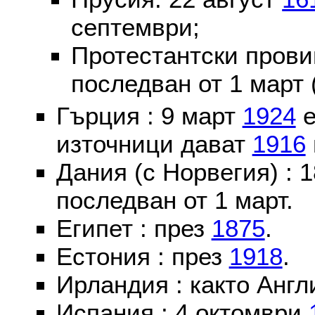
септември;
Протестантски пров
последван от 1 март 
Гърция : 9 март
1924
е
източници дават
1916
Дания (с Норвегия) :
последван от 1 март.
Египет : през
1875
.
Естония : през
1918
.
Ирландия : както Англ
Испания : 4 октомври