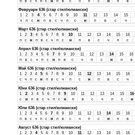
п
в
с
ч
п
с
н
п
в
с
ч
п
с
н
п
в
Февруари 636 (стар стил/юлиански)
1
2
3
4
5
6
7
8
9
10
11
12
13
14
15
ч
п
с
н
п
в
с
ч
п
с
н
п
в
с
ч
Март 636 (стар стил/юлиански)
1
2
3
4
5
6
7
8
9
10
11
12
13
14
15
16
п
с
н
п
в
с
ч
п
с
н
п
в
с
ч
п
с
Април 636 (стар стил/юлиански)
1
2
3
4
5
6
7
8
9
10
11
12
13
14
15
16
п
в
с
ч
п
с
н
п
в
с
ч
п
с
н
п
в
Май 636 (стар стил/юлиански)
1
2
3
4
5
6
7
8
9
10
11
12
13
14
15
16
с
ч
п
с
н
п
в
с
ч
п
с
н
п
в
с
ч
Юни 636 (стар стил/юлиански)
1
2
3
4
5
6
7
8
9
10
11
12
13
14
15
16
с
н
п
в
с
ч
п
с
н
п
в
с
ч
п
с
н
Юли 636 (стар стил/юлиански)
1
2
3
4
5
6
7
8
9
10
11
12
13
14
15
16
п
в
с
ч
п
с
н
п
в
с
ч
п
с
н
п
в
Август 636 (стар стил/юлиански)
1
2
3
4
5
6
7
8
9
10
11
12
13
14
15
16