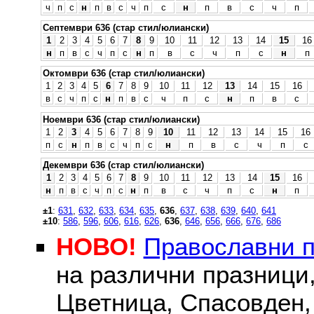
ч
п
с
н
п
в
с
ч
п
с
н
п
в
с
ч
п
Септември 636 (стар стил/юлиански)
1
2
3
4
5
6
7
8
9
10
11
12
13
14
15
16
н
п
в
с
ч
п
с
н
п
в
с
ч
п
с
н
п
Октомври 636 (стар стил/юлиански)
1
2
3
4
5
6
7
8
9
10
11
12
13
14
15
16
в
с
ч
п
с
н
п
в
с
ч
п
с
н
п
в
с
Ноември 636 (стар стил/юлиански)
1
2
3
4
5
6
7
8
9
10
11
12
13
14
15
16
п
с
н
п
в
с
ч
п
с
н
п
в
с
ч
п
с
Декември 636 (стар стил/юлиански)
1
2
3
4
5
6
7
8
9
10
11
12
13
14
15
16
н
п
в
с
ч
п
с
н
п
в
с
ч
п
с
н
п
±1
:
631
,
632
,
633
,
634
,
635
,
636
,
637
,
638
,
639
,
640
,
641
±10
:
586
,
596
,
606
,
616
,
626
,
636
,
646
,
656
,
666
,
676
,
686
НОВО!
Православни 
на различни празници
Цветница, Спасовден, 