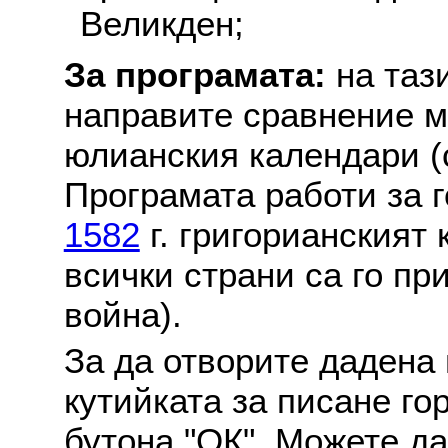
Великден;
За програмата:
на таз
направите сравнение м
юлианския календари (с
Програмата работи за г
1582
г. григорианският
всички страни са го пр
война).
За да отворите дадена 
кутийката за писане го
бутона "ОК". Можете д