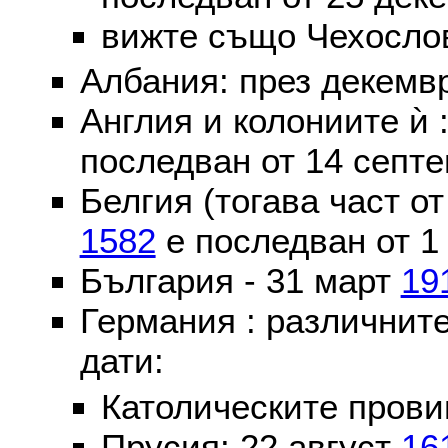
вижте също Чехослов
Албания: през декем
Англия и колониите ѝ 
последван от 14 септе
Белгия (тогава част о
1582
е последван от 1
България - 31 март
19
Германия : различнит
дати:
Католическите пров
Прусия: 22 август
16