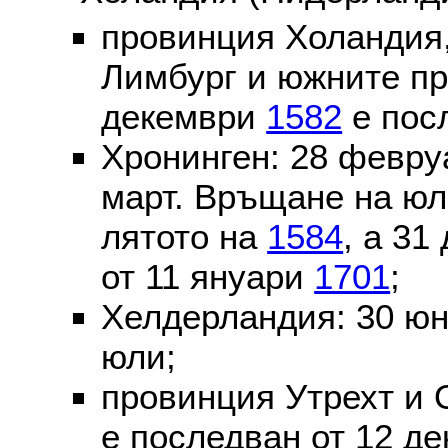
провинция Холандия,
Лимбург и южните пр
декември
1582
е пос
Хронинген: 28 февр
март. Връщане на юл
лятото на
1584
, а 31
от 11 януари
1701
;
Хелдерландия: 30 ю
юли;
провинция Утрехт и 
е последван от 12 де