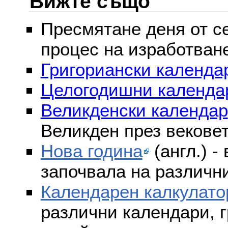
Вижте също
Пресмятане деня от се
процес на изработван
Григориански календар
Целогодишни календа
Великденски календар
Великден през векове
Нова година
(англ.) -
започвала на различни
Календарен калкулато
различни календари, г