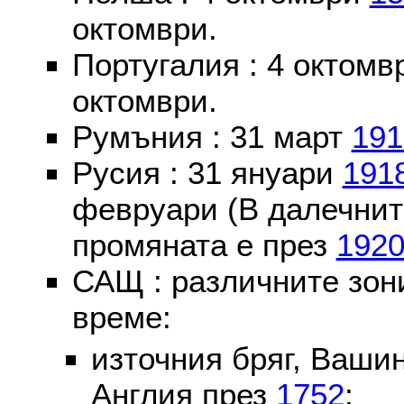
октомври.
Португалия : 4 октом
октомври.
Румъния : 31 март
191
Русия : 31 януари
191
февруари (В далечнит
промяната е през
192
САЩ : различните зон
време:
източния бряг, Вашин
Англия през
1752
;