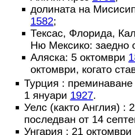
долината на Мисисип
1582
;
Тексас, Флорида, Ка
Ню Мексико: заедно 
Аляска: 5 октомври
1
октомври, когато ста
Турция : преминаване
1 януари
1927
.
Уелс (както Англия) :
последван от 14 септе
Унгария : 21 октомври