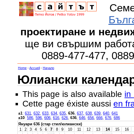
Семе
Бълг
проектиране и недви
ще ви свършим работа
0889-477-477, 088
Home
-
Accueil
-
Начало
Юлиански календар з
This page is also available
in
Cette page éxiste aussi
en fr
±1
:
631
,
632
,
633
,
634
,
635
,
636
,
637
,
638
,
639
,
640
,
641
±10
:
586
,
596
,
606
,
616
,
626
,
636
,
646
,
656
,
666
,
676
,
686
Януари 636 (стар стил/юлиански)
1
2
3
4
5
6
7
8
9
10
11
12
13
14
15
16