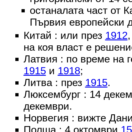
останалата част от К
Първия европейски д
Китай : или през
1912
на коя власт е решени
Латвия : по време на 
1915
и
1918
;
Литва : през
1915
.
Люксембург : 14 деке
декември.
Норвегия : вижте Дани
Полша : 4 октомври
15