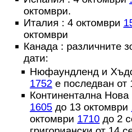
октомври.
Италия : 4 октомври
1
октомври
Канада : различните 
дати:
Нюфаундленд и Хъдс
1752
е последван от 
Континентална Нова 
1605
до 13 октомври
октомври
1710
до 2 
григориански от 14 