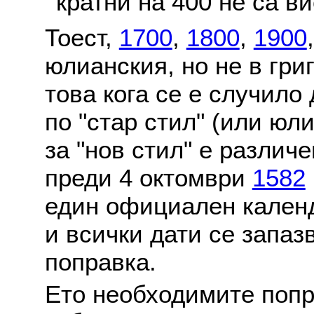
кратни на 400 не са в
Тоест,
1700
,
1800
,
1900
юлианския, но не в гри
това кога се е случило
по "стар стил" (или юл
за "нов стил" е различ
преди 4 октомври
1582
един официален календ
и всички дати се запаз
поправка.
Ето необходимите попр