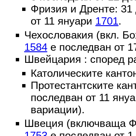
Фризия и Дренте: 31
от 11 януари
1701
.
Чехословакия (вкл. Бо
1584
е последван от 1
Швейцария : според р
Католическите канто
Протестантските кан
последван от 11 яну
вариации).
Швеция (включваща Ф
1753
е последван от 1