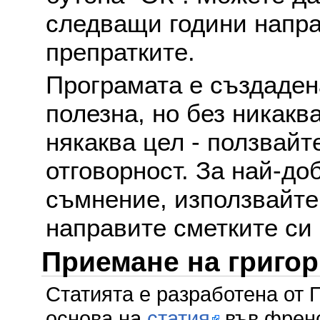
следващи години напра
препратките.
Програмата е създаден
полезна, но без никакв
някаква цел - ползвайт
отговорност. За най-до
съмнение, използвайте 
направите сметките си
Приемане на григо
Статията е разработена от 
основа на
статия
във френс