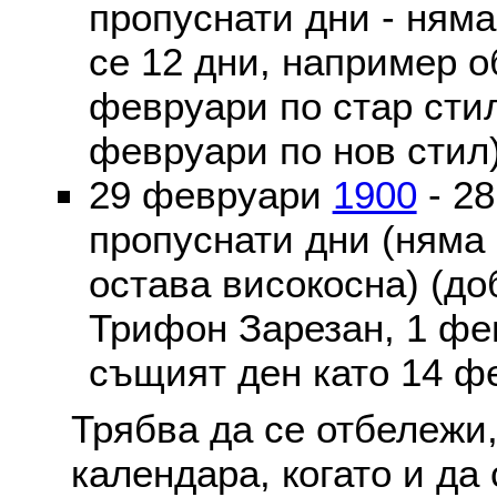
пропуснати дни - ням
се 12 дни, например о
февруари по стар стил
февруари по нов стил
29 февруари
1900
- 2
пропуснати дни (няма
остава високосна) (до
Трифон Зарезан, 1 фе
същият ден като 14 ф
Трябва да се отбележи,
календара, когато и да 