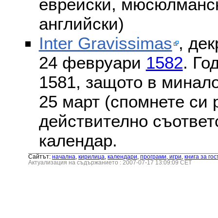
еврейски, мюсюлмански
английски)
Inter Gravissimas
, дек
24 февруари
1582
. Го
1581, защото в минало
25 март (спомнете си
действително съответс
календар.
Сайтът:
началнa
,
кирилица
,
календари
,
програми, игри
,
книга за гос
Актуализация на съдържанието : 2007-07-17 13:09:09 CET