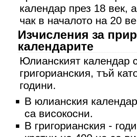
календар през 18 век, 
чак в началото на 20 ве
Изчисления за при
календарите
Юлианският календар с
григорианския, тъй кат
години.
В юлианския календар 
са високосни.
В григорианския - годи