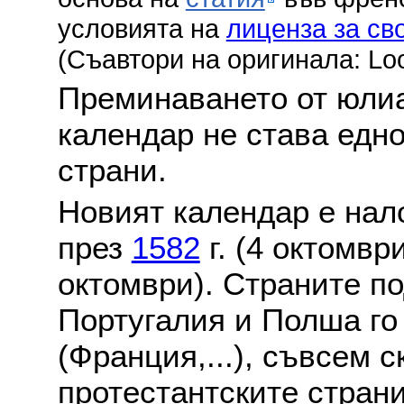
условията на
лиценза за св
(Съавтори на оригинала: Lo
Преминаването от юлиа
календар не става едн
страни.
Новият календар е нало
през
1582
г. (4 октомвр
октомври). Страните по
Португалия и Полша го
(Франция,...), съвсем с
протестантските стран