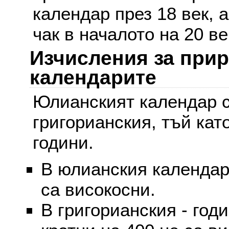
календар през 18 век, 
чак в началото на 20 ве
Изчисления за при
календарите
Юлианският календар с
григорианския, тъй кат
години.
В юлианския календар 
са високосни.
В григорианския - годи