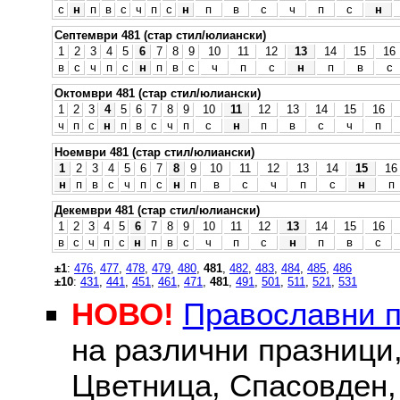
с
н
п
в
с
ч
п
с
н
п
в
с
ч
п
с
н
Септември 481 (стар стил/юлиански)
1
2
3
4
5
6
7
8
9
10
11
12
13
14
15
16
в
с
ч
п
с
н
п
в
с
ч
п
с
н
п
в
с
Октомври 481 (стар стил/юлиански)
1
2
3
4
5
6
7
8
9
10
11
12
13
14
15
16
ч
п
с
н
п
в
с
ч
п
с
н
п
в
с
ч
п
Ноември 481 (стар стил/юлиански)
1
2
3
4
5
6
7
8
9
10
11
12
13
14
15
16
н
п
в
с
ч
п
с
н
п
в
с
ч
п
с
н
п
Декември 481 (стар стил/юлиански)
1
2
3
4
5
6
7
8
9
10
11
12
13
14
15
16
в
с
ч
п
с
н
п
в
с
ч
п
с
н
п
в
с
±1
:
476
,
477
,
478
,
479
,
480
,
481
,
482
,
483
,
484
,
485
,
486
±10
:
431
,
441
,
451
,
461
,
471
,
481
,
491
,
501
,
511
,
521
,
531
НОВО!
Православни 
на различни празници
Цветница, Спасовден, 