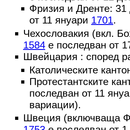
Фризия и Дренте: 31
от 11 януари
1701
.
Чехословакия (вкл. Бо
1584
е последван от 1
Швейцария : според р
Католическите канто
Протестантските кан
последван от 11 яну
вариации).
Швеция (включваща Ф
1753
е последван от 1