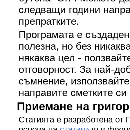
следващи години напра
препратките.
Програмата е създаден
полезна, но без никакв
някаква цел - ползвайт
отговорност. За най-до
съмнение, използвайте 
направите сметките си
Приемане на григо
Статията е разработена от 
основа на
статия
във френс