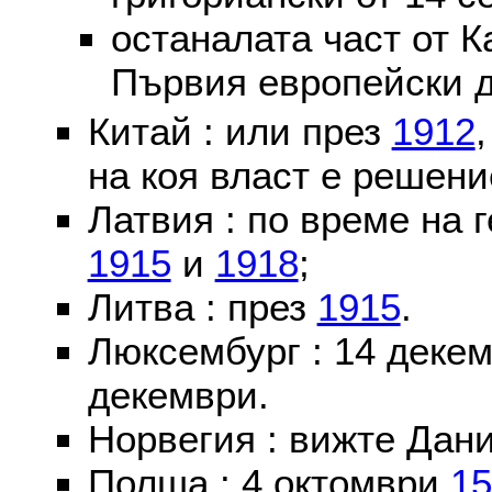
останалата част от К
Първия европейски д
Китай : или през
1912
на коя власт е решени
Латвия : по време на 
1915
и
1918
;
Литва : през
1915
.
Люксембург : 14 деке
декември.
Норвегия : вижте Дани
Полша : 4 октомври
15