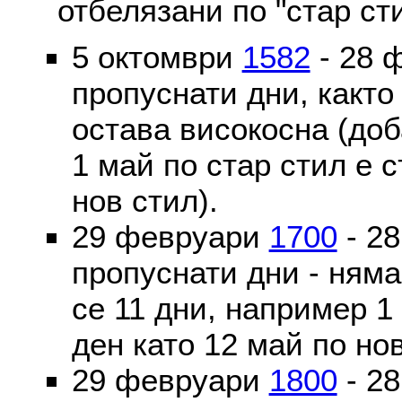
отбелязани по "стар ст
5 октомври
1582
- 28 
пропуснати дни, както
остава високосна (доб
1 май по стар стил е 
нов стил).
29 февруари
1700
- 2
пропуснати дни - ням
се 11 дни, например 1
ден като 12 май по но
29 февруари
1800
- 2