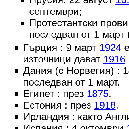
септември;
Протестантски пров
последван от 1 март 
Гърция : 9 март
1924
е
източници дават
1916
Дания (с Норвегия) :
последван от 1 март.
Египет : през
1875
.
Естония : през
1918
.
Ирландия : както Англ
Испания : 4 октомври