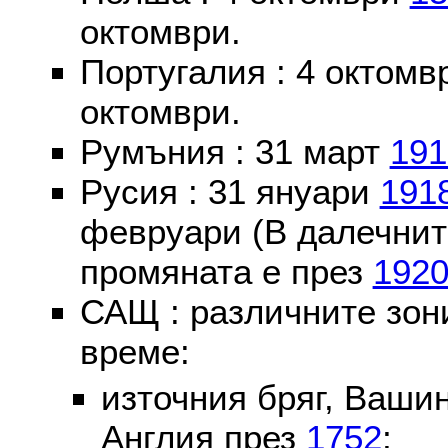
октомври.
Португалия : 4 октом
октомври.
Румъния : 31 март
191
Русия : 31 януари
191
февруари (В далечнит
промяната е през
192
САЩ : различните зон
време:
източния бряг, Вашин
Англия през
1752
;