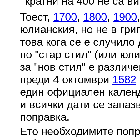
кратни на 400 не са в
Тоест,
1700
,
1800
,
1900
юлианския, но не в гри
това кога се е случило
по "стар стил" (или юл
за "нов стил" е различ
преди 4 октомври
1582
един официален календ
и всички дати се запаз
поправка.
Ето необходимите попр