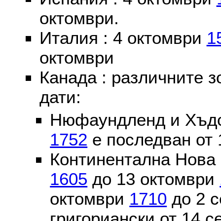
октомври.
Италия : 4 октомври
1
октомври
Канада : различните 
дати:
Нюфаундленд и Хъдс
1752
е последван от 
Континентална Нова 
1605
до 13 октомври
октомври
1710
до 2 
григориански от 14 