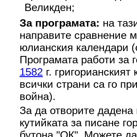
Великден;
За програмата:
на таз
направите сравнение м
юлианския календари (с
Програмата работи за г
1582
г. григорианският
всички страни са го пр
война).
За да отворите дадена 
кутийката за писане го
бутона "ОК". Можете д