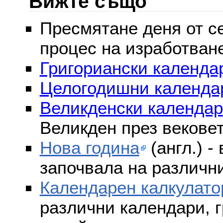
Вижте също
Пресмятане деня от се
процес на изработван
Григориански календар
Целогодишни календа
Великденски календар
Великден през векове
Нова година
(англ.) -
започвала на различни
Календарен калкулато
различни календари, г