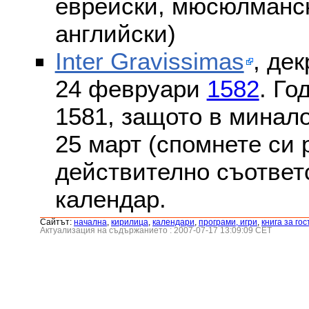
еврейски, мюсюлмански
английски)
Inter Gravissimas
, дек
24 февруари
1582
. Го
1581, защото в минало
25 март (спомнете си
действително съответс
календар.
Сайтът:
началнa
,
кирилица
,
календари
,
програми, игри
,
книга за гос
Актуализация на съдържанието : 2007-07-17 13:09:09 CET