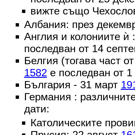
вижте също Чехослов
Албания: през декем
Англия и колониите ѝ 
последван от 14 септе
Белгия (тогава част о
1582
е последван от 1
България - 31 март
19
Германия : различнит
дати:
Католическите пров
Прусия: 22 август
16