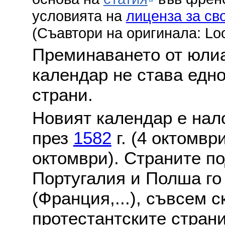
условията на
лиценза за св
(Съавтори на оригинала: Lo
Преминаването от юлиа
календар не става едн
страни.
Новият календар е нало
през
1582
г. (4 октомвр
октомври). Страните по
Португалия и Полша го
(Франция,...), съвсем с
протестантските стран