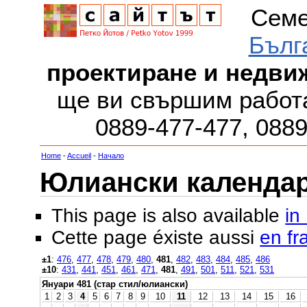
Семе
Бълг
проектиране и недви
ще ви свършим работа
0889-477-477, 088
Home
-
Accueil
-
Начало
Юлиански календар з
This page is also available
in
Cette page éxiste aussi
en fr
±1
:
476
,
477
,
478
,
479
,
480
,
481
,
482
,
483
,
484
,
485
,
486
±10
:
431
,
441
,
451
,
461
,
471
,
481
,
491
,
501
,
511
,
521
,
531
Януари 481 (стар стил/юлиански)
1
2
3
4
5
6
7
8
9
10
11
12
13
14
15
16