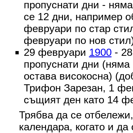
пропуснати дни - ням
се 12 дни, например о
февруари по стар стил
февруари по нов стил
29 февруари
1900
- 2
пропуснати дни (няма
остава високосна) (до
Трифон Зарезан, 1 фе
същият ден като 14 ф
Трябва да се отбележи,
календара, когато и да 