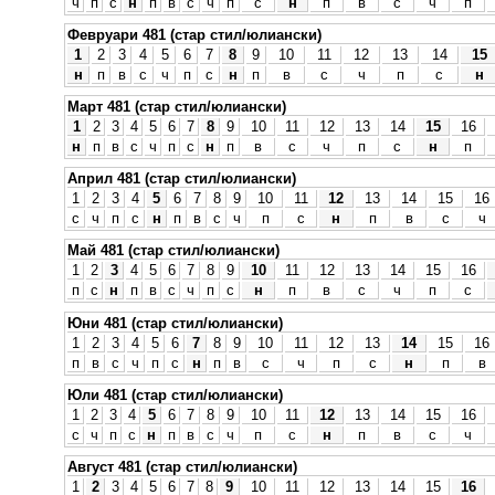
ч
п
с
н
п
в
с
ч
п
с
н
п
в
с
ч
п
Февруари 481 (стар стил/юлиански)
1
2
3
4
5
6
7
8
9
10
11
12
13
14
15
н
п
в
с
ч
п
с
н
п
в
с
ч
п
с
н
Март 481 (стар стил/юлиански)
1
2
3
4
5
6
7
8
9
10
11
12
13
14
15
16
н
п
в
с
ч
п
с
н
п
в
с
ч
п
с
н
п
Април 481 (стар стил/юлиански)
1
2
3
4
5
6
7
8
9
10
11
12
13
14
15
16
с
ч
п
с
н
п
в
с
ч
п
с
н
п
в
с
ч
Май 481 (стар стил/юлиански)
1
2
3
4
5
6
7
8
9
10
11
12
13
14
15
16
п
с
н
п
в
с
ч
п
с
н
п
в
с
ч
п
с
Юни 481 (стар стил/юлиански)
1
2
3
4
5
6
7
8
9
10
11
12
13
14
15
16
п
в
с
ч
п
с
н
п
в
с
ч
п
с
н
п
в
Юли 481 (стар стил/юлиански)
1
2
3
4
5
6
7
8
9
10
11
12
13
14
15
16
с
ч
п
с
н
п
в
с
ч
п
с
н
п
в
с
ч
Август 481 (стар стил/юлиански)
1
2
3
4
5
6
7
8
9
10
11
12
13
14
15
16