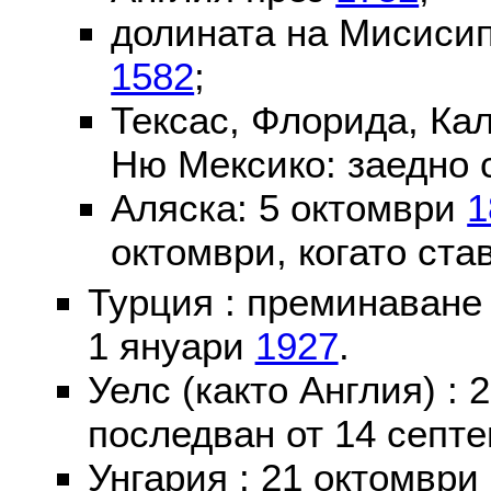
долината на Мисисип
1582
;
Тексас, Флорида, Ка
Ню Мексико: заедно 
Аляска: 5 октомври
1
октомври, когато ста
Турция : преминаване
1 януари
1927
.
Уелс (както Англия) :
последван от 14 септе
Унгария : 21 октомври