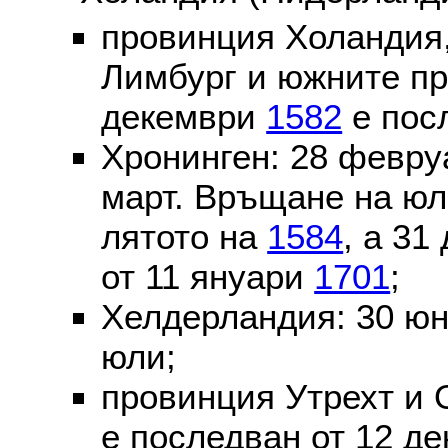
провинция Холандия,
Лимбург и южните пр
декември
1582
е пос
Хронинген: 28 февр
март. Връщане на юл
лятото на
1584
, а 31
от 11 януари
1701
;
Хелдерландия: 30 ю
юли;
провинция Утрехт и 
е последван от 12 де