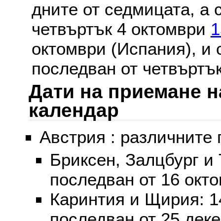
дните от седмицата, а 
четвъртък 4 октомври
1
октомври (Испания), и
последван от четвъртък
Дати на приемане н
календар
Австрия : различните 
Бриксен, Залцбург и
последван от 16 окт
Каринтия и Щирия: 
последван от 25 дек