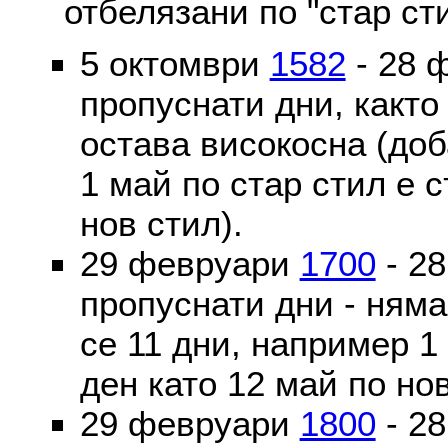
отбелязани по "стар ст
5 октомври
1582
- 28 
пропуснати дни, както
остава високосна (доб
1 май по стар стил е 
нов стил).
29 февруари
1700
- 2
пропуснати дни - ням
се 11 дни, например 1
ден като 12 май по но
29 февруари
1800
- 2