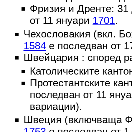
Фризия и Дренте: 31
от 11 януари
1701
.
Чехословакия (вкл. Бо
1584
е последван от 1
Швейцария : според р
Католическите канто
Протестантските кан
последван от 11 яну
вариации).
Швеция (включваща Ф
1753
е последван от 1