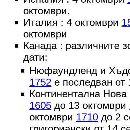
октомври.
Италия : 4 октомври
1
октомври
Канада : различните 
дати:
Нюфаундленд и Хъдс
1752
е последван от 
Континентална Нова 
1605
до 13 октомври
октомври
1710
до 2 
григориански от 14 