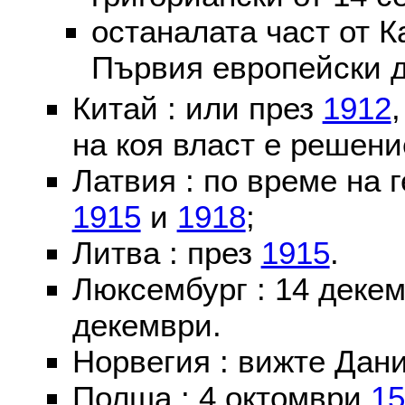
останалата част от К
Първия европейски д
Китай : или през
1912
на коя власт е решени
Латвия : по време на 
1915
и
1918
;
Литва : през
1915
.
Люксембург : 14 деке
декември.
Норвегия : вижте Дани
Полша : 4 октомври
15