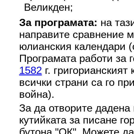
Великден;
За програмата:
на таз
направите сравнение м
юлианския календари (с
Програмата работи за г
1582
г. григорианският
всички страни са го пр
война).
За да отворите дадена 
кутийката за писане го
бутона "ОК". Можете д