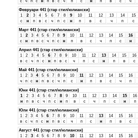
с
ч
п
с
н
п
в
с
ч
п
с
н
п
в
с
ч
Февруари 441 (стар стил/юлиански)
1
2
3
4
5
6
7
8
9
10
11
12
13
14
15
с
н
п
в
с
ч
п
с
н
п
в
с
ч
п
с
Март 441 (стар стил/юлиански)
1
2
3
4
5
6
7
8
9
10
11
12
13
14
15
16
с
н
п
в
с
ч
п
с
н
п
в
с
ч
п
с
н
Април 441 (стар стил/юлиански)
1
2
3
4
5
6
7
8
9
10
11
12
13
14
15
16
в
с
ч
п
с
н
п
в
с
ч
п
с
н
п
в
с
Май 441 (стар стил/юлиански)
1
2
3
4
5
6
7
8
9
10
11
12
13
14
15
16
ч
п
с
н
п
в
с
ч
п
с
н
п
в
с
ч
п
Юни 441 (стар стил/юлиански)
1
2
3
4
5
6
7
8
9
10
11
12
13
14
15
16
н
п
в
с
ч
п
с
н
п
в
с
ч
п
с
н
п
Юли 441 (стар стил/юлиански)
1
2
3
4
5
6
7
8
9
10
11
12
13
14
15
16
в
с
ч
п
с
н
п
в
с
ч
п
с
н
п
в
с
Август 441 (стар стил/юлиански)
1
2
3
4
5
6
7
8
9
10
11
12
13
14
15
16