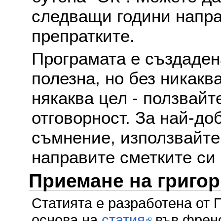
следващи години напра
препратките.
Програмата е създаден
полезна, но без никакв
някаква цел - ползвайт
отговорност. За най-до
съмнение, използвайте 
направите сметките си
Приемане на григо
Статията е разработена от 
основа на
статия
във френс