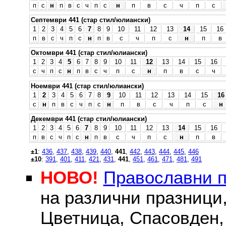
п
с
н
п
в
с
ч
п
с
н
п
в
с
ч
п
с
Септември 441 (стар стил/юлиански)
1
2
3
4
5
6
7
8
9
10
11
12
13
14
15
16
п
в
с
ч
п
с
н
п
в
с
ч
п
с
н
п
в
Октомври 441 (стар стил/юлиански)
1
2
3
4
5
6
7
8
9
10
11
12
13
14
15
16
с
ч
п
с
н
п
в
с
ч
п
с
н
п
в
с
ч
Ноември 441 (стар стил/юлиански)
1
2
3
4
5
6
7
8
9
10
11
12
13
14
15
16
с
н
п
в
с
ч
п
с
н
п
в
с
ч
п
с
н
Декември 441 (стар стил/юлиански)
1
2
3
4
5
6
7
8
9
10
11
12
13
14
15
16
п
в
с
ч
п
с
н
п
в
с
ч
п
с
н
п
в
±1
:
436
,
437
,
438
,
439
,
440
,
441
,
442
,
443
,
444
,
445
,
446
±10
:
391
,
401
,
411
,
421
,
431
,
441
,
451
,
461
,
471
,
481
,
491
НОВО!
Православни 
на различни празници
Цветница, Спасовден, 