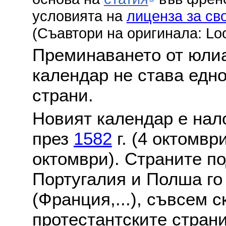
условията на
лиценза за св
(Съавтори на оригинала: Lo
Преминаването от юлиа
календар не става едн
страни.
Новият календар е нало
през
1582
г. (4 октомвр
октомври). Страните по
Португалия и Полша го
(Франция,...), съвсем с
протестантските стран