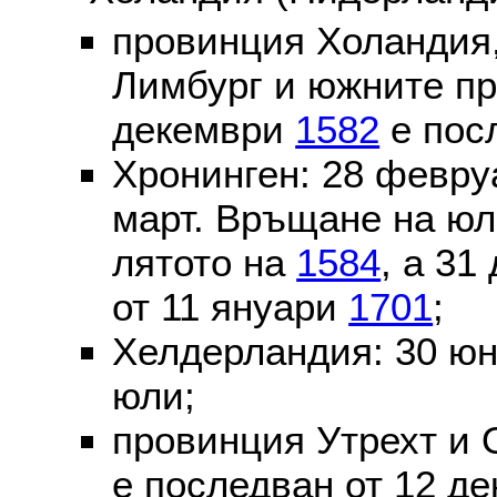
провинция Холандия,
Лимбург и южните пр
декември
1582
е пос
Хронинген: 28 февр
март. Връщане на юл
лятото на
1584
, а 31
от 11 януари
1701
;
Хелдерландия: 30 ю
юли;
провинция Утрехт и 
е последван от 12 де