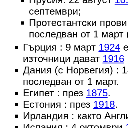
септември;
Протестантски пров
последван от 1 март 
Гърция : 9 март
1924
е
източници дават
1916
Дания (с Норвегия) :
последван от 1 март.
Египет : през
1875
.
Естония : през
1918
.
Ирландия : както Англ
Испания : 4 октомври