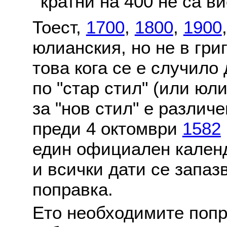
кратни на 400 не са в
Тоест,
1700
,
1800
,
1900
юлианския, но не в гри
това кога се е случило
по "стар стил" (или юл
за "нов стил" е различ
преди 4 октомври
1582
един официален календ
и всички дати се запаз
поправка.
Ето необходимите попр