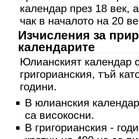
календар през 18 век, 
чак в началото на 20 ве
Изчисления за при
календарите
Юлианският календар с
григорианския, тъй кат
години.
В юлианския календар 
са високосни.
В григорианския - годи