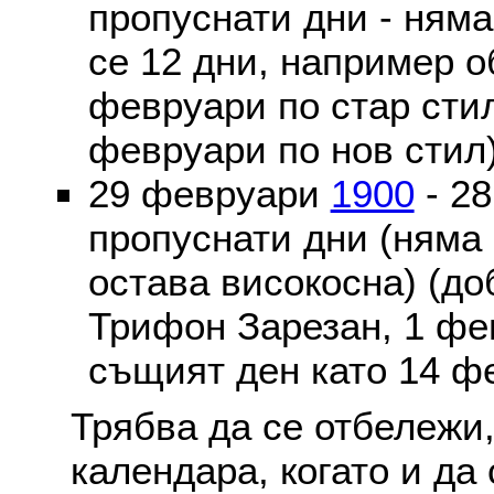
пропуснати дни - ням
се 12 дни, например о
февруари по стар стил
февруари по нов стил
29 февруари
1900
- 2
пропуснати дни (няма
остава високосна) (до
Трифон Зарезан, 1 фе
същият ден като 14 ф
Трябва да се отбележи,
календара, когато и да 