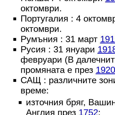
октомври.
Португалия : 4 октом
октомври.
Румъния : 31 март
191
Русия : 31 януари
191
февруари (В далечнит
промяната е през
192
САЩ : различните зон
време:
източния бряг, Вашин
Англия през
1752
;