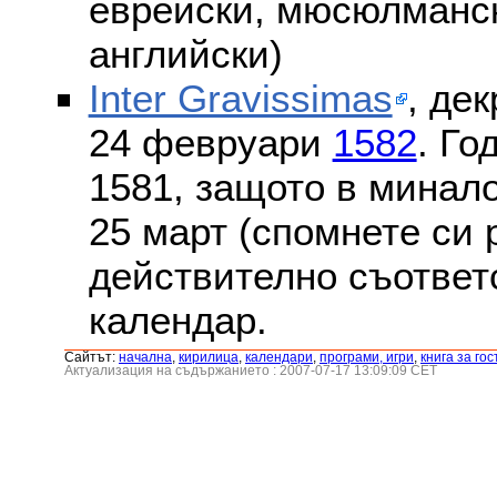
еврейски, мюсюлмански
английски)
Inter Gravissimas
, дек
24 февруари
1582
. Го
1581, защото в минало
25 март (спомнете си
действително съответс
календар.
Сайтът:
началнa
,
кирилица
,
календари
,
програми, игри
,
книга за гос
Актуализация на съдържанието : 2007-07-17 13:09:09 CET