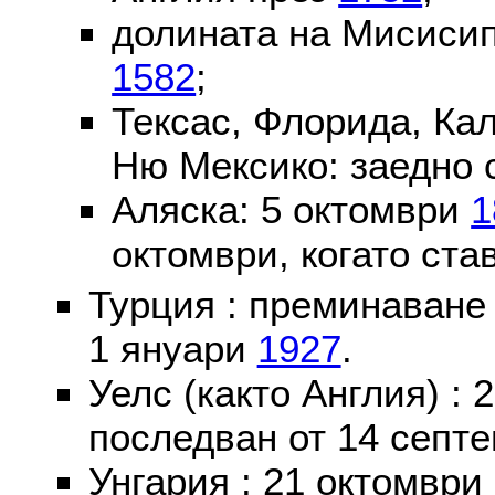
долината на Мисисип
1582
;
Тексас, Флорида, Ка
Ню Мексико: заедно 
Аляска: 5 октомври
1
октомври, когато ста
Турция : преминаване
1 януари
1927
.
Уелс (както Англия) :
последван от 14 септе
Унгария : 21 октомври