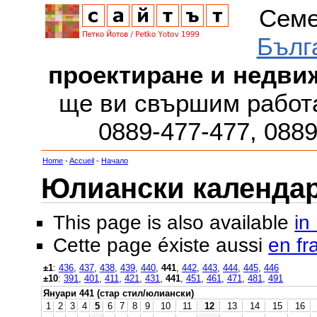
Семе
Бълг
проектиране и недви
ще ви свършим работа
0889-477-477, 088
Home
-
Accueil
-
Начало
Юлиански календар з
This page is also available
in
Cette page éxiste aussi
en fr
±1
:
436
,
437
,
438
,
439
,
440
,
441
,
442
,
443
,
444
,
445
,
446
±10
:
391
,
401
,
411
,
421
,
431
,
441
,
451
,
461
,
471
,
481
,
491
Януари 441 (стар стил/юлиански)
1
2
3
4
5
6
7
8
9
10
11
12
13
14
15
16