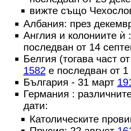
вижте също Чехослов
Албания: през декем
Англия и колониите ѝ 
последван от 14 септе
Белгия (тогава част о
1582
е последван от 1
България - 31 март
19
Германия : различнит
дати:
Католическите пров
Прусия: 22 август
16