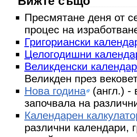
Вижте също
Пресмятане деня от се
процес на изработван
Григориански календар
Целогодишни календа
Великденски календар
Великден през векове
Нова година
(англ.) -
започвала на различни
Календарен калкулато
различни календари, г