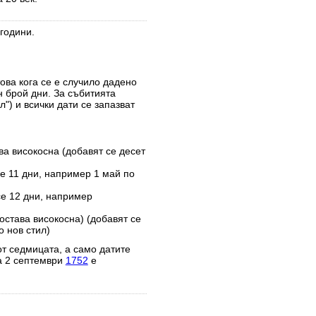
години.
това кога се е случило дадено
н брой дни. За събитията
") и всички дати се запазват
ва високосна (добавят се десет
е 11 дни, например 1 май по
се 12 дни, например
остава високосна) (добавят се
 нов стил)
от седмицата, а само датите
а 2 септември
1752
е