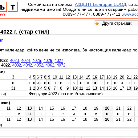
Семейната ни фирма,
АКЦЕНТ България ЕООД
, се 
недвижими имоти!
Обадете ни се, ще ви свършим работ
0889-477-477, 0889-477-411
www.acc
022 г. (стар стил)
ish
.
.
ят календар, който вече не се използва. За настоящия календар п
4022
,
4023
,
4024
,
4025
,
4026
,
4027
,
4022
,
4032
,
4042
,
4052
,
4062
,
4072
ки)
3
4
5
6
7
8
9
10
11
12
13
14
15
16
17
18
19
20
21
22
п
в
с
ч
п
с
н
п
в
с
ч
п
с
н
п
в
с
ч
п
с
31
1
2
3
4
5
6
7
8
9
10
11
12
13
14
15
16
17
18
19
ки)
Февруари 4022 (нов стил/григориански)
нски)
11
12
13
14
15
16
17
18
19
20
21
22
п
с
н
п
в
с
ч
п
с
н
п
в
11
12
13
14
15
16
17
18
19
20
21
22
)