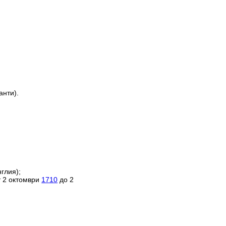
анти).
глия);
т 2 октомври
1710
до 2