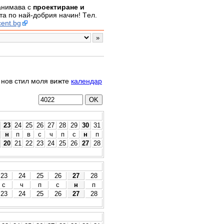
занимава с
проектиране и
а по най-добрия начин! Tел.
ent.bg
о нов стил моля вижте
календар
23
24
25
26
27
28
29
30
31
н
п
в
с
ч
п
с
н
п
20
21
22
23
24
25
26
27
28
23
24
25
26
27
28
с
ч
п
с
н
п
23
24
25
26
27
28