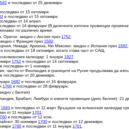
582
е последван от 25 декември.
последван от 15 октомври.
82
е последван от 15 октомври.
оследван от 14 април.
следван от 14 февруари (В далечните източни провинции промяна
минават по различно време:
н, Орегон: заедно с Англия през
1752
;
заедно с Франция през
1582
;
орния, Невада, Аризона, Ню Мексико: заедно с Испания през
1582
;
е последван от 18 октомври, когато става част от САЩ.
юсюлманския календар: 1 януари
1927
.
тември
1752
е последван от 14 септември.
е последван от 1 ноември.
ия; частта от Финландия в границите на Русия продължава да изп
е последван от 20 декември;
вруари
1682
е последван от 16 февруари;
ри
1760
е последван от 28 февруари;
аедно с Белгия)
ландия, Брабант, Лимбург и южните провинции (днес Белгия): 21 
и
1583
е последван от 11 март. Връщане на юлианския календар пр
ван от 11 януари
1701
;
700
е последван от 12 юли;
райсел: 30 ноември
1700
е последван от 12 декември;
кември
1700
е последван от 11 януари
1701
.