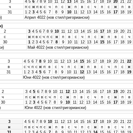
3
4
5
6
7
8
9
10
11
12
13
14
15
16
17
18
19
20
21
22
ч
п
с
н
п
в
с
ч
п
с
н
п
в
с
ч
п
с
н
п
в
31
1
2
3
4
5
6
7
8
9
10
11
12
13
14
15
16
17
18
19
)
Април 4022 (нов стил/григориански)
и)
2
3
4
5
6
7
8
9
10
11
12
13
14
15
16
17
18
19
20
21
с
н
п
в
с
ч
п
с
н
п
в
с
ч
п
с
н
п
в
с
ч
30
1
2
3
4
5
6
7
8
9
10
11
12
13
14
15
16
17
18
19
ки)
Май 4022 (нов стил/григориански)
3
4
5
6
7
8
9
10
11
12
13
14
15
16
17
18
19
20
21
22
в
с
ч
п
с
н
п
в
с
ч
п
с
н
п
в
с
ч
п
с
н
31
1
2
3
4
5
6
7
8
9
10
11
12
13
14
15
16
17
18
19
Юни 4022 (нов стил/григориански)
2
3
4
5
6
7
8
9
10
11
12
13
14
15
16
17
18
19
20
21
ч
п
с
н
п
в
с
ч
п
с
н
п
в
с
ч
п
с
н
п
в
30
1
2
3
4
5
6
7
8
9
10
11
12
13
14
15
16
17
18
19
)
Юли 4022 (нов стил/григориански)
3
4
5
6
7
8
9
10
11
12
13
14
15
16
17
18
19
20
21
22
н
п
в
с
ч
п
с
н
п
в
с
ч
п
с
н
п
в
с
ч
п
31
1
2
3
4
5
6
7
8
9
10
11
12
13
14
15
16
17
18
19