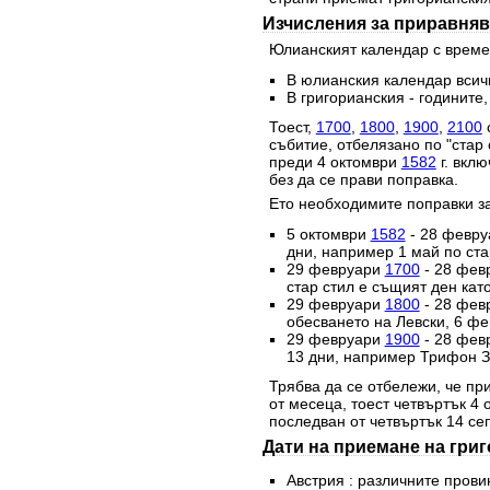
Изчисления за приравняв
Юлианският календар с времет
В юлианския календар всичк
В григорианския - годините,
Тоест,
1700
,
1800
,
1900
,
2100
с
събитие, отбелязано по "стар 
преди 4 октомври
1582
г. вклю
без да се прави поправка.
Ето необходимите поправки за
5 октомври
1582
- 28 февр
дни, например 1 май по стар
29 февруари
1700
- 28 фев
стар стил е същият ден като
29 февруари
1800
- 28 фев
обесването на Левски, 6 фе
29 февруари
1900
- 28 фев
13 дни, например Трифон За
Трябва да се отбележи, че при
от месеца, тоест четвъртък 4
последван от четвъртък 14 се
Дати на приемане на гри
Австрия : различните прови