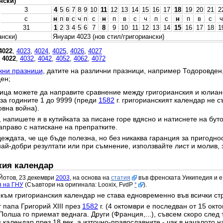
нски)
3
4
5
6
7
8
9
10
11
12
13
14
15
16
17
18
19
20
21
2
с
н
п
в
с
ч
п
с
н
п
в
с
ч
п
с
н
п
в
с
ч
31
1
2
3
4
5
6
7
8
9
10
11
12
13
14
15
16
17
18
1
ански)
Януари 4023 (нов стил/григориански)
4022
,
4023
,
4024
,
4025
,
4026
,
4027
,
4022
,
4032
,
4042
,
4052
,
4062
,
4072
жни празници
, датите на различни празници, например Тодоровден
ен;
ица можете да направите сравнение между григорианския и юлианс
 за годините 1 до 9999 (преди
1582
г. григорианският календар не с
овна война).
 напишете я в кутийката за писане горе вдясно и натиснете на бут
право с натискане на препратките.
еждата, че ще бъде полезна, но без никаква гаранция за пригодност
най-добри резултати или при съмнение, използвайте лист и молив, 
кия календар
Йотов, 23 декември
2003
, на основа на
статия
във френската Уикипедия и е
я на ГНУ
(Съавтори на оригинала: Looxix, FvdP
*
).
към григорианския календар не става едновременно във всички ст
 папа Григорий XIII през
1582
г. (4 октомври е последван от 15 окт
Полша го приемат веднага. Други (Франция,...), съвсем скоро след 
календар през 18 век, а източно-православните - чак в началото на