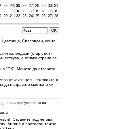
2
23
24
25
26
27
28
29
30
31
п
с
н
п
в
с
ч
п
с
9
20
21
22
23
24
25
26
27
28
, Цветница, Спасовден, които
кия календари (стар стил -
ъществува, а всички страни са
она "ОК". Можете да отворите
 за някаква цел - ползвайте я
за да направите сметките си
 достъпна при условията на
рани.
омври). Страните под негова
тях. Англия и протестантските
 20 век.