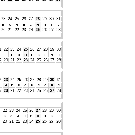
23
24
25
26
27
28
29
30
31
в
с
ч
п
с
н
п
в
с
20
21
22
23
24
25
26
27
28
1
22
23
24
25
26
27
28
29
30
ч
п
с
н
п
в
с
ч
п
9
20
21
22
23
24
25
26
27
28
2
23
24
25
26
27
28
29
30
31
н
п
в
с
ч
п
с
н
п
9
20
21
22
23
24
25
26
27
28
1
22
23
24
25
26
27
28
29
30
в
с
ч
п
с
н
п
в
с
9
20
21
22
23
24
25
26
27
28