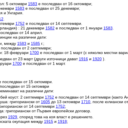
ол: 5 октомври
1583
е последван от 16 октомври;
декември
1583
е последван от 25 декември;
я и Унгария.
12
.
ептември
1752
е последван от 14 септември.
ерландия) : 21 декември
1582
е последван от 1 януари
1583
.
оследван от 14 април.
инции на различни дати:
ии, между
1583
и
1585
г.;
 последван от 2 септември;
и: 18 февруари
1700
е последван от 1 март (с няколко местни вари
едван от 23 март (други източници дават
1916
и
1920
).
евруари
1700
е последван от 1 март.
 последван от 15 октомври.
последван от 15 октомври
реминават на различни дати:
ей коуст: 2 септември
1752
е последван от 14 септември (както Ан
уша: григориански от
1605
до 13 октомври
1710
, после юлиански о
григориански от 14 септември
1752
;
да: григориански от Първия европейски договор.
през
1929
, според това на коя власт е решението.
анската окупация между
1915
и
1918
;