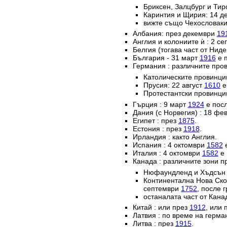
Бриксен, Залцбург и Тир
Каринтия и Щирия: 14 
вижте също Чехословаки
Албания: през декември
19
Англия и колониите ѝ : 2 с
Белгия (тогава част от Нид
България - 31 март
1916
е п
Германия : различните пров
Католическите провинц
Прусия: 22 август
1610
е
Протестантски провинци
Гърция : 9 март
1924
е посл
Дания (с Норвегия) : 18 ф
Египет : през
1875
.
Естония : през
1918
.
Ирландия : както Англия.
Испания : 4 октомври
1582
е
Италия : 4 октомври
1582
е 
Канада : различните зони п
Нюфаундленд и Хъдсън б
Континентална Нова Ско
септември
1752
, после 
останалата част от Кана
Китай : или през
1912
, или 
Латвия : по време на герм
Литва : през
1915
.