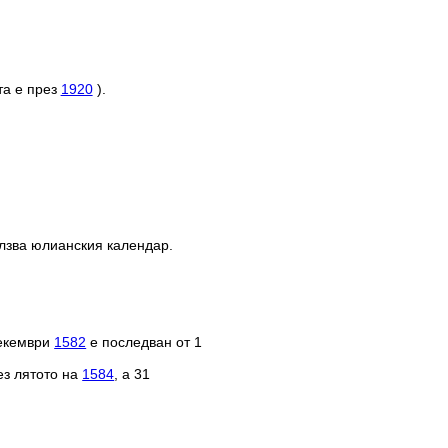
та е през
1920
).
олзва юлианския календар.
декември
1582
е последван от 1
ез лятото на
1584
, а 31