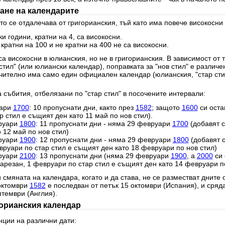
ане на календарите
о се отдалечава от григорианския, тъй като има повече високосни 
и години, кратни на 4, са високосни.
 кратни на 100 и не кратни на 400 не са високосни.
а високосни в юлианския, но не в григорианския. В зависимост от 
стил" (или юлиански календар), поправката за "нов стил" е различе
чително има само един официален календар (юлианския, "стар стил
 събития, отбелязани по "стар стил" в посочените интервали:
уари
1700
: 10 пропуснати дни, както през
1582
; защото
1600
си оста
 стил е същият ден като 11 май по нов стил).
руари
1800
: 11 пропуснати дни - няма 29 февруари
1700
(добавят с
 12 май по нов стил)
руари
1900
: 12 пропуснати дни - няма 29 февруари
1800
(добавят 
вруари по стар стил е същият ден като 18 февруари по нов стил)
руари
2100
: 13 пропуснати дни (няма 29 февруари
1900
, а
2000
си 
резан, 1 февруари по стар стил е същият ден като 14 февруари по
 смяната на календара, когато и да става, не се разместват дните 
 октомври
1582
е последван от петък 15 октомври (Испания), и сряд
птември (Англия).
горианския календар
нции на различни дати: