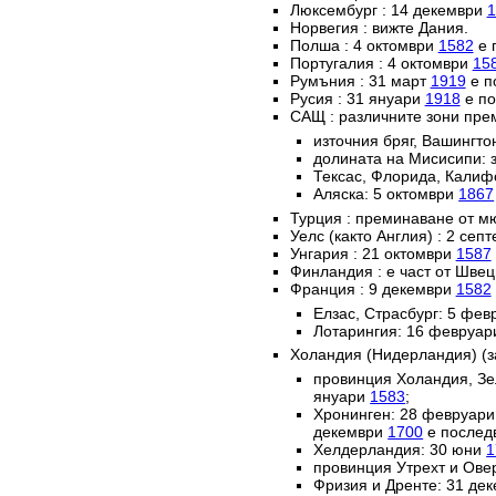
Люксембург : 14 декември
1
Норвегия : вижте Дания.
Полша : 4 октомври
1582
е 
Португалия : 4 октомври
15
Румъния : 31 март
1919
е п
Русия : 31 януари
1918
е по
САЩ : различните зони пре
източния бряг, Вашингто
долината на Мисисипи: 
Тексас, Флорида, Калиф
Аляска: 5 октомври
1867
Турция : преминаване от м
Уелс (както Англия) : 2 сеп
Унгария : 21 октомври
1587
Финландия : е част от Швец
Франция : 9 декември
1582
Елзас, Страсбург: 5 фе
Лотарингия: 16 февруа
Холандия (Нидерландия) (з
провинция Холандия, Зе
януари
1583
;
Хронинген: 28 февруар
декември
1700
е послед
Хелдерландия: 30 юни
1
провинция Утрехт и Ове
Фризия и Дренте: 31 де