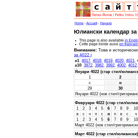
Home
-
Accueil
-
Начало
Юлиански календар за 4
This page is also available
in Engl
Cette page éxiste aussi
en français
Внимание:
Това е исторически
за 4022 г
.
±1
:
4017
,
4018
,
4019
,
4020
,
4021
,
±10
:
3972
,
3982
,
3992
,
4002
,
4012
Януари 4022 (стар стил/юлианс
1
2
с
н
29
30
Януари 4022 (нов стил/григорианс
Февруари 4022 (стар стил/юлиа
1
2
3
4
5
6
7
8
9
10
в
с
ч
п
с
н
п
в
с
ч
1
2
3
4
5
6
7
8
9
10
Март 4022 (нов стил/григориански
Март 4022 (стар стил/юлиански)