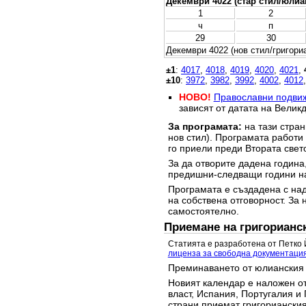
Декември 4022 (стар стил/юлиа
1
2
ч
п
29
30
Декември 4022 (нов стил/григори
±1
:
4017
,
4018
,
4019
,
4020
,
4021
,
±10
:
3972
,
3982
,
3992
,
4002
,
4012
НОВО!
Православни подви
зависят от датата на Великд
За програмата:
на тази стран
нов стил). Програмата работи
го приели преди Втората свет
За да отворите дадена година,
предишни-следващи години на
Програмата е създадена с над
на собствена отговорност. За 
самостоятелно.
Приемане на григорианс
Статията е разработена от Петко 
лиценза за свободна документаци
Преминаването от юлианския 
Новият календар е наложен от
власт, Испания, Португалия и 
страни приемат григорианския 