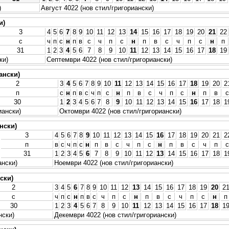
)
Август 4022 (нов стил/григориански)
и)
3
4
5
6
7
8
9
10
11
12
13
14
15
16
17
18
19
20
21
22
с
ч
п
с
н
п
в
с
ч
п
с
н
п
в
с
ч
п
с
н
п
31
1
2
3
4
5
6
7
8
9
10
11
12
13
14
15
16
17
18
19
ки)
Септември 4022 (нов стил/григориански)
ански)
2
3
4
5
6
7
8
9
10
11
12
13
14
15
16
17
18
19
20
2
п
с
н
п
в
с
ч
п
с
н
п
в
с
ч
п
с
н
п
в
с
30
1
2
3
4
5
6
7
8
9
10
11
12
13
14
15
16
17
18
1
иански)
Октомври 4022 (нов стил/григориански)
нски)
3
4
5
6
7
8
9
10
11
12
13
14
15
16
17
18
19
20
21
2
п
в
с
ч
п
с
н
п
в
с
ч
п
с
н
п
в
с
ч
п
с
31
1
2
3
4
5
6
7
8
9
10
11
12
13
14
15
16
17
18
1
ански)
Ноември 4022 (нов стил/григориански)
ски)
2
3
4
5
6
7
8
9
10
11
12
13
14
15
16
17
18
19
20
2
с
ч
п
с
н
п
в
с
ч
п
с
н
п
в
с
ч
п
с
н
п
30
1
2
3
4
5
6
7
8
9
10
11
12
13
14
15
16
17
18
1
нски)
Декември 4022 (нов стил/григориански)