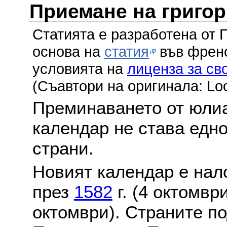
Приемане на григо
Статията е разработена от 
основа на
статия
във френс
условията на
лиценза за св
(Съавтори на оригинала: Lo
Преминаването от юлиа
календар не става едн
страни.
Новият календар е нало
през
1582
г. (4 октомвр
октомври). Страните по