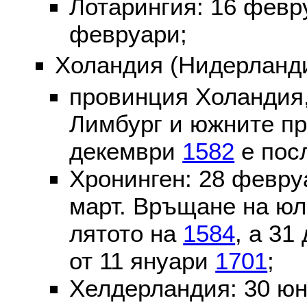
Лотарингия: 16 фев
февруари;
Холандия (Нидерланди
провинция Холандия,
Лимбург и южните пр
декември
1582
е пос
Хронинген: 28 февр
март. Връщане на юл
лятото на
1584
, а 31
от 11 януари
1701
;
Хелдерландия: 30 ю