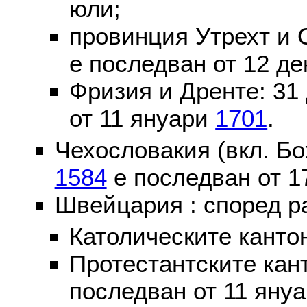
юли;
провинция Утрехт и 
е последван от 12 де
Фризия и Дренте: 31
от 11 януари
1701
.
Чехословакия (вкл. Бо
1584
е последван от 1
Швейцария : според р
Католическите канто
Протестантските кан
последван от 11 яну