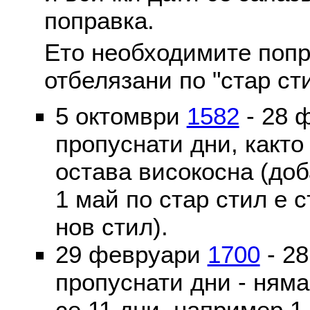
поправка.
Ето необходимите попр
отбелязани по "стар ст
5 октомври
1582
- 28 
пропуснати дни, както
остава високосна (доб
1 май по стар стил е 
нов стил).
29 февруари
1700
- 2
пропуснати дни - ням
се 11 дни, например 1