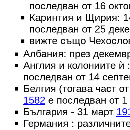
последван от 16 окт
Каринтия и Щирия: 
последван от 25 дек
вижте също Чехослов
Албания: през декем
Англия и колониите ѝ 
последван от 14 септе
Белгия (тогава част о
1582
е последван от 1
България - 31 март
19
Германия : различнит