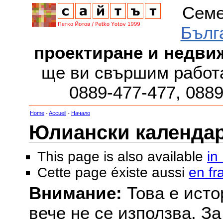
Семе
Бълг
проектиране и недви
ще ви свършим работа
0889-477-477, 088
Home
-
Accueil
-
Начало
Юлиански календар з
This page is also available
in
Cette page éxiste aussi
en fr
Внимание:
Това е исто
вече не се използва. З