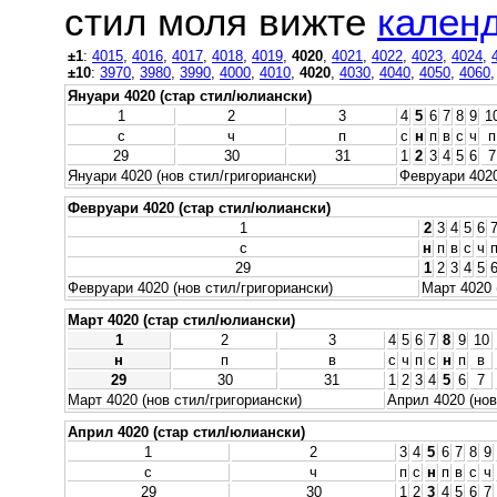
стил моля вижте
календ
±1
:
4015
,
4016
,
4017
,
4018
,
4019
,
4020
,
4021
,
4022
,
4023
,
4024
,
±10
:
3970
,
3980
,
3990
,
4000
,
4010
,
4020
,
4030
,
4040
,
4050
,
4060
Януари 4020 (стар стил/юлиански)
1
2
3
4
5
6
7
8
9
1
с
ч
п
с
н
п
в
с
ч
п
29
30
31
1
2
3
4
5
6
7
Януари 4020 (нов стил/григориански)
Февруари 4020
Февруари 4020 (стар стил/юлиански)
1
2
3
4
5
6
с
н
п
в
с
ч
29
1
2
3
4
5
Февруари 4020 (нов стил/григориански)
Март 4020 
Март 4020 (стар стил/юлиански)
1
2
3
4
5
6
7
8
9
10
н
п
в
с
ч
п
с
н
п
в
29
30
31
1
2
3
4
5
6
7
Март 4020 (нов стил/григориански)
Април 4020 (нов
Април 4020 (стар стил/юлиански)
1
2
3
4
5
6
7
8
9
с
ч
п
с
н
п
в
с
ч
29
30
1
2
3
4
5
6
7