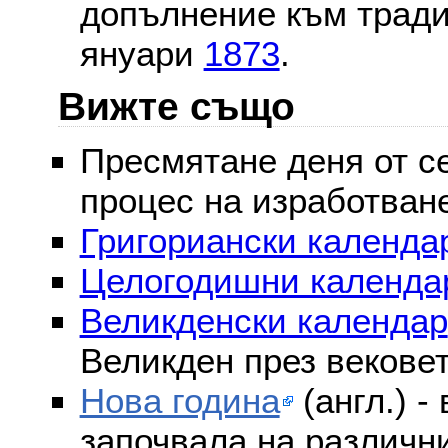
допълнение към тради
януари
1873
.
Вижте също
Пресмятане деня от се
процес на изработван
Григориански календар
Целогодишни календа
Великденски календар
Великден през векове
Нова година
(англ.) -
започвала на различни