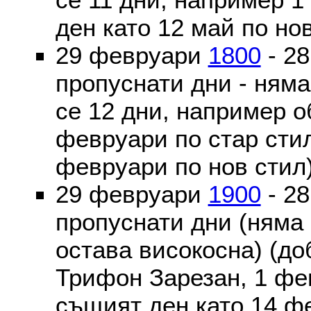
ден като 12 май по но
29 февруари
1800
- 2
пропуснати дни - ням
се 12 дни, например о
февруари по стар стил
февруари по нов стил
29 февруари
1900
- 2
пропуснати дни (няма
остава високосна) (до
Трифон Зарезан, 1 фе
същият ден като 14 ф