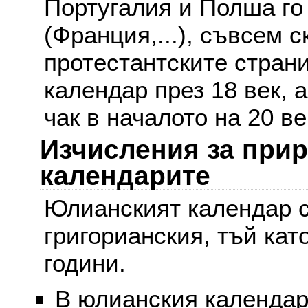
Португалия и Полша го
(Франция,...), съвсем с
протестантските стран
календар през 18 век, 
чак в началото на 20 ве
Изчисления за при
календарите
Юлианският календар с
григорианския, тъй кат
години.
В юлианския календар 