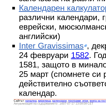
Календарен калкулато
различни календари, г
еврейски, мюсюлмански
английски)
Inter Gravissimas
, дек
24 февруари
1582
. Го
1581, защото в минало
25 март (спомнете си
действително съответс
календар.
Сайтът:
началнa
,
кирилица
,
календари
,
програми, игри
,
книга за гос
Актуализация на съдържанието : 2007-07-17 13:09:09 CET