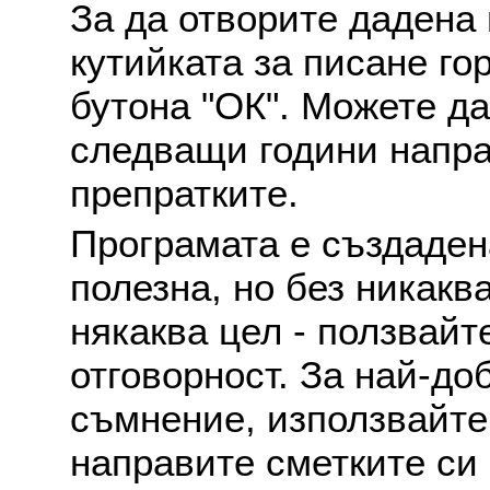
За да отворите дадена 
кутийката за писане го
бутона "ОК". Можете д
следващи години напра
препратките.
Програмата е създаден
полезна, но без никакв
някаква цел - ползвайт
отговорност. За най-до
съмнение, използвайте 
направите сметките си