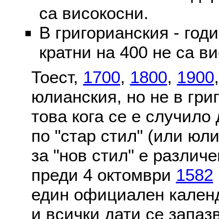
са високосни.
В григорианския - годи
кратни на 400 не са в
Тоест,
1700
,
1800
,
1900
юлианския, но не в гри
това кога се е случило
по "стар стил" (или юл
за "нов стил" е различ
преди 4 октомври
1582
един официален календ
и всички дати се запаз