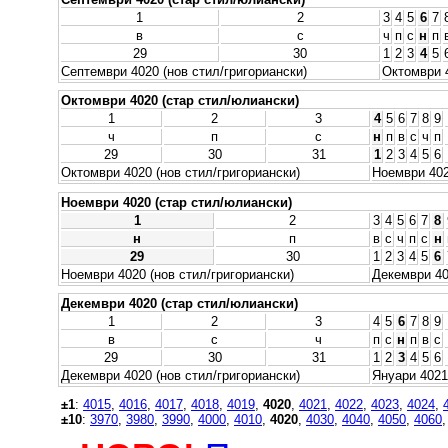
1
2
3
4
5
6
7
в
с
ч
п
с
н
п
29
30
1
2
3
4
5
Септември 4020 (нов стил/григориански)
Октомври 4
Октомври 4020 (стар стил/юлиански)
1
2
3
4
5
6
7
8
9
ч
п
с
н
п
в
с
ч
п
29
30
31
1
2
3
4
5
6
Октомври 4020 (нов стил/григориански)
Ноември 402
Ноември 4020 (стар стил/юлиански)
1
2
3
4
5
6
7
8
н
п
в
с
ч
п
с
н
29
30
1
2
3
4
5
6
Ноември 4020 (нов стил/григориански)
Декември 40
Декември 4020 (стар стил/юлиански)
1
2
3
4
5
6
7
8
9
в
с
ч
п
с
н
п
в
с
29
30
31
1
2
3
4
5
6
Декември 4020 (нов стил/григориански)
Януари 4021
±1
:
4015
,
4016
,
4017
,
4018
,
4019
,
4020
,
4021
,
4022
,
4023
,
4024
,
±10
:
3970
,
3980
,
3990
,
4000
,
4010
,
4020
,
4030
,
4040
,
4050
,
4060