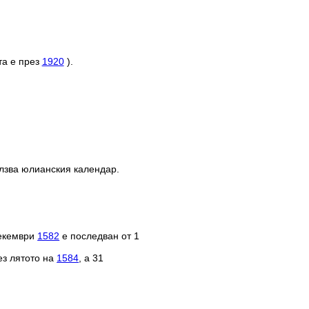
та е през
1920
).
олзва юлианския календар.
декември
1582
е последван от 1
ез лятото на
1584
, а 31