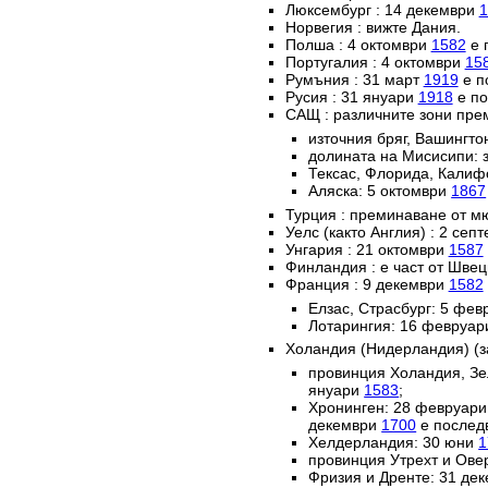
Люксембург : 14 декември
1
Норвегия : вижте Дания.
Полша : 4 октомври
1582
е 
Португалия : 4 октомври
15
Румъния : 31 март
1919
е п
Русия : 31 януари
1918
е по
САЩ : различните зони пре
източния бряг, Вашингто
долината на Мисисипи: 
Тексас, Флорида, Калиф
Аляска: 5 октомври
1867
Турция : преминаване от м
Уелс (както Англия) : 2 сеп
Унгария : 21 октомври
1587
Финландия : е част от Швец
Франция : 9 декември
1582
Елзас, Страсбург: 5 фе
Лотарингия: 16 февруа
Холандия (Нидерландия) (з
провинция Холандия, Зе
януари
1583
;
Хронинген: 28 февруар
декември
1700
е послед
Хелдерландия: 30 юни
1
провинция Утрехт и Ове
Фризия и Дренте: 31 де