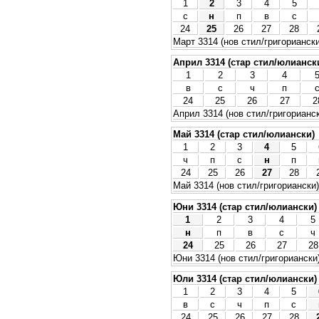
1
2
3
4
5
с
н
п
в
с
24
25
26
27
28
Март 3314 (нов стил/григориански
Април 3314 (стар стил/юлианск
1
2
3
4
в
с
ч
п
24
25
26
27
2
Април 3314 (нов стил/григорианс
Май 3314 (стар стил/юлиански)
1
2
3
4
5
ч
п
с
н
п
24
25
26
27
28
Май 3314 (нов стил/григориански)
Юни 3314 (стар стил/юлиански)
1
2
3
4
5
н
п
в
с
ч
24
25
26
27
28
Юни 3314 (нов стил/григориански
Юли 3314 (стар стил/юлиански)
1
2
3
4
5
в
с
ч
п
с
24
25
26
27
28