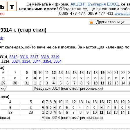
Семейната ни фирма,
АКЦЕНТ България ЕООД
, се 
недвижими имоти!
Обадете ни се, ще ви свършим работ
0889-477-477, 0889-477-411
www.acc
314 г. (стар стил)
ish
.
.
ят календар, който вече не се използва. За настоящия календар п
3314
,
3315
,
3316
,
3317
,
3318
,
3319
,
3314
,
3324
,
3334
,
3344
,
3354
,
3364
ки)
6
7
8
9
10
11
12
13
14
15
16
17
18
19
20
21
22
п
в
с
ч
п
с
н
п
в
с
ч
п
с
н
п
в
с
29
30
31
1
2
3
4
5
6
7
8
9
10
11
12
13
14
ки)
Февруари 3314 (нов стил/григориански)
нски)
4
5
6
7
8
9
10
11
12
13
14
15
16
17
18
19
2
в
с
ч
п
с
н
п
в
с
ч
п
с
н
п
в
с
27
28
1
2
3
4
5
6
7
8
9
10
11
12
13
14
1
ански)
Март 3314 (нов стил/григориански)