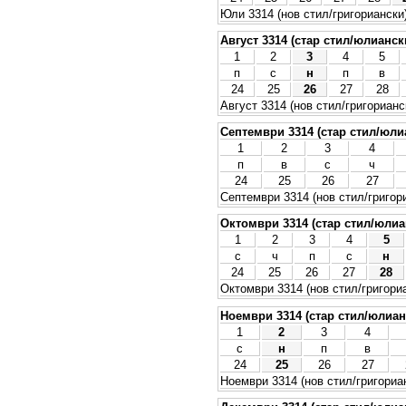
Юли 3314 (нов стил/григориански
Август 3314 (стар стил/юлианск
1
2
3
4
5
п
с
н
п
в
24
25
26
27
28
Август 3314 (нов стил/григорианс
Септември 3314 (стар стил/юли
1
2
3
4
п
в
с
ч
24
25
26
27
Септември 3314 (нов стил/григор
Октомври 3314 (стар стил/юлиа
1
2
3
4
5
с
ч
п
с
н
24
25
26
27
28
Октомври 3314 (нов стил/григори
Ноември 3314 (стар стил/юлиан
1
2
3
4
с
н
п
в
24
25
26
27
Ноември 3314 (нов стил/григориа