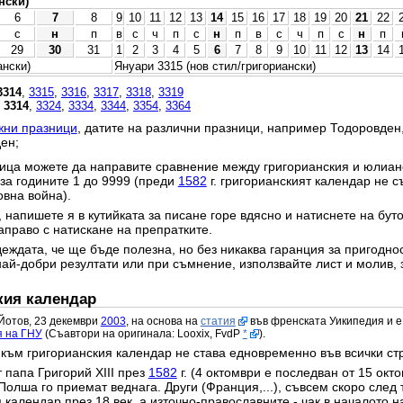
нски)
6
7
8
9
10
11
12
13
14
15
16
17
18
19
20
21
22
с
н
п
в
с
ч
п
с
н
п
в
с
ч
п
с
н
п
29
30
31
1
2
3
4
5
6
7
8
9
10
11
12
13
14
ански)
Януари 3315 (нов стил/григориански)
3314
,
3315
,
3316
,
3317
,
3318
,
3319
,
3314
,
3324
,
3334
,
3344
,
3354
,
3364
жни празници
, датите на различни празници, например Тодоровден
ен;
ица можете да направите сравнение между григорианския и юлианс
 за годините 1 до 9999 (преди
1582
г. григорианският календар не с
овна война).
 напишете я в кутийката за писане горе вдясно и натиснете на бут
право с натискане на препратките.
еждата, че ще бъде полезна, но без никаква гаранция за пригодност
най-добри резултати или при съмнение, използвайте лист и молив, 
кия календар
Йотов, 23 декември
2003
, на основа на
статия
във френската Уикипедия и е
я на ГНУ
(Съавтори на оригинала: Looxix, FvdP
*
).
към григорианския календар не става едновременно във всички ст
 папа Григорий XIII през
1582
г. (4 октомври е последван от 15 окт
Полша го приемат веднага. Други (Франция,...), съвсем скоро след 
календар през 18 век, а източно-православните - чак в началото на