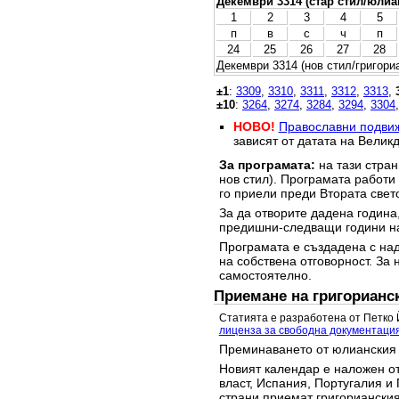
Декември 3314 (стар стил/юлиа
1
2
3
4
5
п
в
с
ч
п
24
25
26
27
28
Декември 3314 (нов стил/григори
±1
:
3309
,
3310
,
3311
,
3312
,
3313
,
±10
:
3264
,
3274
,
3284
,
3294
,
3304
НОВО!
Православни подви
зависят от датата на Великд
За програмата:
на тази стран
нов стил). Програмата работи
го приели преди Втората свет
За да отворите дадена година,
предишни-следващи години на
Програмата е създадена с над
на собствена отговорност. За 
самостоятелно.
Приемане на григорианс
Статията е разработена от Петко 
лиценза за свободна документаци
Преминаването от юлианския 
Новият календар е наложен от
власт, Испания, Португалия и 
страни приемат григорианския 