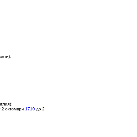
анти).
глия);
т 2 октомври
1710
до 2