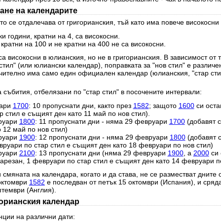
ане на календарите
о се отдалечава от григорианския, тъй като има повече високосни 
и години, кратни на 4, са високосни.
 кратни на 100 и не кратни на 400 не са високосни.
а високосни в юлианския, но не в григорианския. В зависимост от 
стил" (или юлиански календар), поправката за "нов стил" е различе
чително има само един официален календар (юлианския, "стар стил
 събития, отбелязани по "стар стил" в посочените интервали:
уари
1700
: 10 пропуснати дни, както през
1582
; защото
1600
си оста
 стил е същият ден като 11 май по нов стил).
руари
1800
: 11 пропуснати дни - няма 29 февруари
1700
(добавят с
 12 май по нов стил)
руари
1900
: 12 пропуснати дни - няма 29 февруари
1800
(добавят 
вруари по стар стил е същият ден като 18 февруари по нов стил)
руари
2100
: 13 пропуснати дни (няма 29 февруари
1900
, а
2000
си 
резан, 1 февруари по стар стил е същият ден като 14 февруари по
 смяната на календара, когато и да става, не се разместват дните 
 октомври
1582
е последван от петък 15 октомври (Испания), и сряд
птември (Англия).
горианския календар
нции на различни дати: