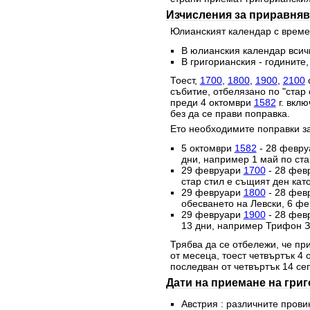
Изчисления за приравняв
Юлианският календар с времет
В юлианския календар всичк
В григорианския - годините,
Тоест,
1700
,
1800
,
1900
,
2100
с
събитие, отбелязано по "стар 
преди 4 октомври
1582
г. вклю
без да се прави поправка.
Ето необходимите поправки за
5 октомври
1582
- 28 февр
дни, например 1 май по стар
29 февруари
1700
- 28 фев
стар стил е същият ден като
29 февруари
1800
- 28 фев
обесването на Левски, 6 фе
29 февруари
1900
- 28 фев
13 дни, например Трифон За
Трябва да се отбележи, че при
от месеца, тоест четвъртък 4
последван от четвъртък 14 се
Дати на приемане на гри
Австрия : различните прови