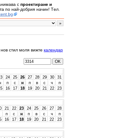
занимава с
проектиране и
а по най-добрия начин! Tел.
ent.bg
о нов стил моля вижте
календар
23
24
25
26
27
28
29
30
31
ч
п
с
н
п
в
с
ч
п
15
16
17
18
19
20
21
22
23
0
21
22
23
24
25
26
27
28
ч
п
с
н
п
в
с
ч
п
5
16
17
18
19
20
21
22
23