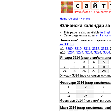
Home
-
Accueil
-
Начало
Юлиански календар за 3
This page is also available
in Engl
Cette page éxiste aussi
en français
Внимание:
Това е исторически
за 3314 г
.
±1
:
3309
,
3310
,
3311
,
3312
,
3313
,
±10
:
3264
,
3274
,
3284
,
3294
,
3304
Януари 3314 (стар стил/юлианс
1
2
3
4
5
с
ч
п
с
н
24
25
26
27
28
Януари 3314 (нов стил/григорианс
Февруари 3314 (стар стил/юлиа
1
2
3
с
н
п
24
25
26
Февруари 3314 (нов стил/григори
Март 3314 (стар стил/юлиански)