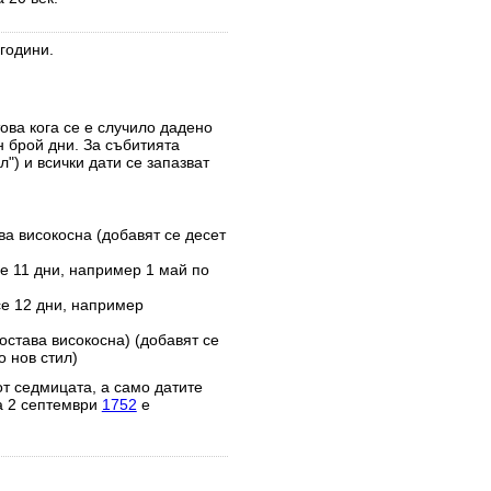
години.
това кога се е случило дадено
н брой дни. За събитията
") и всички дати се запазват
ва високосна (добавят се десет
е 11 дни, например 1 май по
се 12 дни, например
остава високосна) (добавят се
 нов стил)
от седмицата, а само датите
а 2 септември
1752
е