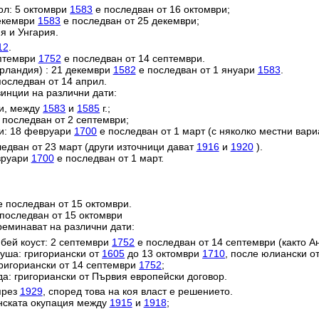
ол: 5 октомври
1583
е последван от 16 октомври;
декември
1583
е последван от 25 декември;
я и Унгария.
12
.
ептември
1752
е последван от 14 септември.
ерландия) : 21 декември
1582
е последван от 1 януари
1583
.
оследван от 14 април.
инции на различни дати:
ии, между
1583
и
1585
г.;
 последван от 2 септември;
и: 18 февруари
1700
е последван от 1 март (с няколко местни вари
едван от 23 март (други източници дават
1916
и
1920
).
евруари
1700
е последван от 1 март.
 последван от 15 октомври.
последван от 15 октомври
реминават на различни дати:
ей коуст: 2 септември
1752
е последван от 14 септември (както Ан
уша: григориански от
1605
до 13 октомври
1710
, после юлиански о
григориански от 14 септември
1752
;
да: григориански от Първия европейски договор.
през
1929
, според това на коя власт е решението.
анската окупация между
1915
и
1918
;