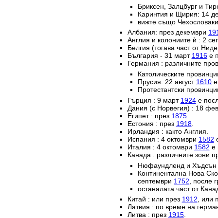
Бриксен, Залцбург и Тир
Каринтия и Щирия: 14 
вижте също Чехословаки
Албания: през декември
19
Англия и колониите ѝ : 2 с
Белгия (тогава част от Нид
България - 31 март
1916
е п
Германия : различните пров
Католическите провинц
Прусия: 22 август
1610
е
Протестантски провинци
Гърция : 9 март
1924
е посл
Дания (с Норвегия) : 18 ф
Египет : през
1875
.
Естония : през
1918
.
Ирландия : както Англия.
Испания : 4 октомври
1582
е
Италия : 4 октомври
1582
е 
Канада : различните зони п
Нюфаундленд и Хъдсън б
Континентална Нова Ско
септември
1752
, после 
останалата част от Кана
Китай : или през
1912
, или 
Латвия : по време на герм
Литва : през
1915
.