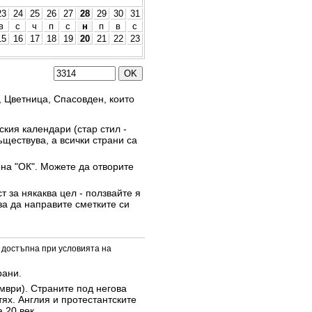
23
24
25
26
27
28
29
30
31
в
с
ч
п
с
н
п
в
с
15
16
17
18
19
20
21
22
23
, Цветница, Спасовден, които
кия календари (стар стил -
ъществува, а всички страни са
она "ОК". Можете да отворите
 за някаква цел - ползвайте я
за да направите сметките си
 достъпна при условията на
рани.
омври). Страните под негова
тях. Англия и протестантските
 20 век.