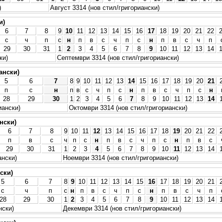
)
Август 3314 (нов стил/григориански)
и)
6
7
8
9
10
11
12
13
14
15
16
17
18
19
20
21
22
с
ч
п
с
н
п
в
с
ч
п
с
н
п
в
с
ч
п
29
30
31
1
2
3
4
5
6
7
8
9
10
11
12
13
14
ки)
Септември 3314 (нов стил/григориански)
ански)
5
6
7
8
9
10
11
12
13
14
15
16
17
18
19
20
21
п
с
н
п
в
с
ч
п
с
н
п
в
с
ч
п
с
н
28
29
30
1
2
3
4
5
6
7
8
9
10
11
12
13
14
иански)
Октомври 3314 (нов стил/григориански)
нски)
6
7
8
9
10
11
12
13
14
15
16
17
18
19
20
21
22
п
в
с
ч
п
с
н
п
в
с
ч
п
с
н
п
в
с
29
30
31
1
2
3
4
5
6
7
8
9
10
11
12
13
14
ански)
Ноември 3314 (нов стил/григориански)
ски)
5
6
7
8
9
10
11
12
13
14
15
16
17
18
19
20
21
с
ч
п
с
н
п
в
с
ч
п
с
н
п
в
с
ч
п
28
29
30
1
2
3
4
5
6
7
8
9
10
11
12
13
14
нски)
Декември 3314 (нов стил/григориански)