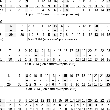
6
7
8
9
10
11
12
13
14
15
16
17
18
19
20
21
22
23
ч
п
с
н
п
в
с
ч
п
с
н
п
в
с
ч
п
с
н
29
30
31
1
2
3
4
5
6
7
8
9
10
11
12
13
14
15
)
Април 3314 (нов стил/григориански)
и)
5
6
7
8
9
10
11
12
13
14
15
16
17
18
19
20
21
22
с
н
п
в
с
ч
п
с
н
п
в
с
ч
п
с
н
п
в
8
29
30
1
2
3
4
5
6
7
8
9
10
11
12
13
14
15
ки)
Май 3314 (нов стил/григориански)
6
7
8
9
10
11
12
13
14
15
16
17
18
19
20
21
22
23
в
с
ч
п
с
н
п
в
с
ч
п
с
н
п
в
с
ч
п
29
30
31
1
2
3
4
5
6
7
8
9
10
11
12
13
14
15
Юни 3314 (нов стил/григориански)
6
7
8
9
10
11
12
13
14
15
16
17
18
19
20
21
22
п
с
н
п
в
с
ч
п
с
н
п
в
с
ч
п
с
н
29
30
1
2
3
4
5
6
7
8
9
10
11
12
13
14
15
)
Юли 3314 (нов стил/григориански)
6
7
8
9
10
11
12
13
14
15
16
17
18
19
20
21
22
23
н
п
в
с
ч
п
с
н
п
в
с
ч
п
с
н
п
в
с
29
30
31
1
2
3
4
5
6
7
8
9
10
11
12
13
14
15