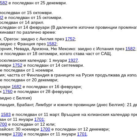
582
е последван от 25 декември.
последван от 15 октомври.
82
е последван от 15 октомври.
оследван от 14 април.
следван от 14 февруари (В далечните източни провинции промяна
минават по различно време:
н, Орегон: заедно с Англия през
1752
;
заедно с Франция през
1582
;
орния, Невада, Аризона, Ню Мексико: заедно с Испания през
1582
;
е последван от 18 октомври, когато става част от САЩ.
юсюлманския календар: 1 януари
1927
.
тември
1752
е последван от 14 септември.
е последван от 1 ноември.
ия; частта от Финландия в границите на Русия продължава да изп
е последван от 20 декември;
вруари
1682
е последван от 16 февруари;
ри
1760
е последван от 28 февруари;
аедно с Белгия)
ландия, Брабант, Лимбург и южните провинции (днес Белгия): 21 
и
1583
е последван от 11 март. Връщане на юлианския календар пр
ван от 11 януари
1701
;
700
е последван от 12 юли;
райсел: 30 ноември
1700
е последван от 12 декември;
кември
1700
е последван от 11 януари
1701
.