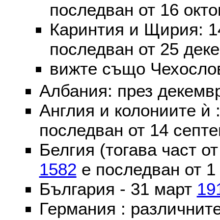
последван от 16 окт
Каринтия и Щирия: 
последван от 25 дек
вижте също Чехослов
Албания: през декем
Англия и колониите ѝ 
последван от 14 септе
Белгия (тогава част о
1582
е последван от 1
България - 31 март
19
Германия : различнит