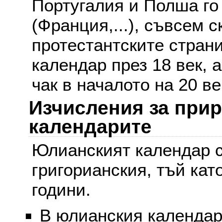
Португалия и Полша го
(Франция,...), съвсем с
протестантските стран
календар през 18 век, 
чак в началото на 20 ве
Изчисления за при
календарите
Юлианският календар с
григорианския, тъй кат
години.
В юлианския календар 