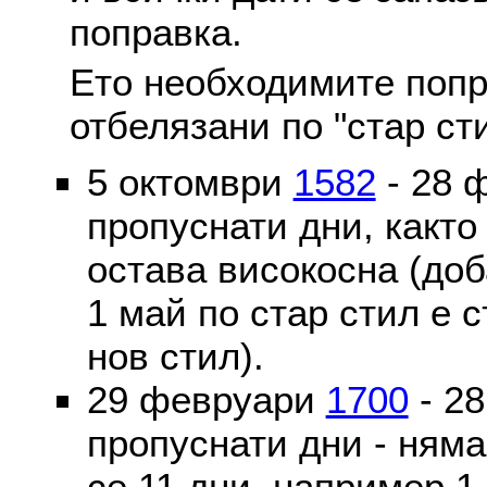
поправка.
Ето необходимите попр
отбелязани по "стар ст
5 октомври
1582
- 28 
пропуснати дни, както
остава високосна (доб
1 май по стар стил е 
нов стил).
29 февруари
1700
- 2
пропуснати дни - ням
се 11 дни, например 1