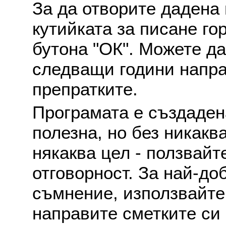
За да отворите дадена 
кутийката за писане го
бутона "ОК". Можете д
следващи години напра
препратките.
Програмата е създаден
полезна, но без никакв
някаква цел - ползвайт
отговорност. За най-до
съмнение, използвайте 
направите сметките си