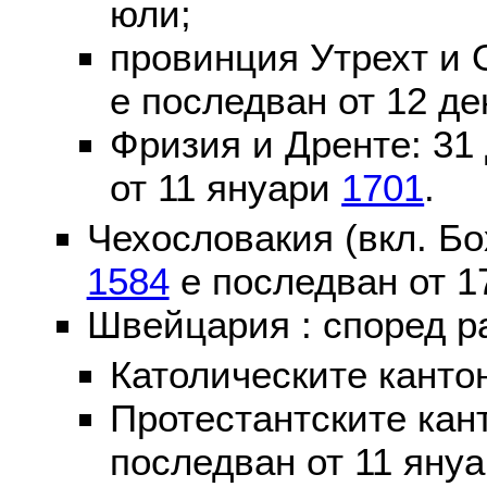
юли;
провинция Утрехт и 
е последван от 12 де
Фризия и Дренте: 31
от 11 януари
1701
.
Чехословакия (вкл. Бо
1584
е последван от 1
Швейцария : според р
Католическите канто
Протестантските кан
последван от 11 яну