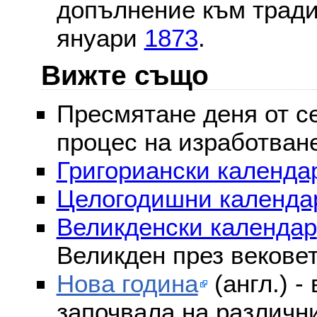
допълнение към тради
януари
1873
.
Вижте също
Пресмятане деня от се
процес на изработван
Григориански календар
Целогодишни календа
Великденски календар
Великден през векове
Нова година
(англ.) -
започвала на различни