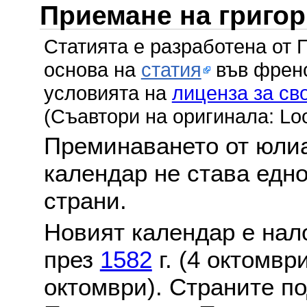
Приемане на григо
Статията е разработена от 
основа на
статия
във френс
условията на
лиценза за св
(Съавтори на оригинала: Lo
Преминаването от юлиа
календар не става едн
страни.
Новият календар е нало
през
1582
г. (4 октомвр
октомври). Страните по