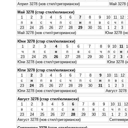
Април 3278 (нов стил/григориански)
Май 3278 (
Май 3278 (стар стил/юлиански)
1
2
3
4
5
6
7
8
9
10
11
12
п
в
с
ч
п
с
н
п
в
с
ч
п
23
24
25
26
27
28
29
30
31
1
2
3
Май 3278 (нов стил/григориански)
Юни 3278 (но
Юни 3278 (стар стил/юлиански)
1
2
3
4
5
6
7
8
9
10
11
1
ч
п
с
н
п
в
с
ч
п
с
н
23
24
25
26
27
28
29
30
1
2
3
Юни 3278 (нов стил/григориански)
Юли 3278 (н
Юли 3278 (стар стил/юлиански)
1
2
3
4
5
6
7
8
9
10
11
12
с
н
п
в
с
ч
п
с
н
п
в
с
23
24
25
26
27
28
29
30
31
1
2
3
Юли 3278 (нов стил/григориански)
Август 3278 
Август 3278 (стар стил/юлиански)
1
2
3
4
5
6
7
8
9
10
11
12
в
с
ч
п
с
н
п
в
с
ч
п
с
23
24
25
26
27
28
29
30
31
1
2
3
Август 3278 (нов стил/григориански)
Септември 
Септември 3278 (стар стил/юлиански)