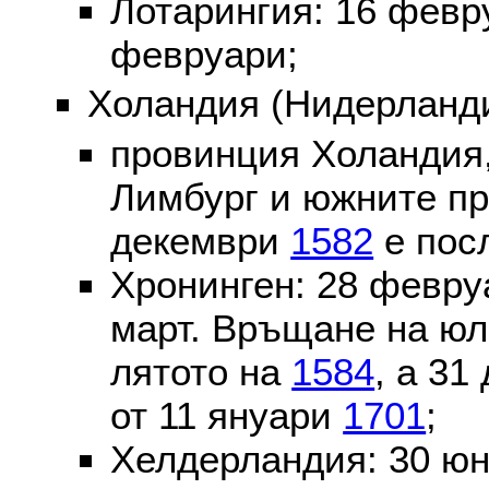
Лотарингия: 16 фев
февруари;
Холандия (Нидерланди
провинция Холандия,
Лимбург и южните пр
декември
1582
е пос
Хронинген: 28 февр
март. Връщане на юл
лятото на
1584
, а 31
от 11 януари
1701
;
Хелдерландия: 30 ю