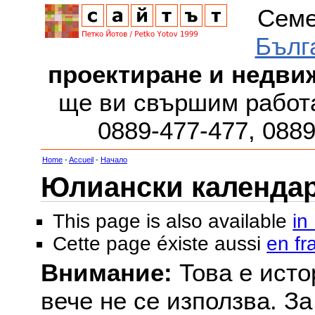
Семе
Бълг
проектиране и недви
ще ви свършим работа
0889-477-477, 088
Home
-
Accueil
-
Начало
Юлиански календар з
This page is also available
in
Cette page éxiste aussi
en fr
Внимание:
Това е исто
вече не се използва. З