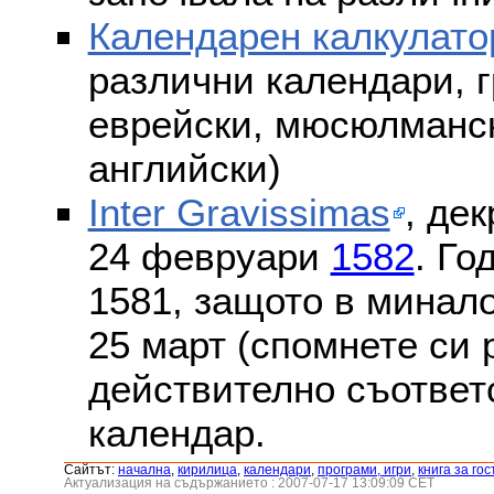
Календарен калкулато
различни календари, г
еврейски, мюсюлмански
английски)
Inter Gravissimas
, дек
24 февруари
1582
. Го
1581, защото в минало
25 март (спомнете си
действително съответс
календар.
Сайтът:
началнa
,
кирилица
,
календари
,
програми, игри
,
книга за гос
Актуализация на съдържанието : 2007-07-17 13:09:09 CET