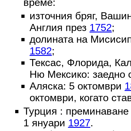
време:
източния бряг, Вашин
Англия през
1752
;
долината на Мисисип
1582
;
Тексас, Флорида, Ка
Ню Мексико: заедно 
Аляска: 5 октомври
1
октомври, когато ста
Турция : преминаване
1 януари
1927
.