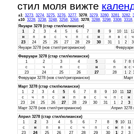
стил моля вижте
календ
±1
:
3273
,
3274
,
3275
,
3276
,
3277
,
3278
,
3279
,
3280
,
3281
,
3282
,
±10
:
3228
,
3238
,
3248
,
3258
,
3268
,
3278
,
3288
,
3298
,
3308
,
3318
Януари 3278 (стар стил/юлиански)
1
2
3
4
5
6
7
8
9
10
11
1
н
п
в
с
ч
п
с
н
п
в
с
ч
23
24
25
26
27
28
29
30
31
1
2
3
Януари 3278 (нов стил/григориански)
Февруари 
Февруари 3278 (стар стил/юлиански)
1
2
3
4
5
6
7
8
с
ч
п
с
н
п
в
с
23
24
25
26
27
28
1
2
Февруари 3278 (нов стил/григориански)
Март 
Март 3278 (стар стил/юлиански)
1
2
3
4
5
6
7
8
9
10
11
12
с
ч
п
с
н
п
в
с
ч
п
с
н
23
24
25
26
27
28
29
30
31
1
2
3
Март 3278 (нов стил/григориански)
Април 3278 
Април 3278 (стар стил/юлиански)
1
2
3
4
5
6
7
8
9
10
11
с
н
п
в
с
ч
п
с
н
п
в
23
24
25
26
27
28
29
30
1
2
3