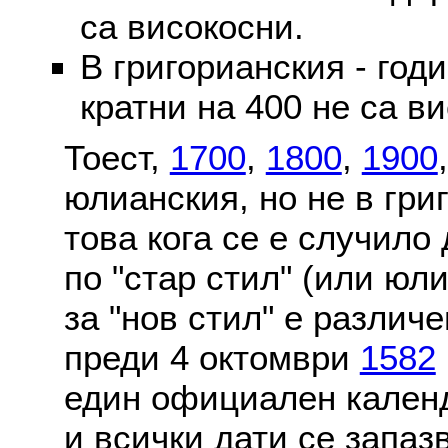
са високосни.
В григорианския - годи
кратни на 400 не са в
Тоест,
1700
,
1800
,
1900
юлианския, но не в гри
това кога се е случило
по "стар стил" (или юл
за "нов стил" е различ
преди 4 октомври
1582
един официален календ
и всички дати се запаз