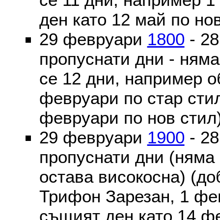
ден като 12 май по но
29 февруари
1800
- 2
пропуснати дни - ням
се 12 дни, например о
февруари по стар стил
февруари по нов стил
29 февруари
1900
- 2
пропуснати дни (няма
остава високосна) (до
Трифон Зарезан, 1 фе
същият ден като 14 ф