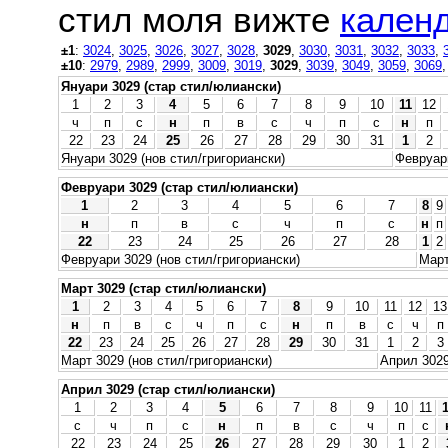
стил моля вижте
календ
±1
:
3024
,
3025
,
3026
,
3027
,
3028
,
3029
,
3030
,
3031
,
3032
,
3033
,
±10
:
2979
,
2989
,
2999
,
3009
,
3019
,
3029
,
3039
,
3049
,
3059
,
3069
Януари 3029 (стар стил/юлиански)
1
2
3
4
5
6
7
8
9
10
11
12
ч
п
с
н
п
в
с
ч
п
с
н
п
22
23
24
25
26
27
28
29
30
31
1
2
Януари 3029 (нов стил/григориански)
Февруари
Февруари 3029 (стар стил/юлиански)
1
2
3
4
5
6
7
8
9
н
п
в
с
ч
п
с
н
п
22
23
24
25
26
27
28
1
2
Февруари 3029 (нов стил/григориански)
Март
Март 3029 (стар стил/юлиански)
1
2
3
4
5
6
7
8
9
10
11
12
13
н
п
в
с
ч
п
с
н
п
в
с
ч
п
22
23
24
25
26
27
28
29
30
31
1
2
3
Март 3029 (нов стил/григориански)
Април 3029
Април 3029 (стар стил/юлиански)
1
2
3
4
5
6
7
8
9
10
11
с
ч
п
с
н
п
в
с
ч
п
с
22
23
24
25
26
27
28
29
30
1
2