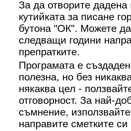
За да отворите дадена 
кутийката за писане го
бутона "ОК". Можете д
следващи години напра
препратките.
Програмата е създаден
полезна, но без никакв
някаква цел - ползвайт
отговорност. За най-до
съмнение, използвайте 
направите сметките си