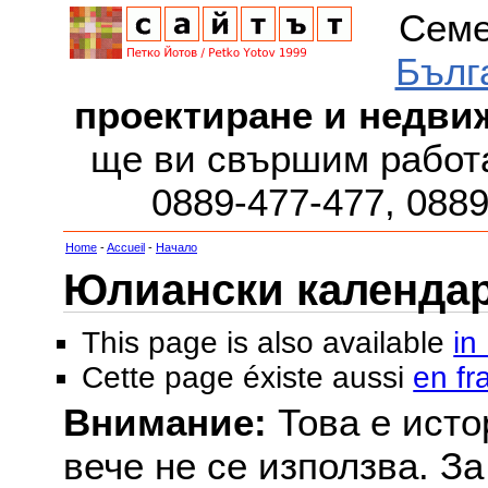
Семе
Бълг
проектиране и недви
ще ви свършим работа
0889-477-477, 088
Home
-
Accueil
-
Начало
Юлиански календар з
This page is also available
in
Cette page éxiste aussi
en fr
Внимание:
Това е исто
вече не се използва. З