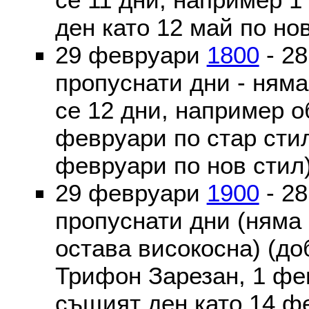
ден като 12 май по но
29 февруари
1800
- 2
пропуснати дни - ням
се 12 дни, например о
февруари по стар стил
февруари по нов стил
29 февруари
1900
- 2
пропуснати дни (няма
остава високосна) (до
Трифон Зарезан, 1 фе
същият ден като 14 ф