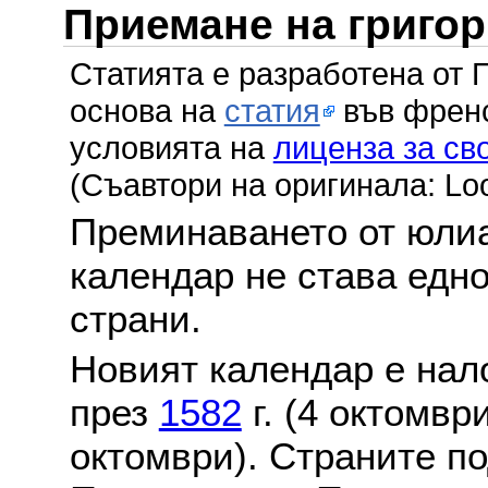
Приемане на григо
Статията е разработена от 
основа на
статия
във френс
условията на
лиценза за св
(Съавтори на оригинала: Lo
Преминаването от юлиа
календар не става едн
страни.
Новият календар е нало
през
1582
г. (4 октомвр
октомври). Страните по