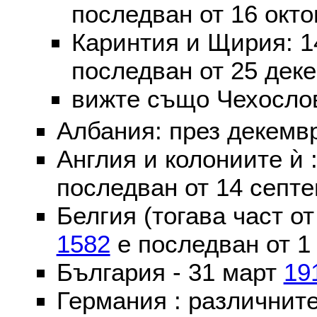
последван от 16 окт
Каринтия и Щирия: 
последван от 25 дек
вижте също Чехослов
Албания: през декем
Англия и колониите ѝ 
последван от 14 септе
Белгия (тогава част о
1582
е последван от 1
България - 31 март
19
Германия : различнит