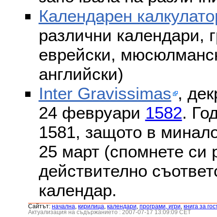
Календарен калкулато
различни календари, г
еврейски, мюсюлмански
английски)
Inter Gravissimas
, дек
24 февруари
1582
. Го
1581, защото в минало
25 март (спомнете си
действително съответс
календар.
Сайтът:
началнa
,
кирилица
,
календари
,
програми, игри
,
книга за гос
Актуализация на съдържанието : 2007-07-17 13:09:09 CET