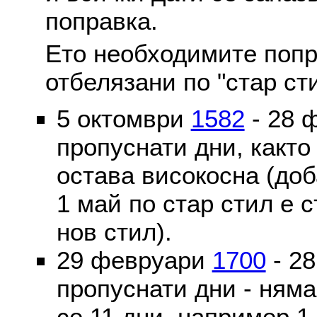
поправка.
Ето необходимите попр
отбелязани по "стар ст
5 октомври
1582
- 28 
пропуснати дни, както
остава високосна (доб
1 май по стар стил е 
нов стил).
29 февруари
1700
- 2
пропуснати дни - ням
се 11 дни, например 1