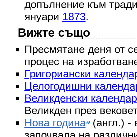
допълнение към тради
януари
1873
.
Вижте също
Пресмятане деня от се
процес на изработван
Григориански календар
Целогодишни календа
Великденски календар
Великден през векове
Нова година
(англ.) -
започвала на различни