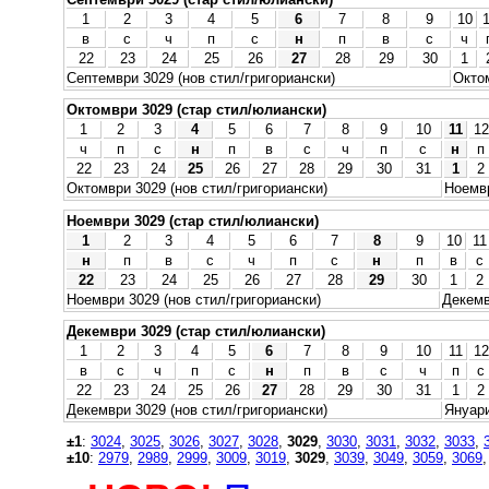
1
2
3
4
5
6
7
8
9
10
в
с
ч
п
с
н
п
в
с
ч
22
23
24
25
26
27
28
29
30
1
Септември 3029 (нов стил/григориански)
Октом
Октомври 3029 (стар стил/юлиански)
1
2
3
4
5
6
7
8
9
10
11
12
ч
п
с
н
п
в
с
ч
п
с
н
п
22
23
24
25
26
27
28
29
30
31
1
2
Октомври 3029 (нов стил/григориански)
Ноемвр
Ноември 3029 (стар стил/юлиански)
1
2
3
4
5
6
7
8
9
10
11
н
п
в
с
ч
п
с
н
п
в
с
22
23
24
25
26
27
28
29
30
1
2
Ноември 3029 (нов стил/григориански)
Декемв
Декември 3029 (стар стил/юлиански)
1
2
3
4
5
6
7
8
9
10
11
12
в
с
ч
п
с
н
п
в
с
ч
п
с
22
23
24
25
26
27
28
29
30
31
1
2
Декември 3029 (нов стил/григориански)
Януари
±1
:
3024
,
3025
,
3026
,
3027
,
3028
,
3029
,
3030
,
3031
,
3032
,
3033
,
±10
:
2979
,
2989
,
2999
,
3009
,
3019
,
3029
,
3039
,
3049
,
3059
,
3069