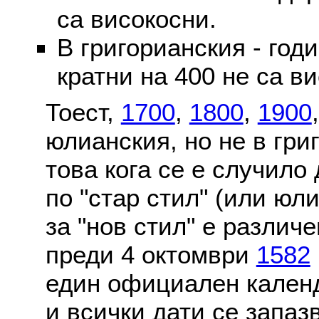
са високосни.
В григорианския - годи
кратни на 400 не са в
Тоест,
1700
,
1800
,
1900
юлианския, но не в гри
това кога се е случило
по "стар стил" (или юл
за "нов стил" е различ
преди 4 октомври
1582
един официален календ
и всички дати се запаз