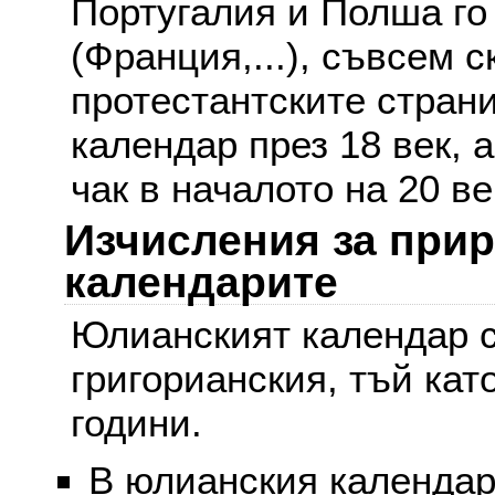
Португалия и Полша го
(Франция,...), съвсем с
протестантските стран
календар през 18 век, 
чак в началото на 20 ве
Изчисления за при
календарите
Юлианският календар с
григорианския, тъй кат
години.
В юлианския календар 