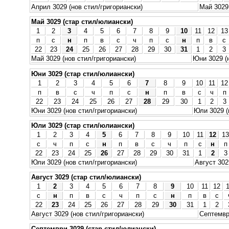
Април 3029 (нов стил/григориански)
Май 3029 
Май 3029 (стар стил/юлиански)
1
2
3
4
5
6
7
8
9
10
11
12
13
п
с
н
п
в
с
ч
п
с
н
п
в
с
22
23
24
25
26
27
28
29
30
31
1
2
3
Май 3029 (нов стил/григориански)
Юни 3029 (
Юни 3029 (стар стил/юлиански)
1
2
3
4
5
6
7
8
9
10
11
12
п
в
с
ч
п
с
н
п
в
с
ч
п
22
23
24
25
26
27
28
29
30
1
2
3
Юни 3029 (нов стил/григориански)
Юли 3029 (
Юли 3029 (стар стил/юлиански)
1
2
3
4
5
6
7
8
9
10
11
12
13
с
ч
п
с
н
п
в
с
ч
п
с
н
п
22
23
24
25
26
27
28
29
30
31
1
2
3
Юли 3029 (нов стил/григориански)
Август 302
Август 3029 (стар стил/юлиански)
1
2
3
4
5
6
7
8
9
10
11
12
с
н
п
в
с
ч
п
с
н
п
в
с
22
23
24
25
26
27
28
29
30
31
1
2
Август 3029 (нов стил/григориански)
Септемвр
Септември 3029 (стар стил/юлиански)