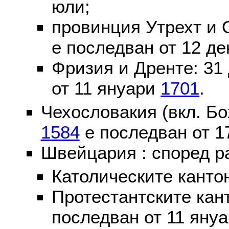
юли;
провинция Утрехт и 
е последван от 12 де
Фризия и Дренте: 31
от 11 януари
1701
.
Чехословакия (вкл. Бо
1584
е последван от 1
Швейцария : според р
Католическите канто
Протестантските кан
последван от 11 яну