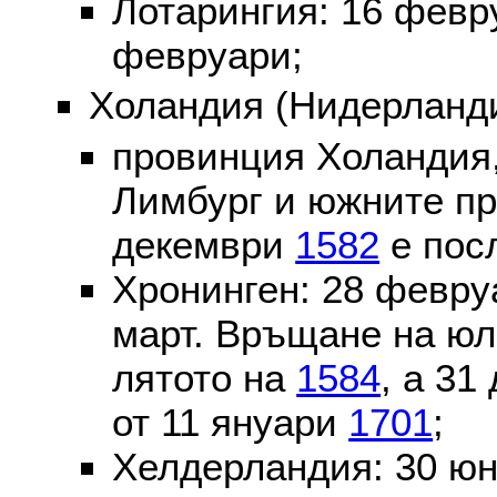
Лотарингия: 16 фев
февруари;
Холандия (Нидерланди
провинция Холандия,
Лимбург и южните пр
декември
1582
е пос
Хронинген: 28 февр
март. Връщане на юл
лятото на
1584
, а 31
от 11 януари
1701
;
Хелдерландия: 30 ю