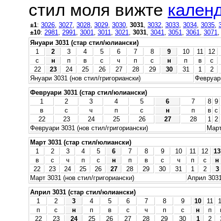
стил моля вижте
календ
±1
:
3026
,
3027
,
3028
,
3029
,
3030
,
3031
,
3032
,
3033
,
3034
,
3035
,
±10
:
2981
,
2991
,
3001
,
3011
,
3021
,
3031
,
3041
,
3051
,
3061
,
3071
Януари 3031 (стар стил/юлиански)
1
2
3
4
5
6
7
8
9
10
11
12
с
н
п
в
с
ч
п
с
н
п
в
с
22
23
24
25
26
27
28
29
30
31
1
2
Януари 3031 (нов стил/григориански)
Февруари
Февруари 3031 (стар стил/юлиански)
1
2
3
4
5
6
7
8
9
в
с
ч
п
с
н
п
в
с
22
23
24
25
26
27
28
1
2
Февруари 3031 (нов стил/григориански)
Март
Март 3031 (стар стил/юлиански)
1
2
3
4
5
6
7
8
9
10
11
12
13
в
с
ч
п
с
н
п
в
с
ч
п
с
н
22
23
24
25
26
27
28
29
30
31
1
2
3
Март 3031 (нов стил/григориански)
Април 3031
Април 3031 (стар стил/юлиански)
1
2
3
4
5
6
7
8
9
10
11
п
с
н
п
в
с
ч
п
с
н
п
22
23
24
25
26
27
28
29
30
1
2