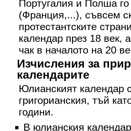
Португалия и Полша го
(Франция,...), съвсем с
протестантските стран
календар през 18 век, 
чак в началото на 20 ве
Изчисления за при
календарите
Юлианският календар с
григорианския, тъй кат
години.
В юлианския календар 