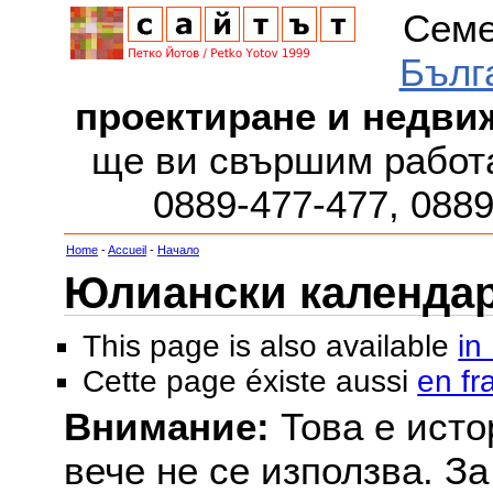
Семе
Бълг
проектиране и недви
ще ви свършим работа
0889-477-477, 088
Home
-
Accueil
-
Начало
Юлиански календар з
This page is also available
in
Cette page éxiste aussi
en fr
Внимание:
Това е исто
вече не се използва. З