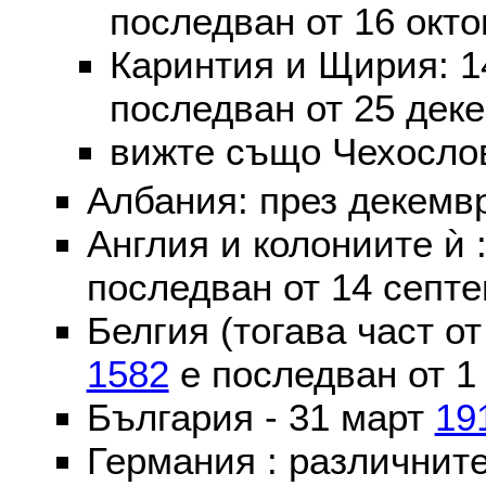
последван от 16 окт
Каринтия и Щирия: 
последван от 25 дек
вижте също Чехослов
Албания: през декем
Англия и колониите ѝ 
последван от 14 септе
Белгия (тогава част о
1582
е последван от 1
България - 31 март
19
Германия : различнит