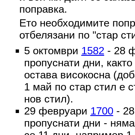
поправка.
Ето необходимите попр
отбелязани по "стар ст
5 октомври
1582
- 28 
пропуснати дни, както
остава високосна (доб
1 май по стар стил е 
нов стил).
29 февруари
1700
- 2
пропуснати дни - ням
се 11 дни, например 1