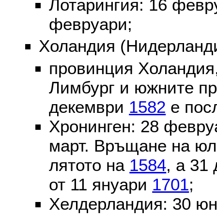
Лотарингия: 16 фев
февруари;
Холандия (Нидерланди
провинция Холандия,
Лимбург и южните пр
декември
1582
е пос
Хронинген: 28 февр
март. Връщане на юл
лятото на
1584
, а 31
от 11 януари
1701
;
Хелдерландия: 30 ю