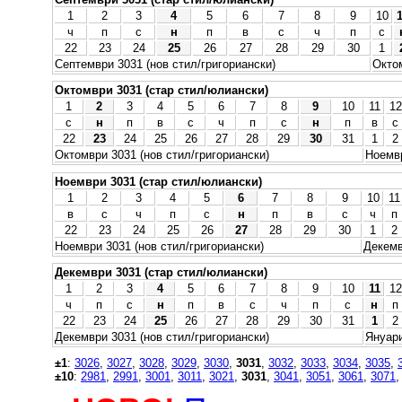
1
2
3
4
5
6
7
8
9
10
ч
п
с
н
п
в
с
ч
п
с
22
23
24
25
26
27
28
29
30
1
Септември 3031 (нов стил/григориански)
Октом
Октомври 3031 (стар стил/юлиански)
1
2
3
4
5
6
7
8
9
10
11
12
с
н
п
в
с
ч
п
с
н
п
в
с
22
23
24
25
26
27
28
29
30
31
1
2
Октомври 3031 (нов стил/григориански)
Ноемвр
Ноември 3031 (стар стил/юлиански)
1
2
3
4
5
6
7
8
9
10
11
в
с
ч
п
с
н
п
в
с
ч
п
22
23
24
25
26
27
28
29
30
1
2
Ноември 3031 (нов стил/григориански)
Декемв
Декември 3031 (стар стил/юлиански)
1
2
3
4
5
6
7
8
9
10
11
12
ч
п
с
н
п
в
с
ч
п
с
н
п
22
23
24
25
26
27
28
29
30
31
1
2
Декември 3031 (нов стил/григориански)
Януари
±1
:
3026
,
3027
,
3028
,
3029
,
3030
,
3031
,
3032
,
3033
,
3034
,
3035
,
±10
:
2981
,
2991
,
3001
,
3011
,
3021
,
3031
,
3041
,
3051
,
3061
,
3071