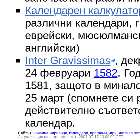
Календарен калкулато
различни календари, г
еврейски, мюсюлмански
английски)
Inter Gravissimas
, дек
24 февруари
1582
. Го
1581, защото в минало
25 март (спомнете си
действително съответс
календар.
Сайтът:
началнa
,
кирилица
,
календари
,
програми, игри
,
книга за гос
Актуализация на съдържанието : 2007-07-17 13:09:09 CET