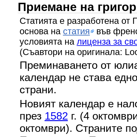
Приемане на григо
Статията е разработена от 
основа на
статия
във френс
условията на
лиценза за св
(Съавтори на оригинала: Lo
Преминаването от юлиа
календар не става едн
страни.
Новият календар е нало
през
1582
г. (4 октомвр
октомври). Страните по