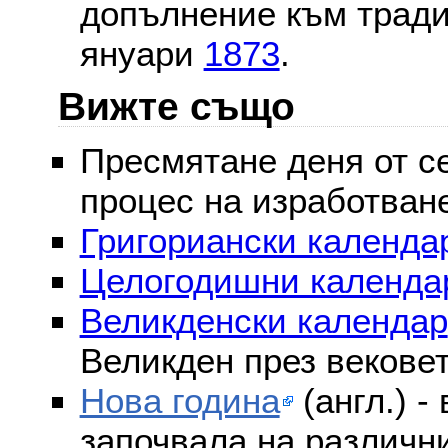
допълнение към тради
януари
1873
.
Вижте също
Пресмятане деня от се
процес на изработван
Григориански календар
Целогодишни календа
Великденски календар
Великден през векове
Нова година
(англ.) -
започвала на различни