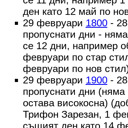
ден като 12 май по но
29 февруари
1800
- 2
пропуснати дни - ням
се 12 дни, например о
февруари по стар стил
февруари по нов стил
29 февруари
1900
- 2
пропуснати дни (няма
остава високосна) (до
Трифон Зарезан, 1 фе
същият ден като 14 ф