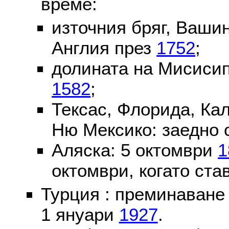
време:
източния бряг, Вашин
Англия през
1752
;
долината на Мисисип
1582
;
Тексас, Флорида, Ка
Ню Мексико: заедно 
Аляска: 5 октомври
1
октомври, когато ста
Турция : преминаване
1 януари
1927
.