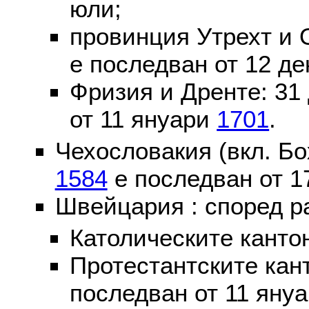
юли;
провинция Утрехт и 
е последван от 12 де
Фризия и Дренте: 31
от 11 януари
1701
.
Чехословакия (вкл. Бо
1584
е последван от 1
Швейцария : според р
Католическите канто
Протестантските кан
последван от 11 яну