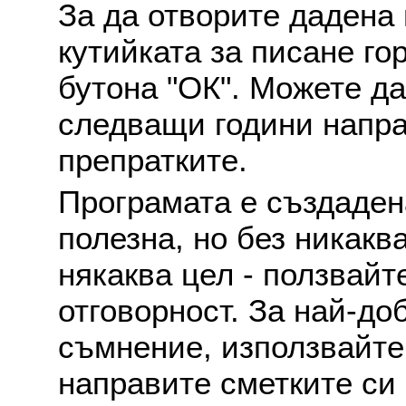
За да отворите дадена 
кутийката за писане го
бутона "ОК". Можете д
следващи години напра
препратките.
Програмата е създаден
полезна, но без никакв
някаква цел - ползвайт
отговорност. За най-до
съмнение, използвайте 
направите сметките си