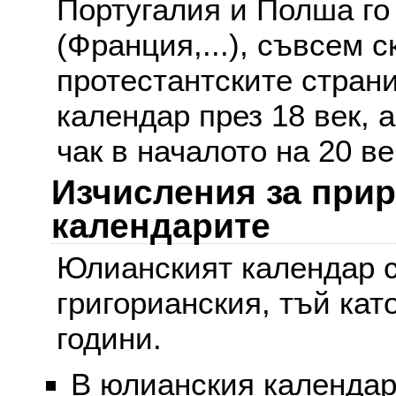
Португалия и Полша го
(Франция,...), съвсем с
протестантските стран
календар през 18 век, 
чак в началото на 20 ве
Изчисления за при
календарите
Юлианският календар с
григорианския, тъй кат
години.
В юлианския календар 