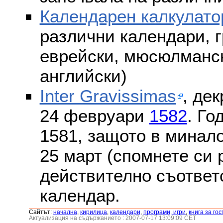
Календарен калкулато
различни календари, г
еврейски, мюсюлмански
английски)
Inter Gravissimas
, дек
24 февруари
1582
. Го
1581, защото в минало
25 март (спомнете си
действително съответс
календар.
Сайтът:
началнa
,
кирилица
,
календари
,
програми, игри
,
книга за гос
Актуализация на съдържанието : 2007-07-17 13:09:09 CET