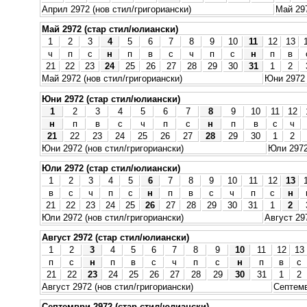
Април 2972 (нов стил/григориански)
Май 297
Май 2972 (стар стил/юлиански)
1
2
3
4
5
6
7
8
9
10
11
12
13
ч
п
с
н
п
в
с
ч
п
с
н
п
в
21
22
23
24
25
26
27
28
29
30
31
1
2
Май 2972 (нов стил/григориански)
Юни 2972 
Юни 2972 (стар стил/юлиански)
1
2
3
4
5
6
7
8
9
10
11
12
н
п
в
с
ч
п
с
н
п
в
с
ч
21
22
23
24
25
26
27
28
29
30
1
2
Юни 2972 (нов стил/григориански)
Юли 2972
Юли 2972 (стар стил/юлиански)
1
2
3
4
5
6
7
8
9
10
11
12
13
в
с
ч
п
с
н
п
в
с
ч
п
с
н
21
22
23
24
25
26
27
28
29
30
31
1
2
Юли 2972 (нов стил/григориански)
Август 29
Август 2972 (стар стил/юлиански)
1
2
3
4
5
6
7
8
9
10
11
12
13
п
с
н
п
в
с
ч
п
с
н
п
в
с
21
22
23
24
25
26
27
28
29
30
31
1
2
Август 2972 (нов стил/григориански)
Септемв
Септември 2972 (стар стил/юлиански)