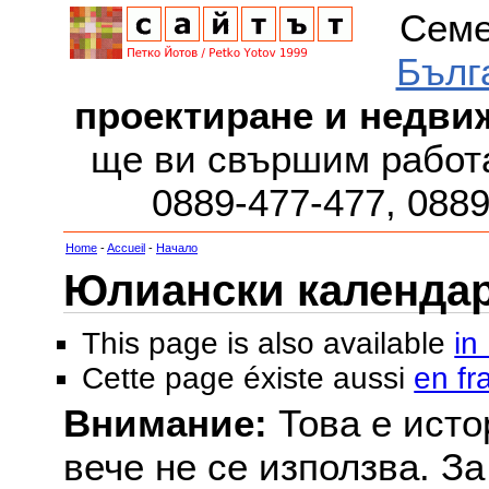
Семе
Бълг
проектиране и недви
ще ви свършим работа
0889-477-477, 088
Home
-
Accueil
-
Начало
Юлиански календар з
This page is also available
in
Cette page éxiste aussi
en fr
Внимание:
Това е исто
вече не се използва. З