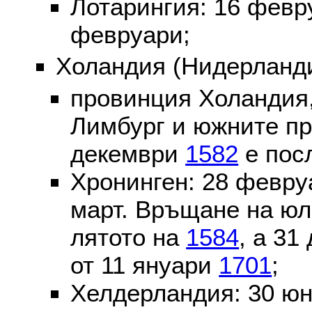
Лотарингия: 16 фев
февруари;
Холандия (Нидерланди
провинция Холандия,
Лимбург и южните пр
декември
1582
е пос
Хронинген: 28 февр
март. Връщане на юл
лятото на
1584
, а 31
от 11 януари
1701
;
Хелдерландия: 30 ю