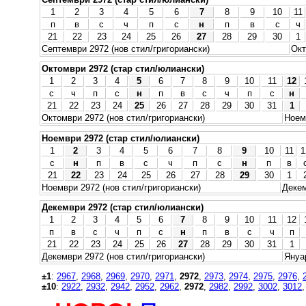
1
2
3
4
5
6
7
8
9
10
11
п
в
с
ч
п
с
н
п
в
с
ч
21
22
23
24
25
26
27
28
29
30
1
Септември 2972 (нов стил/григориански)
Окт
Октомври 2972 (стар стил/юлиански)
1
2
3
4
5
6
7
8
9
10
11
12
с
ч
п
с
н
п
в
с
ч
п
с
н
21
22
23
24
25
26
27
28
29
30
31
1
Октомври 2972 (нов стил/григориански)
Ноем
Ноември 2972 (стар стил/юлиански)
1
2
3
4
5
6
7
8
9
10
11
1
с
н
п
в
с
ч
п
с
н
п
в
21
22
23
24
25
26
27
28
29
30
1
Ноември 2972 (нов стил/григориански)
Декем
Декември 2972 (стар стил/юлиански)
1
2
3
4
5
6
7
8
9
10
11
12
п
в
с
ч
п
с
н
п
в
с
ч
п
21
22
23
24
25
26
27
28
29
30
31
1
Декември 2972 (нов стил/григориански)
Януар
±1
:
2967
,
2968
,
2969
,
2970
,
2971
,
2972
,
2973
,
2974
,
2975
,
2976
,
±10
:
2922
,
2932
,
2942
,
2952
,
2962
,
2972
,
2982
,
2992
,
3002
,
3012