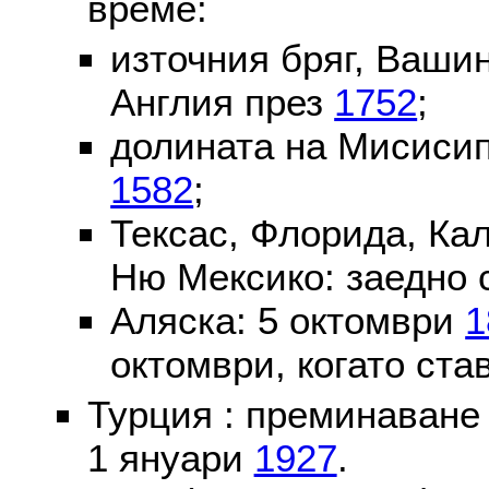
време:
източния бряг, Вашин
Англия през
1752
;
долината на Мисисип
1582
;
Тексас, Флорида, Ка
Ню Мексико: заедно 
Аляска: 5 октомври
1
октомври, когато ста
Турция : преминаване
1 януари
1927
.