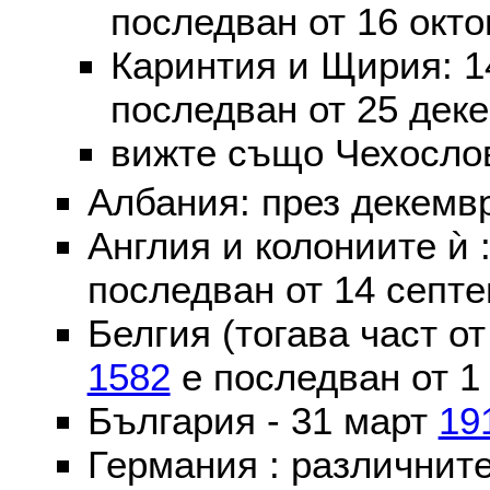
последван от 16 окт
Каринтия и Щирия: 
последван от 25 дек
вижте също Чехослов
Албания: през декем
Англия и колониите ѝ 
последван от 14 септе
Белгия (тогава част о
1582
е последван от 1
България - 31 март
19
Германия : различнит