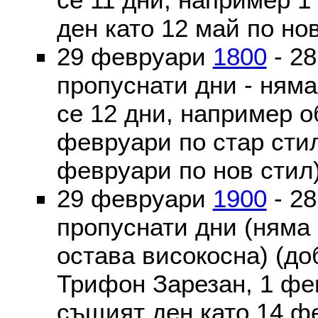
ден като 12 май по но
29 февруари
1800
- 2
пропуснати дни - ням
се 12 дни, например о
февруари по стар стил
февруари по нов стил
29 февруари
1900
- 2
пропуснати дни (няма
остава високосна) (до
Трифон Зарезан, 1 фе
същият ден като 14 ф