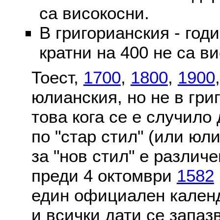
са високосни.
В григорианския - годи
кратни на 400 не са в
Тоест,
1700
,
1800
,
1900
юлианския, но не в гри
това кога се е случило
по "стар стил" (или юл
за "нов стил" е различ
преди 4 октомври
1582
един официален календ
и всички дати се запаз