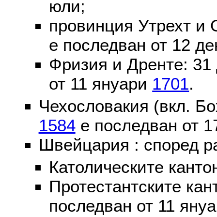
юли;
провинция Утрехт и 
е последван от 12 де
Фризия и Дренте: 31
от 11 януари
1701
.
Чехословакия (вкл. Бо
1584
е последван от 1
Швейцария : според р
Католическите канто
Протестантските кан
последван от 11 яну