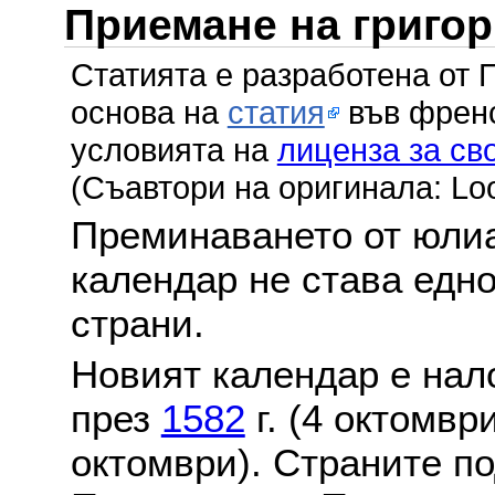
Приемане на григо
Статията е разработена от 
основа на
статия
във френс
условията на
лиценза за св
(Съавтори на оригинала: Lo
Преминаването от юлиа
календар не става едн
страни.
Новият календар е нало
през
1582
г. (4 октомвр
октомври). Страните по