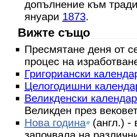
допълнение към тради
януари
1873
.
Вижте също
Пресмятане деня от се
процес на изработван
Григориански календар
Целогодишни календа
Великденски календар
Великден през векове
Нова година
(англ.) -
започвала на различни