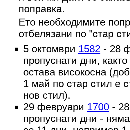
поправка.
Ето необходимите попр
отбелязани по "стар ст
5 октомври
1582
- 28 
пропуснати дни, както
остава високосна (доб
1 май по стар стил е 
нов стил).
29 февруари
1700
- 2
пропуснати дни - ням
се 11 дни, например 1