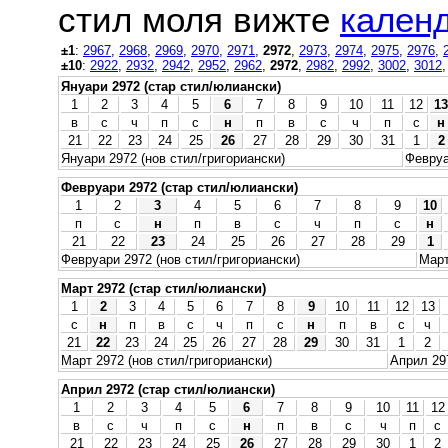
стил моля вижте
календ
±1
:
2967
,
2968
,
2969
,
2970
,
2971
,
2972
,
2973
,
2974
,
2975
,
2976
,
±10
:
2922
,
2932
,
2942
,
2952
,
2962
,
2972
,
2982
,
2992
,
3002
,
3012
Януари 2972 (стар стил/юлиански)
1
2
3
4
5
6
7
8
9
10
11
12
13
в
с
ч
п
с
н
п
в
с
ч
п
с
н
21
22
23
24
25
26
27
28
29
30
31
1
2
Януари 2972 (нов стил/григориански)
Февруа
Февруари 2972 (стар стил/юлиански)
1
2
3
4
5
6
7
8
9
10
п
с
н
п
в
с
ч
п
с
н
21
22
23
24
25
26
27
28
29
1
Февруари 2972 (нов стил/григориански)
Март
Март 2972 (стар стил/юлиански)
1
2
3
4
5
6
7
8
9
10
11
12
13
с
н
п
в
с
ч
п
с
н
п
в
с
ч
21
22
23
24
25
26
27
28
29
30
31
1
2
Март 2972 (нов стил/григориански)
Април 297
Април 2972 (стар стил/юлиански)
1
2
3
4
5
6
7
8
9
10
11
12
в
с
ч
п
с
н
п
в
с
ч
п
с
21
22
23
24
25
26
27
28
29
30
1
2