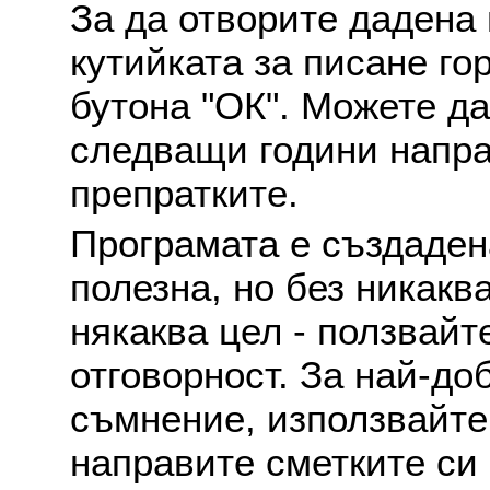
За да отворите дадена 
кутийката за писане го
бутона "ОК". Можете д
следващи години напра
препратките.
Програмата е създаден
полезна, но без никакв
някаква цел - ползвайт
отговорност. За най-до
съмнение, използвайте 
направите сметките си