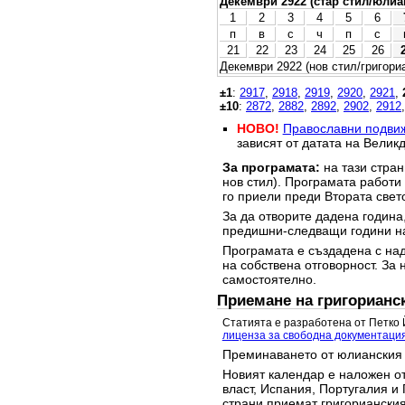
Декември 2922 (стар стил/юлиа
1
2
3
4
5
6
п
в
с
ч
п
с
21
22
23
24
25
26
Декември 2922 (нов стил/григори
±1
:
2917
,
2918
,
2919
,
2920
,
2921
,
±10
:
2872
,
2882
,
2892
,
2902
,
2912
НОВО!
Православни подви
зависят от датата на Великд
За програмата:
на тази стран
нов стил). Програмата работи
го приели преди Втората свет
За да отворите дадена година,
предишни-следващи години на
Програмата е създадена с над
на собствена отговорност. За 
самостоятелно.
Приемане на григорианс
Статията е разработена от Петко 
лиценза за свободна документаци
Преминаването от юлианския 
Новият календар е наложен от
власт, Испания, Португалия и 
страни приемат григорианския 