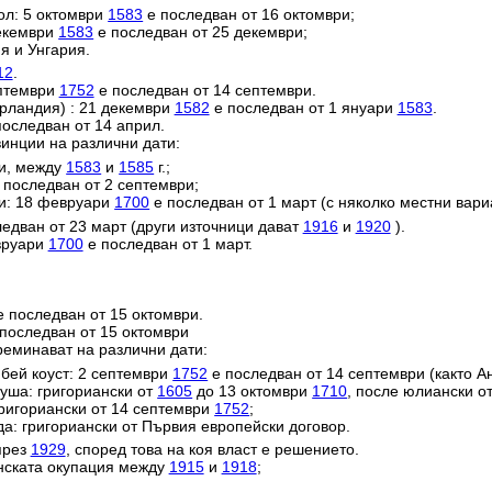
ол: 5 октомври
1583
е последван от 16 октомври;
декември
1583
е последван от 25 декември;
я и Унгария.
12
.
ептември
1752
е последван от 14 септември.
ерландия) : 21 декември
1582
е последван от 1 януари
1583
.
оследван от 14 април.
инции на различни дати:
ии, между
1583
и
1585
г.;
 последван от 2 септември;
и: 18 февруари
1700
е последван от 1 март (с няколко местни вари
едван от 23 март (други източници дават
1916
и
1920
).
евруари
1700
е последван от 1 март.
 последван от 15 октомври.
последван от 15 октомври
реминават на различни дати:
ей коуст: 2 септември
1752
е последван от 14 септември (както Ан
уша: григориански от
1605
до 13 октомври
1710
, после юлиански о
григориански от 14 септември
1752
;
да: григориански от Първия европейски договор.
през
1929
, според това на коя власт е решението.
анската окупация между
1915
и
1918
;