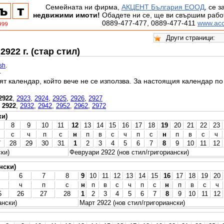
Семейната ни фирма,
АКЦЕНТ България ЕООД
, се 
недвижими имоти!
Обадете ни се, ще ви свършим работ
0889-477-477, 0889-477-411
www.acc
922 г. (стар стил)
ish
.
.
ят календар, който вече не се използва. За настоящия календар п
2922
,
2923
,
2924
,
2925
,
2926
,
2927
,
2922
,
2932
,
2942
,
2952
,
2962
,
2972
ки)
8
9
10
11
12
13
14
15
16
17
18
19
20
21
22
23
с
ч
п
с
н
п
в
с
ч
п
с
н
п
в
с
ч
7
28
29
30
31
1
2
3
4
5
6
7
8
9
10
11
12
ки)
Февруари 2922 (нов стил/григориански)
нски)
6
7
8
9
10
11
12
13
14
15
16
17
18
19
20
ч
п
с
н
п
в
с
ч
п
с
н
п
в
с
ч
5
26
27
28
1
2
3
4
5
6
7
8
9
10
11
12
ански)
Март 2922 (нов стил/григориански)