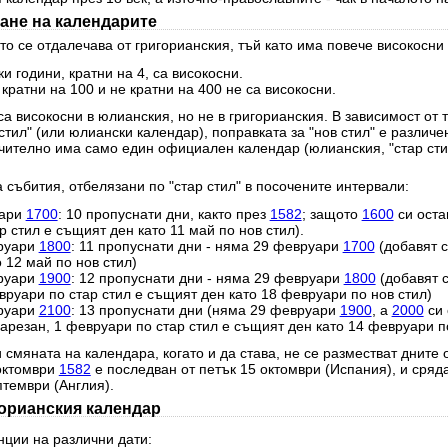
ане на календарите
о се отдалечава от григорианския, тъй като има повече високосни 
и години, кратни на 4, са високосни.
 кратни на 100 и не кратни на 400 не са високосни.
а високосни в юлианския, но не в григорианския. В зависимост от 
стил" (или юлиански календар), поправката за "нов стил" е различе
чително има само един официален календар (юлианския, "стар стил
 събития, отбелязани по "стар стил" в посочените интервали:
уари
1700
: 10 пропуснати дни, както през
1582
; защото
1600
си оста
 стил е същият ден като 11 май по нов стил).
руари
1800
: 11 пропуснати дни - няма 29 февруари
1700
(добавят с
 12 май по нов стил)
руари
1900
: 12 пропуснати дни - няма 29 февруари
1800
(добавят 
вруари по стар стил е същият ден като 18 февруари по нов стил)
руари
2100
: 13 пропуснати дни (няма 29 февруари
1900
, а
2000
си 
резан, 1 февруари по стар стил е същият ден като 14 февруари по
 смяната на календара, когато и да става, не се разместват дните 
 октомври
1582
е последван от петък 15 октомври (Испания), и сряд
птември (Англия).
горианския календар
нции на различни дати: