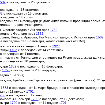
582
е последван от 25 декември.
последван от 15 октомври.
82
е последван от 15 октомври.
оследван от 14 април.
следван от 14 февруари (В далечните източни провинции промяна
минават по различно време:
н, Орегон: заедно с Англия през
1752
;
заедно с Франция през
1582
;
орния, Невада, Аризона, Ню Мексико: заедно с Испания през
1582
;
е последван от 18 октомври, когато става част от САЩ.
юсюлманския календар: 1 януари
1927
.
тември
1752
е последван от 14 септември.
е последван от 1 ноември.
ия; частта от Финландия в границите на Русия продължава да изп
е последван от 20 декември;
вруари
1682
е последван от 16 февруари;
ри
1760
е последван от 28 февруари;
аедно с Белгия)
ландия, Брабант, Лимбург и южните провинции (днес Белгия): 21 
и
1583
е последван от 11 март. Връщане на юлианския календар пр
ван от 11 януари
1701
;
700
е последван от 12 юли;
райсел: 30 ноември
1700
е последван от 12 декември;
кември
1700
е последван от 11 януари
1701
.