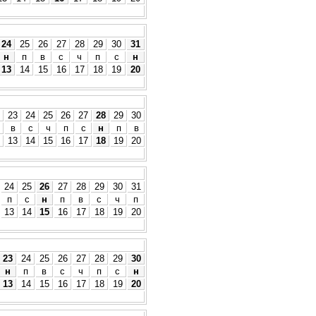
24
25
26
27
28
29
30
31
н
п
в
с
ч
п
с
н
13
14
15
16
17
18
19
20
23
24
25
26
27
28
29
30
в
с
ч
п
с
н
п
в
13
14
15
16
17
18
19
20
24
25
26
27
28
29
30
31
п
с
н
п
в
с
ч
п
13
14
15
16
17
18
19
20
23
24
25
26
27
28
29
30
н
п
в
с
ч
п
с
н
13
14
15
16
17
18
19
20