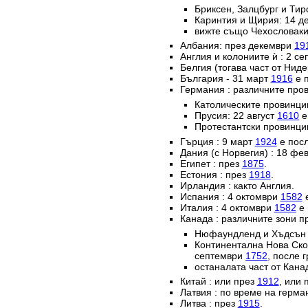
Бриксен, Залцбург и Тир
Каринтия и Щирия: 14 
вижте също Чехословаки
Албания: през декември
19
Англия и колониите ѝ : 2 с
Белгия (тогава част от Нид
България - 31 март
1916
е п
Германия : различните пров
Католическите провинц
Прусия: 22 август
1610
е
Протестантски провинци
Гърция : 9 март
1924
е посл
Дания (с Норвегия) : 18 ф
Египет : през
1875
.
Естония : през
1918
.
Ирландия : както Англия.
Испания : 4 октомври
1582
е
Италия : 4 октомври
1582
е 
Канада : различните зони п
Нюфаундленд и Хъдсън б
Континентална Нова Ско
септември
1752
, после 
останалата част от Кана
Китай : или през
1912
, или 
Латвия : по време на герм
Литва : през
1915
.