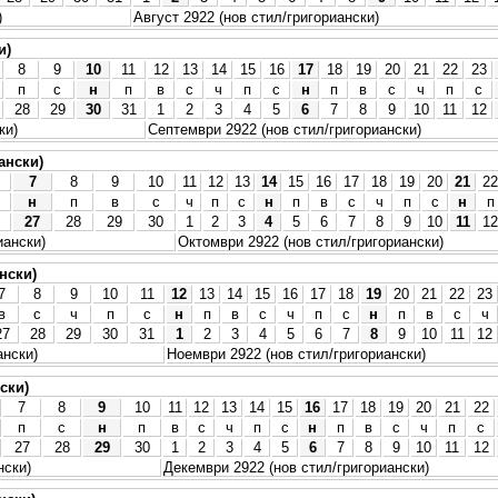
)
Август 2922 (нов стил/григориански)
и)
8
9
10
11
12
13
14
15
16
17
18
19
20
21
22
23
п
с
н
п
в
с
ч
п
с
н
п
в
с
ч
п
с
28
29
30
31
1
2
3
4
5
6
7
8
9
10
11
12
ки)
Септември 2922 (нов стил/григориански)
ански)
7
8
9
10
11
12
13
14
15
16
17
18
19
20
21
22
н
п
в
с
ч
п
с
н
п
в
с
ч
п
с
н
п
27
28
29
30
1
2
3
4
5
6
7
8
9
10
11
12
иански)
Октомври 2922 (нов стил/григориански)
нски)
7
8
9
10
11
12
13
14
15
16
17
18
19
20
21
22
23
в
с
ч
п
с
н
п
в
с
ч
п
с
н
п
в
с
ч
27
28
29
30
31
1
2
3
4
5
6
7
8
9
10
11
12
ански)
Ноември 2922 (нов стил/григориански)
ски)
7
8
9
10
11
12
13
14
15
16
17
18
19
20
21
22
п
с
н
п
в
с
ч
п
с
н
п
в
с
ч
п
с
27
28
29
30
1
2
3
4
5
6
7
8
9
10
11
12
нски)
Декември 2922 (нов стил/григориански)