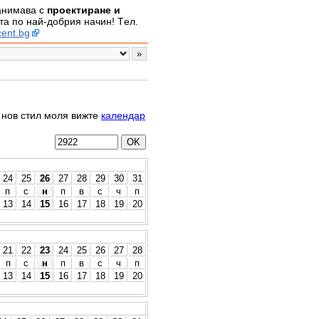
занимава с
проектиране и
а по най-добрия начин! Tел.
ent.bg
о нов стил моля вижте
календар
24
25
26
27
28
29
30
31
п
с
н
п
в
с
ч
п
13
14
15
16
17
18
19
20
21
22
23
24
25
26
27
28
п
с
н
п
в
с
ч
п
13
14
15
16
17
18
19
20