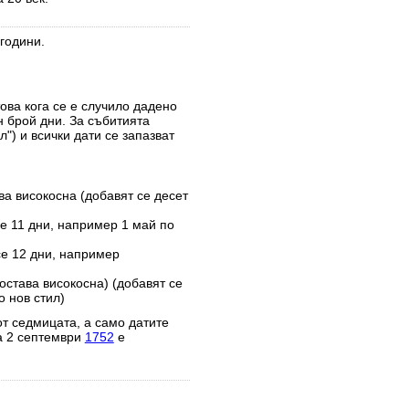
години.
това кога се е случило дадено
н брой дни. За събитията
") и всички дати се запазват
ва високосна (добавят се десет
е 11 дни, например 1 май по
се 12 дни, например
остава високосна) (добавят се
 нов стил)
от седмицата, а само датите
а 2 септември
1752
е