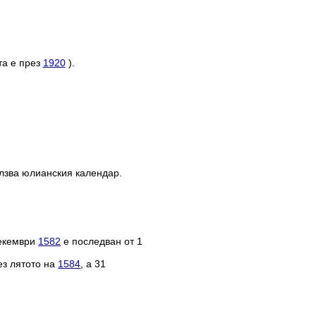
та е през
1920
).
олзва юлианския календар.
декември
1582
е последван от 1
ез лятото на
1584
, а 31