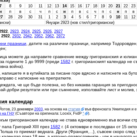
нски)
7
8
9
10
11
12
13
14
15
16
17
18
19
20
21
22
23
н
п
в
с
ч
п
с
н
п
в
с
ч
п
с
н
п
в
27
28
29
30
31
1
2
3
4
5
6
7
8
9
10
11
12
ански)
Януари 2923 (нов стил/григориански)
2922
,
2923
,
2924
,
2925
,
2926
,
2927
,
2922
,
2932
,
2942
,
2952
,
2962
,
2972
жни празници
, датите на различни празници, например Тодоровден
ен;
ица можете да направите сравнение между григорианския и юлианс
 за годините 1 до 9999 (преди
1582
г. григорианският календар не с
овна война).
 напишете я в кутийката за писане горе вдясно и натиснете на бут
право с натискане на препратките.
еждата, че ще бъде полезна, но без никаква гаранция за пригодност
най-добри резултати или при съмнение, използвайте лист и молив, 
кия календар
Йотов, 23 декември
2003
, на основа на
статия
във френската Уикипедия и е
я на ГНУ
(Съавтори на оригинала: Looxix, FvdP
*
).
към григорианския календар не става едновременно във всички ст
 папа Григорий XIII през
1582
г. (4 октомври е последван от 15 окт
Полша го приемат веднага. Други (Франция,...), съвсем скоро след 
календар през 18 век, а източно-православните - чак в началото на