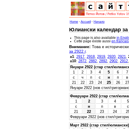
Home
-
Accueil
-
Начало
Юлиански календар за 2
This page is also available
in Engl
Cette page éxiste aussi
en français
Внимание:
Това е исторически
за 2922 г
.
±1
:
2917
,
2918
,
2919
,
2920
,
2921
,
±10
:
2872
,
2882
,
2892
,
2902
,
2912
Януари 2922 (стар стил/юлианс
1
2
3
4
5
6
7
с
ч
п
с
н
п
в
21
22
23
24
25
26
2
Януари 2922 (нов стил/григорианс
Февруари 2922 (стар стил/юлиа
1
2
3
4
5
с
н
п
в
с
21
22
23
24
2
Февруари 2922 (нов стил/григори
Март 2922 (стар стил/юлиански)