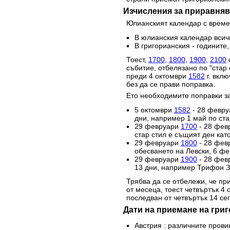
Изчисления за приравняв
Юлианският календар с времет
В юлианския календар всичк
В григорианския - годините,
Тоест,
1700
,
1800
,
1900
,
2100
с
събитие, отбелязано по "стар 
преди 4 октомври
1582
г. вклю
без да се прави поправка.
Ето необходимите поправки за
5 октомври
1582
- 28 февр
дни, например 1 май по стар
29 февруари
1700
- 28 фев
стар стил е същият ден като
29 февруари
1800
- 28 фев
обесването на Левски, 6 фе
29 февруари
1900
- 28 фев
13 дни, например Трифон За
Трябва да се отбележи, че при
от месеца, тоест четвъртък 4
последван от четвъртък 14 се
Дати на приемане на гри
Австрия : различните прови