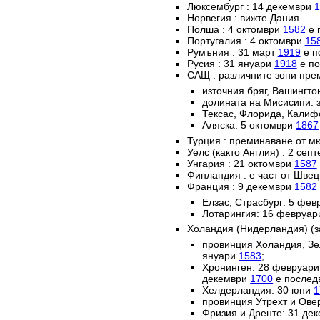
Люксембург : 14 декември
1
Норвегия : вижте Дания.
Полша : 4 октомври
1582
е 
Португалия : 4 октомври
15
Румъния : 31 март
1919
е п
Русия : 31 януари
1918
е по
САЩ : различните зони пре
източния бряг, Вашингто
долината на Мисисипи: 
Тексас, Флорида, Калиф
Аляска: 5 октомври
1867
Турция : преминаване от м
Уелс (както Англия) : 2 сеп
Унгария : 21 октомври
1587
Финландия : е част от Швец
Франция : 9 декември
1582
Елзас, Страсбург: 5 фе
Лотарингия: 16 февруа
Холандия (Нидерландия) (з
провинция Холандия, Зе
януари
1583
;
Хронинген: 28 февруар
декември
1700
е послед
Хелдерландия: 30 юни
1
провинция Утрехт и Ове
Фризия и Дренте: 31 де