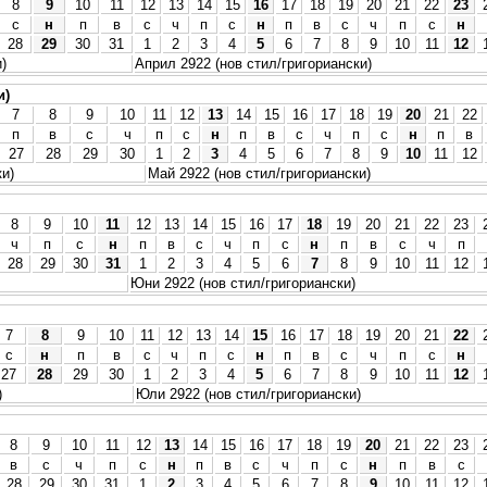
8
9
10
11
12
13
14
15
16
17
18
19
20
21
22
23
с
н
п
в
с
ч
п
с
н
п
в
с
ч
п
с
н
28
29
30
31
1
2
3
4
5
6
7
8
9
10
11
12
)
Април 2922 (нов стил/григориански)
и)
7
8
9
10
11
12
13
14
15
16
17
18
19
20
21
22
п
в
с
ч
п
с
н
п
в
с
ч
п
с
н
п
в
27
28
29
30
1
2
3
4
5
6
7
8
9
10
11
12
ки)
Май 2922 (нов стил/григориански)
8
9
10
11
12
13
14
15
16
17
18
19
20
21
22
23
ч
п
с
н
п
в
с
ч
п
с
н
п
в
с
ч
п
28
29
30
31
1
2
3
4
5
6
7
8
9
10
11
12
Юни 2922 (нов стил/григориански)
7
8
9
10
11
12
13
14
15
16
17
18
19
20
21
22
с
н
п
в
с
ч
п
с
н
п
в
с
ч
п
с
н
27
28
29
30
1
2
3
4
5
6
7
8
9
10
11
12
)
Юли 2922 (нов стил/григориански)
8
9
10
11
12
13
14
15
16
17
18
19
20
21
22
23
в
с
ч
п
с
н
п
в
с
ч
п
с
н
п
в
с
28
29
30
31
1
2
3
4
5
6
7
8
9
10
11
12