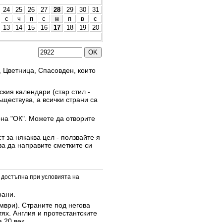
24
25
26
27
28
29
30
31
с
ч
п
с
н
п
в
с
13
14
15
16
17
18
19
20
, Цветница, Спасовден, които
кия календари (стар стил -
ъществува, а всички страни са
она "ОК". Можете да отворите
 за някаква цел - ползвайте я
за да направите сметките си
 достъпна при условията на
рани.
омври). Страните под негова
тях. Англия и протестантските
 20 век.