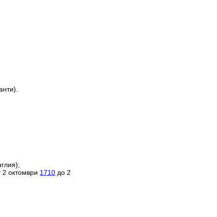
анти).
глия);
т 2 октомври
1710
до 2