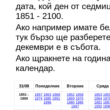
дата, кой ден от седми
1851 - 2100.
Ако например имате б
тук бързо ще разберете
декември е в събота.
Ако щракнете на годин
календар.
31/08
Понеделник
Вторник
Сряда
1851 -
1857
1863
1868
1852
1858
1853
185
1900
1874
1885
1891
1869
1875
1864
187
1896
1880
1886
1881
188
1897
1892
189