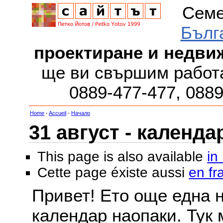
Семе
Бълг
проектиране и недви
ще ви свършим работа
0889-477-477, 088
Home
-
Accueil
-
Начало
31 август - календа
This page is also available
in
Cette page éxiste aussi
en fr
Привет! Ето още една 
календар наопаки. Тук 