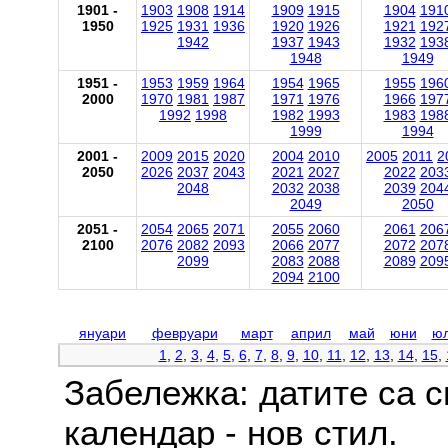
1901 -
1903
1908
1914
1909
1915
1904
191
1950
1925
1931
1936
1920
1926
1921
192
1942
1937
1943
1932
193
1948
1949
1951 -
1953
1959
1964
1954
1965
1955
196
2000
1970
1981
1987
1971
1976
1966
197
1992
1998
1982
1993
1983
198
1999
1994
2001 -
2009
2015
2020
2004
2010
2005
2011
2
2050
2026
2037
2043
2021
2027
2022
203
2048
2032
2038
2039
204
2049
2050
2051 -
2054
2065
2071
2055
2060
2061
206
2100
2076
2082
2093
2066
2077
2072
207
2099
2083
2088
2089
209
2094
2100
януари
февруари
март
април
май
юни
ю
1
,
2
,
3
,
4
,
5
,
6
,
7
,
8
,
9
,
10
,
11
,
12
,
13
,
14
,
15
,
Забележка: датите са 
календар - нов стил.