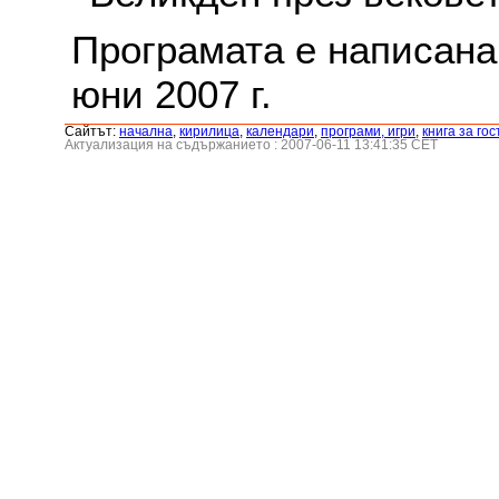
Програмата е написана 
юни 2007 г.
Сайтът:
началнa
,
кирилица
,
календари
,
програми, игри
,
книга за гос
Актуализация на съдържанието : 2007-06-11 13:41:35 CET