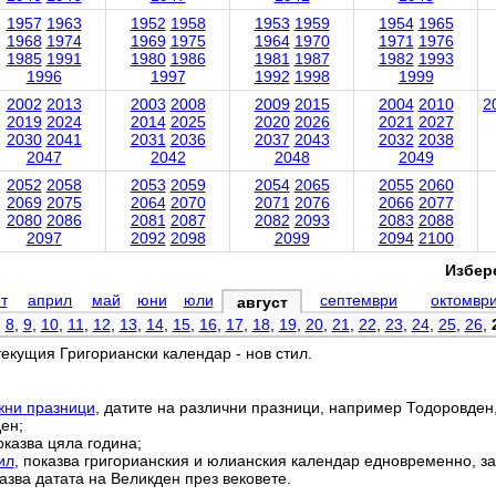
1957
1963
1952
1958
1953
1959
1954
1965
1968
1974
1969
1975
1964
1970
1971
1976
1985
1991
1980
1986
1981
1987
1982
1993
1996
1997
1992
1998
1999
2002
2013
2003
2008
2009
2015
2004
2010
2
2019
2024
2014
2025
2020
2026
2021
2027
2030
2041
2031
2036
2037
2043
2032
2038
2047
2042
2048
2049
2052
2058
2053
2059
2054
2065
2055
2060
2069
2075
2064
2070
2071
2076
2066
2077
2080
2086
2081
2087
2082
2093
2083
2088
2097
2092
2098
2099
2094
2100
Избере
т
април
май
юни
юли
септември
октомвр
август
,
8
,
9
,
10
,
11
,
12
,
13
,
14
,
15
,
16
,
17
,
18
,
19
,
20
,
21
,
22
,
23
,
24
,
25
,
26
,
текущия Григориански календар - нов стил.
жни празници
, датите на различни празници, например Тодоровден
ен;
оказва цяла година;
ил
, показва григорианския и юлианския календар едновременно, за
азва датата на Великден през вековете.