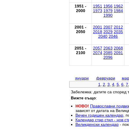
1951 -
1951
1956
1962
2000
1973
1979
1984
1990
2001 -
2001
2007
2012
2050
2018
2029
2035
2040
2046
2051 -
2057
2063
2068
2100
2074
2085
2091
2096
януари
февруари
мар
1
,
2
,
3
,
4
,
5
,
6
,
7
Забележка: датите са според 
Вижте също
:
НОВО!
Православни подви
зависят от датата на Великд
Вечен годишен календар
, п
Календар стар стил - нов ст
Великденски календар
- пок