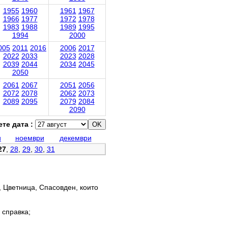
1955
1960
1961
1967
1966
1977
1972
1978
1983
1988
1989
1995
1994
2000
005
2011
2016
2006
2017
2022
2033
2023
2028
2039
2044
2034
2045
2050
2061
2067
2051
2056
2072
2078
2062
2073
2089
2095
2079
2084
2090
те дата :
и
ноември
декември
27
,
28
,
29
,
30
,
31
, Цветница, Спасовден, които
 справка;