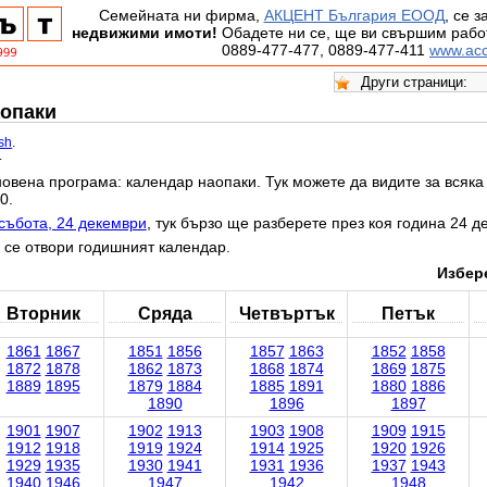
Семейната ни фирма,
АКЦЕНТ България ЕООД
, се 
недвижими имоти!
Обадете ни се, ще ви свършим работ
0889-477-477, 0889-477-411
www.acc
аопаки
ish
.
.
овена програма: календар наопаки. Тук можете да видите за всяка 
0.
събота, 24 декември
, тук бързо ще разберете през коя година 24 д
 се отвори годишният календар.
Избере
Вторник
Сряда
Четвъртък
Петък
1861
1867
1851
1856
1857
1863
1852
1858
1872
1878
1862
1873
1868
1874
1869
1875
1889
1895
1879
1884
1885
1891
1880
1886
1890
1896
1897
1901
1907
1902
1913
1903
1908
1909
1915
1912
1918
1919
1924
1914
1925
1920
1926
1929
1935
1930
1941
1931
1936
1937
1943
1940
1946
1947
1942
1948