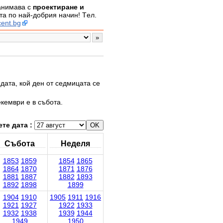
занимава с
проектиране и
а по най-добрия начин! Tел.
ent.bg
дата, кой ден от седмицата се
екември е в събота.
те дата :
Събота
Неделя
1853
1859
1854
1865
1864
1870
1871
1876
1881
1887
1882
1893
1892
1898
1899
1904
1910
1905
1911
1916
1921
1927
1922
1933
1932
1938
1939
1944
1949
1950