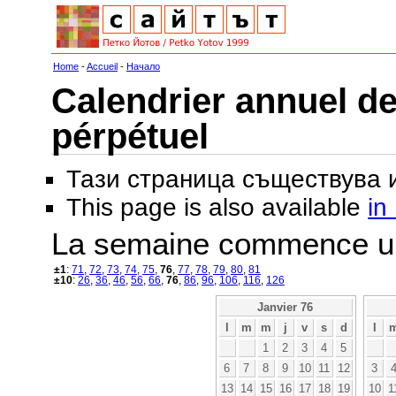
Home
-
Accueil
-
Начало
Calendrier annuel de
pérpétuel
Тази страница съществува
This page is also available
in
La semaine commence u
±1
:
71
,
72
,
73
,
74
,
75
,
76
,
77
,
78
,
79
,
80
,
81
±10
:
26
,
36
,
46
,
56
,
66
,
76
,
86
,
96
,
106
,
116
,
126
Janvier 76
l
m
m
j
v
s
d
l
1
2
3
4
5
6
7
8
9
10
11
12
3
13
14
15
16
17
18
19
10
1