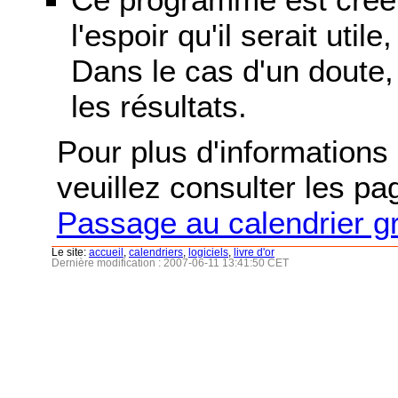
l'espoir qu'il serait uti
Dans le cas d'un doute, 
les résultats.
Pour plus d'informations s
veuillez consulter les p
Passage au calendrier g
Le site:
accueil
,
calendriers
,
logiciels
,
livre d'or
Dernière modification : 2007-06-11 13:41:50 CET