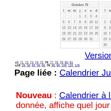
Octobre 76
l
m
m
j
v
s
d
l
1
2
3
4
5
6
7
8
9
10
11
2
12
13
14
15
16
17
18
9
1
19
20
21
22
23
24
25
16
1
26
27
28
29
30
31
23
2
30
Versio
±1
:
71
,
72
,
73
,
74
,
75
,
76
,
77
,
78
,
79
,
80
,
81
±10
:
26
,
36
,
46
,
56
,
66
,
76
,
86
,
96
,
106
,
116
,
126
Page liée :
Calendrier Ju
Nouveau
:
Calendrier à 
donnée, affiche quel jou