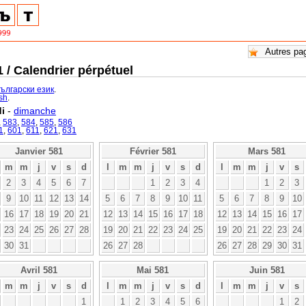
 / Calendrier pérpétuel
български език
.
ish
.
i
-
dimanche
,
583
,
584
,
585
,
586
1
,
601
,
611
,
621
,
631
Janvier 581
Février 581
Mars 581
m
m
j
v
s
d
l
m
m
j
v
s
d
l
m
m
j
v
s
2
3
4
5
6
7
1
2
3
4
1
2
3
9
10
11
12
13
14
5
6
7
8
9
10
11
5
6
7
8
9
10
16
17
18
19
20
21
12
13
14
15
16
17
18
12
13
14
15
16
17
23
24
25
26
27
28
19
20
21
22
23
24
25
19
20
21
22
23
24
30
31
26
27
28
26
27
28
29
30
31
Avril 581
Mai 581
Juin 581
m
m
j
v
s
d
l
m
m
j
v
s
d
l
m
m
j
v
s
1
1
2
3
4
5
6
1
2