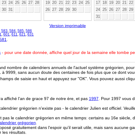
23
24
25
26
27
28
19
20
21
22
23
24
25
17
18
19
20
21
22
30
31
26
27
28
29
30
24
25
26
27
28
29
31
Version imprimable
,
583
,
584
,
585
,
586
1
,
601
,
611
,
621
,
631
 581
.
s
- pour une date donnée, affiche quel jour de la semaine elle tombe p
and nombre de calendriers annuels de l'actuel système grégorien, pour 
 à 9999, sans aucun doute des centaines de fois plus que ce dont vous
champs de saisie en haut et appuyez sur "OK". Vous pouvez aussi clique
ra affiché l'an de grace 97 de notre ère, et pas
1997
. Pour 1997 vous d
 calendrier grégorien n'existe pas - le calendrier Julien est officiel. Veui
t pas le calendrier grégorien en même temps: certains au 16e siècle, d
lendrier grégorien
.
osé gratuitement dans l'espoir qu'il serait utile, mais sans aucune ga
r les résultats.