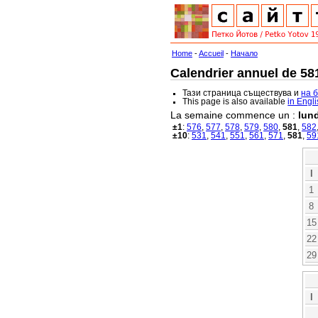
Home
-
Accueil
-
Начало
Calendrier annuel de 581
Тази страница съществува и
на 
This page is also available
in Engl
La semaine commence un :
lund
±1
:
576
,
577
,
578
,
579
,
580
,
581
,
582
±10
:
531
,
541
,
551
,
561
,
571
,
581
,
59
l
1
8
15
22
29
l