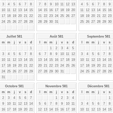
3
4
5
6
7
8
7
8
9
10
11
12
13
4
5
6
7
8
9
10
11
12
13
14
15
14
15
16
17
18
19
20
11
12
13
14
15
16
17
18
19
20
21
22
21
22
23
24
25
26
27
18
19
20
21
22
23
24
25
26
27
28
29
28
29
30
31
25
26
27
28
29
30
Juillet 581
Août 581
Septembre 581
m
m
j
v
s
d
l
m
m
j
v
s
d
l
m
m
j
v
s
1
1
2
3
4
5
1
3
4
5
6
7
8
6
7
8
9
10
11
12
3
4
5
6
7
8
10
11
12
13
14
15
13
14
15
16
17
18
19
10
11
12
13
14
15
17
18
19
20
21
22
20
21
22
23
24
25
26
17
18
19
20
21
22
24
25
26
27
28
29
27
28
29
30
31
24
25
26
27
28
29
31
Octobre 581
Novembre 581
Décembre 581
m
m
j
v
s
d
l
m
m
j
v
s
d
l
m
m
j
v
s
2
3
4
5
6
7
1
2
3
4
1
9
10
11
12
13
14
5
6
7
8
9
10
11
3
4
5
6
7
8
16
17
18
19
20
21
12
13
14
15
16
17
18
10
11
12
13
14
15