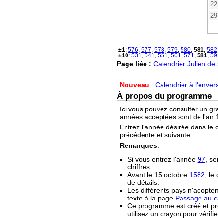
22
29
±1
:
576
,
577
,
578
,
579
,
580
,
581
,
582
±10
:
531
,
541
,
551
,
561
,
571
,
581
,
59
Page liée :
Calendrier Julien de
Nouveau
:
Calendrier à l'enver
À propos du programme
Ici vous pouvez consulter un gr
années acceptées sont de l'an 1
Entrez l'année désirée dans le 
précédente et suivante.
Remarques
:
Si vous entrez l'année
97
, se
chiffres.
Avant le 15 octobre
1582
, le
de détails.
Les différents pays n'adopten
texte à la page
Passage au ca
Ce programme est créé et prop
utilisez un crayon pour vérifie