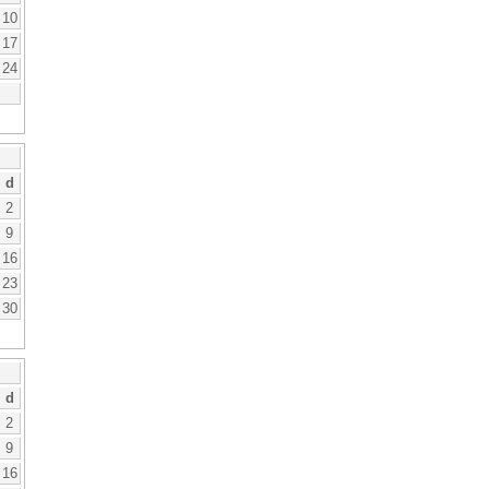
10
17
24
d
2
9
16
23
30
d
2
9
16