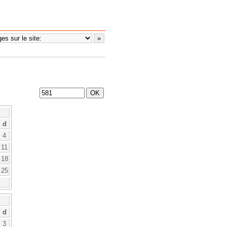
d
4
11
18
25
d
3