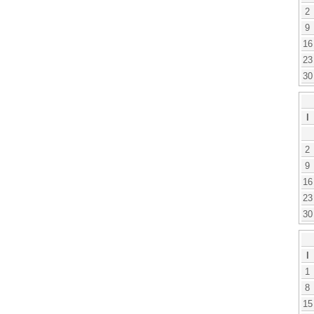
2
9
16
23
30
l
2
9
16
23
30
l
1
8
15