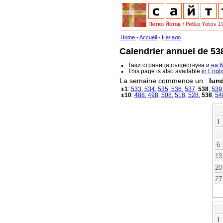
Home
-
Accueil
-
Начало
Calendrier annuel de 538
Тази страница съществува и
на 
This page is also available
in Engl
La semaine commence un :
lund
±1
:
533
,
534
,
535
,
536
,
537
,
538
,
539
±10
:
488
,
498
,
508
,
518
,
528
,
538
,
54
l
6
13
20
27
l