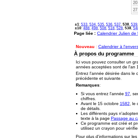
20
27
±1
:
533
,
534
,
535
,
536
,
537
,
538
,
539
±10
:
488
,
498
,
508
,
518
,
528
,
538
,
54
Page liée :
Calendrier Julien de
Nouveau
:
Calendrier à l'enver
À propos du programme
Ici vous pouvez consulter un gr
années acceptées sont de l'an 1
Entrez l'année désirée dans le 
précédente et suivante.
Remarques
:
Si vous entrez l'année
97
, se
chiffres.
Avant le 15 octobre
1582
, le
de détails.
Les différents pays n'adopten
texte à la page
Passage au ca
Ce programme est créé et prop
utilisez un crayon pour vérifie
Pour plus d'informations sur les 