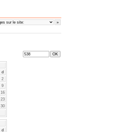
d
2
9
16
23
30
d