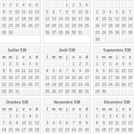
1
2
3
4
5
6
1
2
3
4
8
9
10
11
12
13
5
6
7
8
9
10
11
2
3
4
5
6
7
15
16
17
18
19
20
12
13
14
15
16
17
18
9
10
11
12
13
14
22
23
24
25
26
27
19
20
21
22
23
24
25
16
17
18
19
20
21
29
30
26
27
28
29
30
31
23
24
25
26
27
28
30
Juillet 538
Août 538
Septembre 538
m
m
j
v
s
d
l
m
m
j
v
s
d
l
m
m
j
v
s
1
2
3
4
5
6
1
2
3
1
2
3
4
5
6
8
9
10
11
12
13
4
5
6
7
8
9
10
8
9
10
11
12
13
15
16
17
18
19
20
11
12
13
14
15
16
17
15
16
17
18
19
20
22
23
24
25
26
27
18
19
20
21
22
23
24
22
23
24
25
26
27
29
30
31
25
26
27
28
29
30
31
29
30
Octobre 538
Novembre 538
Décembre 538
m
m
j
v
s
d
l
m
m
j
v
s
d
l
m
m
j
v
s
1
2
3
4
5
1
2
1
2
3
4
5
6
7
8
9
10
11
12
3
4
5
6
7
8
9
8
9
10
11
12
13
14
15
16
17
18
19
10
11
12
13
14
15
16
15
16
17
18
19
20