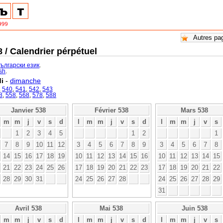
 / Calendrier pérpétuel
български език
.
ish
.
i
-
dimanche
,
540
,
541
,
542
,
543
8
,
558
,
568
,
578
,
588
Janvier 538
Février 538
Mars 538
m
m
j
v
s
d
l
m
m
j
v
s
d
l
m
m
j
v
s
1
2
3
4
5
1
2
1
7
8
9
10
11
12
3
4
5
6
7
8
9
3
4
5
6
7
8
14
15
16
17
18
19
10
11
12
13
14
15
16
10
11
12
13
14
15
21
22
23
24
25
26
17
18
19
20
21
22
23
17
18
19
20
21
22
28
29
30
31
24
25
26
27
28
24
25
26
27
28
29
31
Avril 538
Mai 538
Juin 538
m
m
j
v
s
d
l
m
m
j
v
s
d
l
m
m
j
v
s