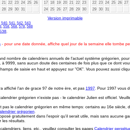
21
22
23
24
25
26
17
18
19
20
21
22
23
22
23
24
25
26
27
28
29
30
31
24
25
26
27
28
29
30
29
30
31
Version imprimable
,
540
,
541
,
542
,
543
8
,
558
,
568
,
578
,
588
 538
.
s
- pour une date donnée, affiche quel jour de la semaine elle tombe p
and nombre de calendriers annuels de l'actuel système grégorien, pour 
 à 9999, sans aucun doute des centaines de fois plus que ce dont vous
champs de saisie en haut et appuyez sur "OK". Vous pouvez aussi clique
ra affiché l'an de grace 97 de notre ère, et pas
1997
. Pour 1997 vous d
 calendrier grégorien n'existe pas - le calendrier Julien est officiel. Veui
t pas le calendrier grégorien en même temps: certains au 16e siècle, d
lendrier grégorien
.
osé gratuitement dans l'espoir qu'il serait utile, mais sans aucune ga
r les résultats.
calendriers, liens, etc., veuillez consulter les pages
Calendrier perpétu