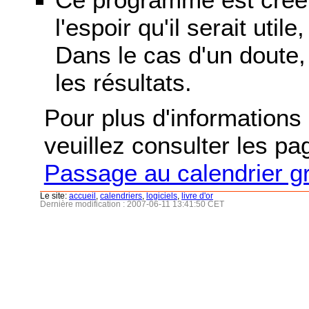
l'espoir qu'il serait uti
Dans le cas d'un doute, 
les résultats.
Pour plus d'informations s
veuillez consulter les p
Passage au calendrier g
Le site:
accueil
,
calendriers
,
logiciels
,
livre d'or
Dernière modification : 2007-06-11 13:41:50 CET