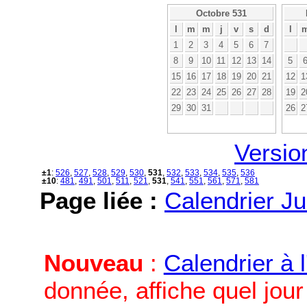
Octobre 531
l
m
m
j
v
s
d
l
1
2
3
4
5
6
7
8
9
10
11
12
13
14
5
15
16
17
18
19
20
21
12
1
22
23
24
25
26
27
28
19
2
29
30
31
26
2
Versio
±1
:
526
,
527
,
528
,
529
,
530
,
531
,
532
,
533
,
534
,
535
,
536
±10
:
481
,
491
,
501
,
511
,
521
,
531
,
541
,
551
,
561
,
571
,
581
Page liée :
Calendrier Ju
Nouveau
:
Calendrier à 
donnée, affiche quel jou