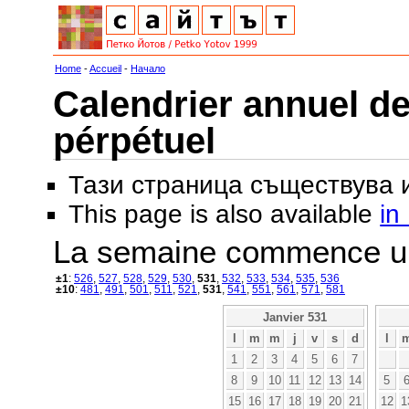
Home
-
Accueil
-
Начало
Calendrier annuel de
pérpétuel
Тази страница съществува
This page is also available
in
La semaine commence u
±1
:
526
,
527
,
528
,
529
,
530
,
531
,
532
,
533
,
534
,
535
,
536
±10
:
481
,
491
,
501
,
511
,
521
,
531
,
541
,
551
,
561
,
571
,
581
Janvier 531
l
m
m
j
v
s
d
l
1
2
3
4
5
6
7
8
9
10
11
12
13
14
5
15
16
17
18
19
20
21
12
1