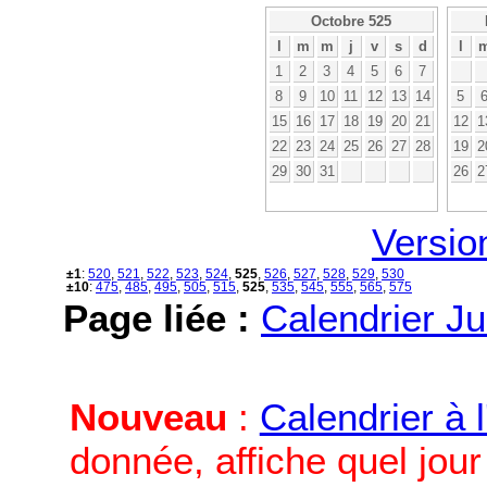
Octobre 525
l
m
m
j
v
s
d
l
1
2
3
4
5
6
7
8
9
10
11
12
13
14
5
15
16
17
18
19
20
21
12
1
22
23
24
25
26
27
28
19
2
29
30
31
26
2
Versio
±1
:
520
,
521
,
522
,
523
,
524
,
525
,
526
,
527
,
528
,
529
,
530
±10
:
475
,
485
,
495
,
505
,
515
,
525
,
535
,
545
,
555
,
565
,
575
Page liée :
Calendrier Ju
Nouveau
:
Calendrier à 
donnée, affiche quel jou