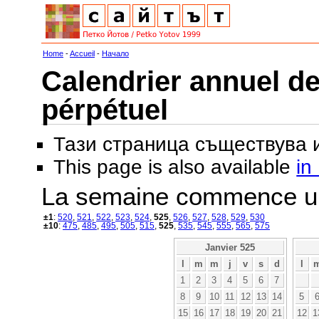
Home
-
Accueil
-
Начало
Calendrier annuel de
pérpétuel
Тази страница съществува
This page is also available
in
La semaine commence u
±1
:
520
,
521
,
522
,
523
,
524
,
525
,
526
,
527
,
528
,
529
,
530
±10
:
475
,
485
,
495
,
505
,
515
,
525
,
535
,
545
,
555
,
565
,
575
Janvier 525
l
m
m
j
v
s
d
l
1
2
3
4
5
6
7
8
9
10
11
12
13
14
5
15
16
17
18
19
20
21
12
1