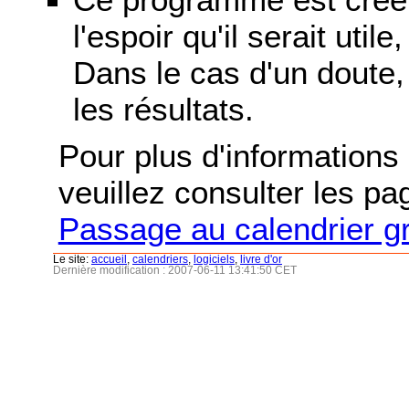
l'espoir qu'il serait uti
Dans le cas d'un doute, 
les résultats.
Pour plus d'informations s
veuillez consulter les p
Passage au calendrier g
Le site:
accueil
,
calendriers
,
logiciels
,
livre d'or
Dernière modification : 2007-06-11 13:41:50 CET