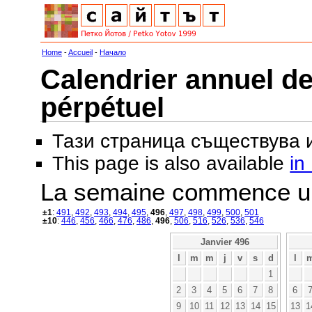
Home
-
Accueil
-
Начало
Calendrier annuel de
pérpétuel
Тази страница съществува
This page is also available
in
La semaine commence u
±1
:
491
,
492
,
493
,
494
,
495
,
496
,
497
,
498
,
499
,
500
,
501
±10
:
446
,
456
,
466
,
476
,
486
,
496
,
506
,
516
,
526
,
536
,
546
Janvier 496
l
m
m
j
v
s
d
l
1
2
3
4
5
6
7
8
6
9
10
11
12
13
14
15
13
1