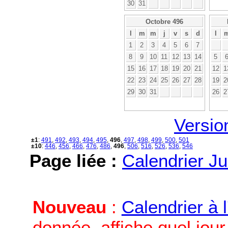
30
31
Octobre 496
l
m
m
j
v
s
d
l
1
2
3
4
5
6
7
8
9
10
11
12
13
14
5
15
16
17
18
19
20
21
12
1
22
23
24
25
26
27
28
19
2
29
30
31
26
2
Versio
±1
:
491
,
492
,
493
,
494
,
495
,
496
,
497
,
498
,
499
,
500
,
501
±10
:
446
,
456
,
466
,
476
,
486
,
496
,
506
,
516
,
526
,
536
,
546
Page liée :
Calendrier Ju
Nouveau
:
Calendrier à 
donnée, affiche quel jou