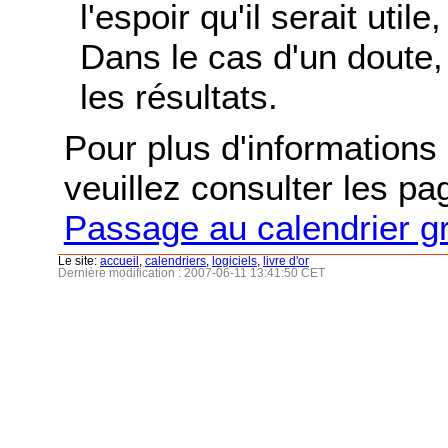
l'espoir qu'il serait uti
Dans le cas d'un doute, 
les résultats.
Pour plus d'informations s
veuillez consulter les p
Passage au calendrier g
Le site:
accueil
,
calendriers
,
logiciels
,
livre d'or
Dernière modification : 2007-06-11 13:41:50 CET