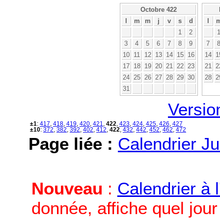
Octobre 422
l
m
m
j
v
s
d
l
1
2
3
4
5
6
7
8
9
7
10
11
12
13
14
15
16
14
1
17
18
19
20
21
22
23
21
2
24
25
26
27
28
29
30
28
2
31
Versio
±1
:
417
,
418
,
419
,
420
,
421
,
422
,
423
,
424
,
425
,
426
,
427
±10
:
372
,
382
,
392
,
402
,
412
,
422
,
432
,
442
,
452
,
462
,
472
Page liée :
Calendrier Ju
Nouveau
:
Calendrier à 
donnée, affiche quel jou