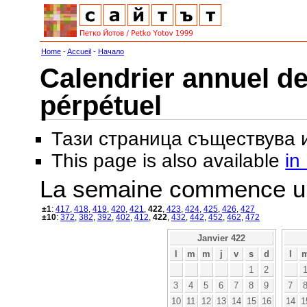
Home
-
Accueil
-
Начало
Calendrier annuel de
pérpétuel
Тази страница съществува
This page is also available
in
La semaine commence u
±1
:
417
,
418
,
419
,
420
,
421
,
422
,
423
,
424
,
425
,
426
,
427
±10
:
372
,
382
,
392
,
402
,
412
,
422
,
432
,
442
,
452
,
462
,
472
Janvier 422
l
m
m
j
v
s
d
l
1
2
3
4
5
6
7
8
9
7
10
11
12
13
14
15
16
14
1