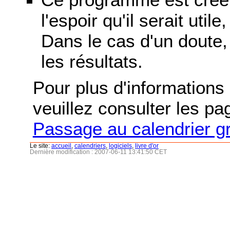
l'espoir qu'il serait uti
Dans le cas d'un doute, 
les résultats.
Pour plus d'informations s
veuillez consulter les p
Passage au calendrier g
Le site:
accueil
,
calendriers
,
logiciels
,
livre d'or
Dernière modification : 2007-06-11 13:41:50 CET