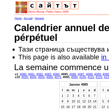
Home
-
Accueil
-
Начало
Calendrier annuel de
pérpétuel
Тази страница съществува
This page is also available
in
La semaine commence u
±1
:
4080
,
4081
,
4082
,
4083
,
4084
,
4085
,
4086
,
4087
,
4088
,
4089
,
409
±10
:
4035
,
4045
,
4055
,
4065
,
4075
,
4085
,
4095
,
4105
,
4115
,
4125
,
413
Janvier 4085
l
m
m
j
v
s
d
l
1
2
3
4
5
6
7
8
9
10
11
12
13
14
5
15
16
17
18
19
20
21
12
1