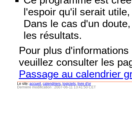
l'espoir qu'il serait uti
Dans le cas d'un doute, 
les résultats.
Pour plus d'informations s
veuillez consulter les p
Passage au calendrier g
Le site:
accueil
,
calendriers
,
logiciels
,
livre d'or
Dernière modification : 2007-06-11 13:41:50 CET