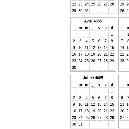
22
23
24
25
26
27
28
19
2
29
30
31
26
2
Avril 4085
l
m
m
j
v
s
d
l
1
2
3
4
5
6
7
8
7
9
10
11
12
13
14
15
14
1
16
17
18
19
20
21
22
21
2
23
24
25
26
27
28
29
28
2
30
Juillet 4085
l
m
m
j
v
s
d
l
1
2
3
4
5
6
7
8
6
9
10
11
12
13
14
15
13
1
16
17
18
19
20
21
22
20
2
23
24
25
26
27
28
29
27
2
30
31