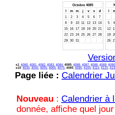
Octobre 4085
l
m
m
j
v
s
d
l
1
2
3
4
5
6
7
8
9
10
11
12
13
14
5
15
16
17
18
19
20
21
12
1
22
23
24
25
26
27
28
19
2
29
30
31
26
2
Versio
±1
:
4080
,
4081
,
4082
,
4083
,
4084
,
4085
,
4086
,
4087
,
4088
,
4089
,
409
±10
:
4035
,
4045
,
4055
,
4065
,
4075
,
4085
,
4095
,
4105
,
4115
,
4125
,
413
Page liée :
Calendrier Ju
Nouveau
:
Calendrier à 
donnée, affiche quel jou