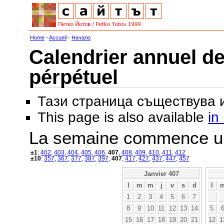
Home
-
Accueil
-
Начало
Calendrier annuel de
pérpétuel
Тази страница съществува
This page is also available
in
La semaine commence u
±1
:
402
,
403
,
404
,
405
,
406
,
407
,
408
,
409
,
410
,
411
,
412
±10
:
357
,
367
,
377
,
387
,
397
,
407
,
417
,
427
,
437
,
447
,
457
Janvier 407
l
m
m
j
v
s
d
l
1
2
3
4
5
6
7
8
9
10
11
12
13
14
5
15
16
17
18
19
20
21
12
1