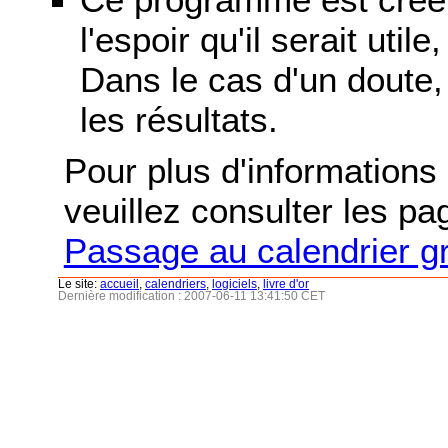
l'espoir qu'il serait uti
Dans le cas d'un doute, 
les résultats.
Pour plus d'informations s
veuillez consulter les p
Passage au calendrier g
Le site:
accueil
,
calendriers
,
logiciels
,
livre d'or
Dernière modification : 2007-06-11 13:41:50 CET