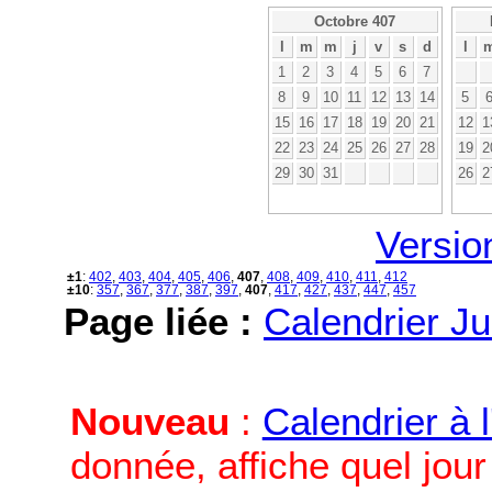
Octobre 407
l
m
m
j
v
s
d
l
1
2
3
4
5
6
7
8
9
10
11
12
13
14
5
15
16
17
18
19
20
21
12
1
22
23
24
25
26
27
28
19
2
29
30
31
26
2
Versio
±1
:
402
,
403
,
404
,
405
,
406
,
407
,
408
,
409
,
410
,
411
,
412
±10
:
357
,
367
,
377
,
387
,
397
,
407
,
417
,
427
,
437
,
447
,
457
Page liée :
Calendrier Ju
Nouveau
:
Calendrier à 
donnée, affiche quel jou