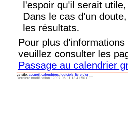
l'espoir qu'il serait uti
Dans le cas d'un doute, 
les résultats.
Pour plus d'informations s
veuillez consulter les p
Passage au calendrier g
Le site:
accueil
,
calendriers
,
logiciels
,
livre d'or
Dernière modification : 2007-06-11 13:41:50 CET