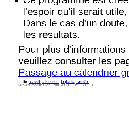
l'espoir qu'il serait uti
Dans le cas d'un doute, 
les résultats.
Pour plus d'informations s
veuillez consulter les p
Passage au calendrier g
Le site:
accueil
,
calendriers
,
logiciels
,
livre d'or
Dernière modification : 2007-06-11 13:41:50 CET