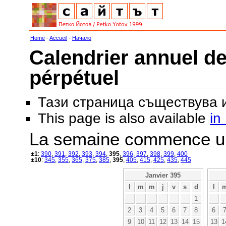
Home
-
Accueil
-
Начало
Calendrier annuel de
pérpétuel
Тази страница съществува
This page is also available
in
La semaine commence u
±1
:
390
,
391
,
392
,
393
,
394
,
395
,
396
,
397
,
398
,
399
,
400
±10
:
345
,
355
,
365
,
375
,
385
,
395
,
405
,
415
,
425
,
435
,
445
Janvier 395
l
m
m
j
v
s
d
l
1
2
3
4
5
6
7
8
6
9
10
11
12
13
14
15
13
1