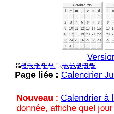
Octobre 395
l
m
m
j
v
s
d
l
1
2
3
4
5
6
7
8
6
9
10
11
12
13
14
15
13
1
16
17
18
19
20
21
22
20
2
23
24
25
26
27
28
29
27
2
30
31
Versio
±1
:
390
,
391
,
392
,
393
,
394
,
395
,
396
,
397
,
398
,
399
,
400
±10
:
345
,
355
,
365
,
375
,
385
,
395
,
405
,
415
,
425
,
435
,
445
Page liée :
Calendrier Ju
Nouveau
:
Calendrier à 
donnée, affiche quel jou