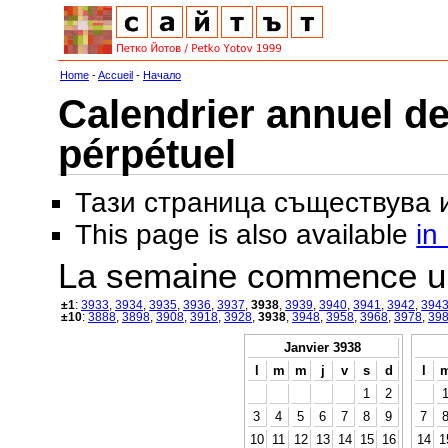
Home
-
Accueil
-
Начало
Calendrier annuel de
pérpétuel
Тази страница съществува
This page is also available
in
La semaine commence u
±1
:
3933
,
3934
,
3935
,
3936
,
3937
,
3938
,
3939
,
3940
,
3941
,
3942
,
394
±10
:
3888
,
3898
,
3908
,
3918
,
3928
,
3938
,
3948
,
3958
,
3968
,
3978
,
39
Janvier 3938
l
m
m
j
v
s
d
l
1
2
3
4
5
6
7
8
9
7
10
11
12
13
14
15
16
14
1