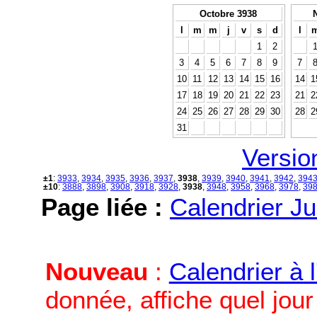
Octobre 3938
l
m
m
j
v
s
d
l
1
2
3
4
5
6
7
8
9
7
10
11
12
13
14
15
16
14
1
17
18
19
20
21
22
23
21
2
24
25
26
27
28
29
30
28
2
31
Versio
±1
:
3933
,
3934
,
3935
,
3936
,
3937
,
3938
,
3939
,
3940
,
3941
,
3942
,
394
±10
:
3888
,
3898
,
3908
,
3918
,
3928
,
3938
,
3948
,
3958
,
3968
,
3978
,
39
Page liée :
Calendrier Ju
Nouveau
:
Calendrier à 
donnée, affiche quel jou