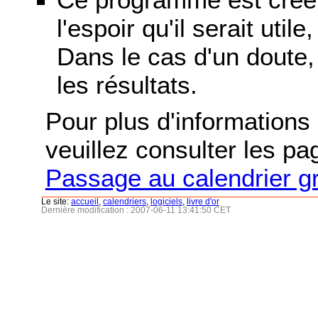
l'espoir qu'il serait uti
Dans le cas d'un doute, 
les résultats.
Pour plus d'informations s
veuillez consulter les p
Passage au calendrier g
Le site:
accueil
,
calendriers
,
logiciels
,
livre d'or
Dernière modification : 2007-06-11 13:41:50 CET