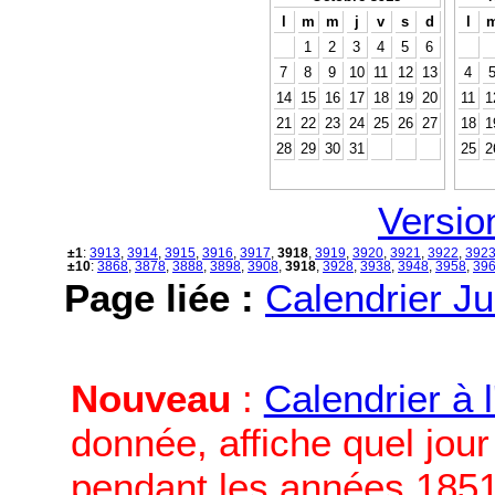
l
m
m
j
v
s
d
l
1
2
3
4
5
6
7
8
9
10
11
12
13
4
14
15
16
17
18
19
20
11
1
21
22
23
24
25
26
27
18
1
28
29
30
31
25
2
Versio
±1
:
3913
,
3914
,
3915
,
3916
,
3917
,
3918
,
3919
,
3920
,
3921
,
3922
,
392
±10
:
3868
,
3878
,
3888
,
3898
,
3908
,
3918
,
3928
,
3938
,
3948
,
3958
,
39
Page liée :
Calendrier Ju
Nouveau
:
Calendrier à 
donnée, affiche quel jou
pendant les années 1851