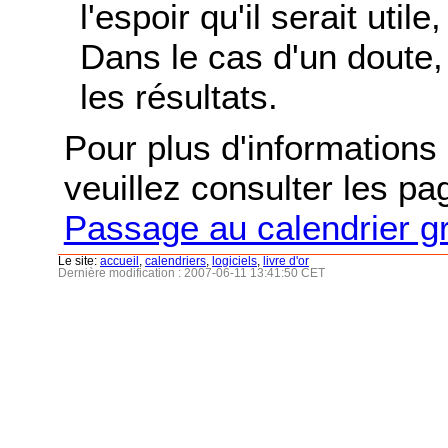
l'espoir qu'il serait uti
Dans le cas d'un doute, 
les résultats.
Pour plus d'informations s
veuillez consulter les p
Passage au calendrier g
Le site:
accueil
,
calendriers
,
logiciels
,
livre d'or
Dernière modification : 2007-06-11 13:41:50 CET