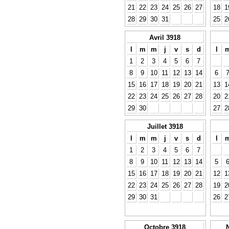
21
22
23
24
25
26
27
18
1
28
29
30
31
25
2
Avril 3918
l
m
m
j
v
s
d
l
1
2
3
4
5
6
7
8
9
10
11
12
13
14
6
15
16
17
18
19
20
21
13
1
22
23
24
25
26
27
28
20
2
29
30
27
2
Juillet 3918
l
m
m
j
v
s
d
l
1
2
3
4
5
6
7
8
9
10
11
12
13
14
5
15
16
17
18
19
20
21
12
1
22
23
24
25
26
27
28
19
2
29
30
31
26
2
Octobre 3918