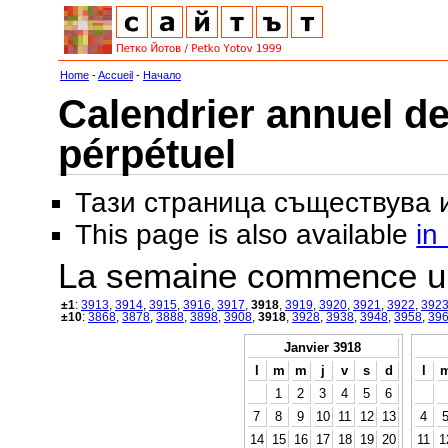
Home
-
Accueil
-
Начало
Calendrier annuel de
pérpétuel
Тази страница съществува
This page is also available
in
La semaine commence u
±1
:
3913
,
3914
,
3915
,
3916
,
3917
,
3918
,
3919
,
3920
,
3921
,
3922
,
392
±10
:
3868
,
3878
,
3888
,
3898
,
3908
,
3918
,
3928
,
3938
,
3948
,
3958
,
39
Janvier 3918
l
m
m
j
v
s
d
l
1
2
3
4
5
6
7
8
9
10
11
12
13
4
14
15
16
17
18
19
20
11
1