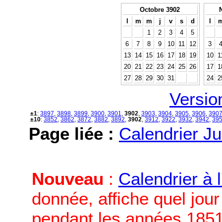
Octobre 3902
l
m
m
j
v
s
d
l
1
2
3
4
5
6
7
8
9
10
11
12
3
13
14
15
16
17
18
19
10
1
20
21
22
23
24
25
26
17
1
27
28
29
30
31
24
2
Versio
±1
:
3897
,
3898
,
3899
,
3900
,
3901
,
3902
,
3903
,
3904
,
3905
,
3906
,
390
±10
:
3852
,
3862
,
3872
,
3882
,
3892
,
3902
,
3912
,
3922
,
3932
,
3942
,
39
Page liée :
Calendrier Ju
Nouveau
:
Calendrier à 
donnée, affiche quel jou
pendant les années 1851