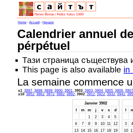
Home
-
Accueil
-
Начало
Calendrier annuel de
pérpétuel
Тази страница съществува
This page is also available
in
La semaine commence u
±1
:
3897
,
3898
,
3899
,
3900
,
3901
,
3902
,
3903
,
3904
,
3905
,
3906
,
390
±10
:
3852
,
3862
,
3872
,
3882
,
3892
,
3902
,
3912
,
3922
,
3932
,
3942
,
39
Janvier 3902
l
m
m
j
v
s
d
l
1
2
3
4
5
6
7
8
9
10
11
12
3
13
14
15
16
17
18
19
10
1