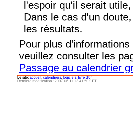
l'espoir qu'il serait uti
Dans le cas d'un doute, 
les résultats.
Pour plus d'informations s
veuillez consulter les p
Passage au calendrier g
Le site:
accueil
,
calendriers
,
logiciels
,
livre d'or
Dernière modification : 2007-06-11 13:41:50 CET