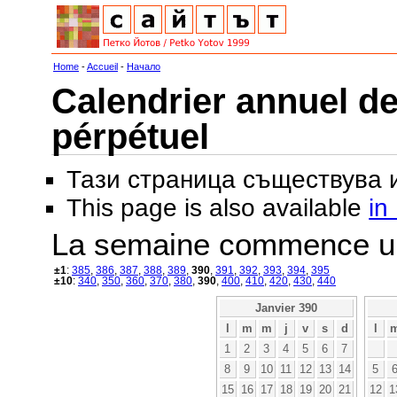
Home
-
Accueil
-
Начало
Calendrier annuel de
pérpétuel
Тази страница съществува
This page is also available
in
La semaine commence u
±1
:
385
,
386
,
387
,
388
,
389
,
390
,
391
,
392
,
393
,
394
,
395
±10
:
340
,
350
,
360
,
370
,
380
,
390
,
400
,
410
,
420
,
430
,
440
Janvier 390
l
m
m
j
v
s
d
l
1
2
3
4
5
6
7
8
9
10
11
12
13
14
5
15
16
17
18
19
20
21
12
1