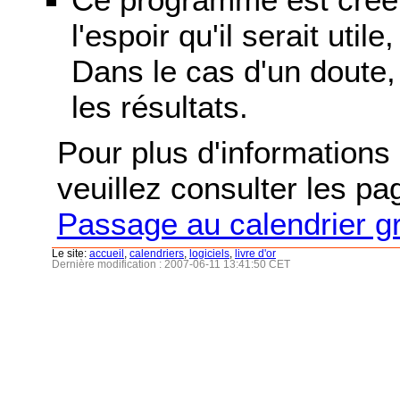
l'espoir qu'il serait uti
Dans le cas d'un doute, 
les résultats.
Pour plus d'informations s
veuillez consulter les p
Passage au calendrier g
Le site:
accueil
,
calendriers
,
logiciels
,
livre d'or
Dernière modification : 2007-06-11 13:41:50 CET