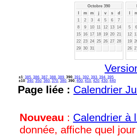
Octobre 390
l
m
m
j
v
s
d
l
1
2
3
4
5
6
7
8
9
10
11
12
13
14
5
15
16
17
18
19
20
21
12
1
22
23
24
25
26
27
28
19
2
29
30
31
26
2
Versio
±1
:
385
,
386
,
387
,
388
,
389
,
390
,
391
,
392
,
393
,
394
,
395
±10
:
340
,
350
,
360
,
370
,
380
,
390
,
400
,
410
,
420
,
430
,
440
Page liée :
Calendrier Ju
Nouveau
:
Calendrier à 
donnée, affiche quel jou