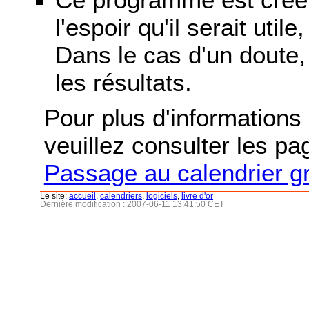
l'espoir qu'il serait uti
Dans le cas d'un doute, 
les résultats.
Pour plus d'informations s
veuillez consulter les p
Passage au calendrier g
Le site:
accueil
,
calendriers
,
logiciels
,
livre d'or
Dernière modification : 2007-06-11 13:41:50 CET