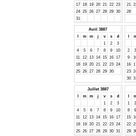
17
18
19
20
21
22
23
21
2
24
25
26
27
28
29
30
28
31
Avril 3887
l
m
m
j
v
s
d
l
1
2
3
4
5
6
7
8
9
10
2
11
12
13
14
15
16
17
9
1
18
19
20
21
22
23
24
16
1
25
26
27
28
29
30
23
2
30
3
Juillet 3887
l
m
m
j
v
s
d
l
1
2
3
1
4
5
6
7
8
9
10
8
11
12
13
14
15
16
17
15
1
18
19
20
21
22
23
24
22
2
25
26
27
28
29
30
31
29
3