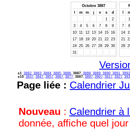
Octobre 3887
l
m
m
j
v
s
d
l
1
2
3
4
5
6
7
8
9
7
10
11
12
13
14
15
16
14
1
17
18
19
20
21
22
23
21
2
24
25
26
27
28
29
30
28
2
31
Versio
±1
:
3882
,
3883
,
3884
,
3885
,
3886
,
3887
,
3888
,
3889
,
3890
,
3891
,
389
±10
:
3837
,
3847
,
3857
,
3867
,
3877
,
3887
,
3897
,
3907
,
3917
,
3927
,
39
Page liée :
Calendrier Ju
Nouveau
:
Calendrier à 
donnée, affiche quel jou