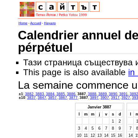
Home
-
Accueil
-
Начало
Calendrier annuel de
pérpétuel
Тази страница съществува
This page is also available
in
La semaine commence u
±1
:
3882
,
3883
,
3884
,
3885
,
3886
,
3887
,
3888
,
3889
,
3890
,
3891
,
389
±10
:
3837
,
3847
,
3857
,
3867
,
3877
,
3887
,
3897
,
3907
,
3917
,
3927
,
39
Janvier 3887
l
m
m
j
v
s
d
l
1
2
3
4
5
6
7
8
9
7
10
11
12
13
14
15
16
14
1