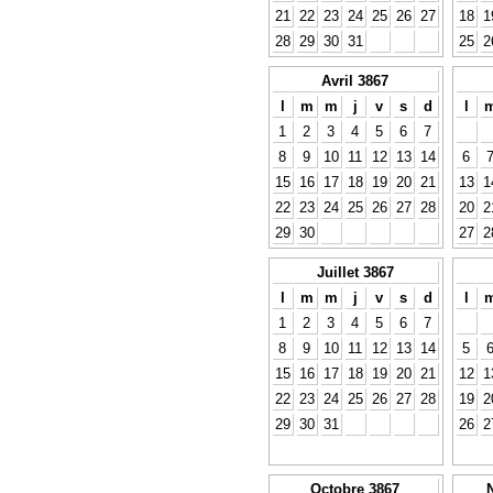
21
22
23
24
25
26
27
18
1
28
29
30
31
25
2
Avril 3867
l
m
m
j
v
s
d
l
1
2
3
4
5
6
7
8
9
10
11
12
13
14
6
15
16
17
18
19
20
21
13
1
22
23
24
25
26
27
28
20
2
29
30
27
2
Juillet 3867
l
m
m
j
v
s
d
l
1
2
3
4
5
6
7
8
9
10
11
12
13
14
5
15
16
17
18
19
20
21
12
1
22
23
24
25
26
27
28
19
2
29
30
31
26
2
Octobre 3867