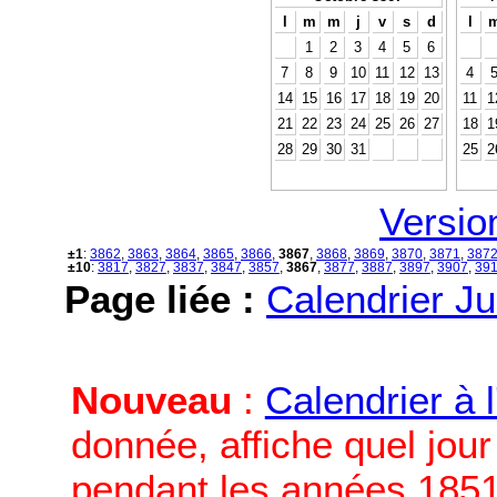
l
m
m
j
v
s
d
l
1
2
3
4
5
6
7
8
9
10
11
12
13
4
14
15
16
17
18
19
20
11
1
21
22
23
24
25
26
27
18
1
28
29
30
31
25
2
Versio
±1
:
3862
,
3863
,
3864
,
3865
,
3866
,
3867
,
3868
,
3869
,
3870
,
3871
,
387
±10
:
3817
,
3827
,
3837
,
3847
,
3857
,
3867
,
3877
,
3887
,
3897
,
3907
,
39
Page liée :
Calendrier Ju
Nouveau
:
Calendrier à 
donnée, affiche quel jou
pendant les années 1851