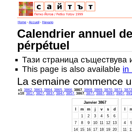
Home
-
Accueil
-
Начало
Calendrier annuel de
pérpétuel
Тази страница съществува
This page is also available
in
La semaine commence u
±1
:
3862
,
3863
,
3864
,
3865
,
3866
,
3867
,
3868
,
3869
,
3870
,
3871
,
387
±10
:
3817
,
3827
,
3837
,
3847
,
3857
,
3867
,
3877
,
3887
,
3897
,
3907
,
39
Janvier 3867
l
m
m
j
v
s
d
l
1
2
3
4
5
6
7
8
9
10
11
12
13
4
14
15
16
17
18
19
20
11
1