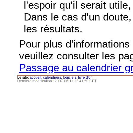
l'espoir qu'il serait uti
Dans le cas d'un doute, 
les résultats.
Pour plus d'informations s
veuillez consulter les p
Passage au calendrier g
Le site:
accueil
,
calendriers
,
logiciels
,
livre d'or
Dernière modification : 2007-06-11 13:41:50 CET