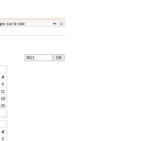
d
4
11
18
25
d
3