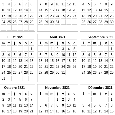
3
4
5
6
7
8
7
8
9
10
11
12
13
4
5
6
7
8
9
10
11
12
13
14
15
14
15
16
17
18
19
20
11
12
13
14
15
16
17
18
19
20
21
22
21
22
23
24
25
26
27
18
19
20
21
22
23
24
25
26
27
28
29
28
29
30
31
25
26
27
28
29
30
Juillet 3821
Août 3821
Septembre 3821
m
m
j
v
s
d
l
m
m
j
v
s
d
l
m
m
j
v
s
1
1
2
3
4
5
1
3
4
5
6
7
8
6
7
8
9
10
11
12
3
4
5
6
7
8
10
11
12
13
14
15
13
14
15
16
17
18
19
10
11
12
13
14
15
17
18
19
20
21
22
20
21
22
23
24
25
26
17
18
19
20
21
22
24
25
26
27
28
29
27
28
29
30
31
24
25
26
27
28
29
31
Octobre 3821
Novembre 3821
Décembre 3821
m
m
j
v
s
d
l
m
m
j
v
s
d
l
m
m
j
v
s
2
3
4
5
6
7
1
2
3
4
1
9
10
11
12
13
14
5
6
7
8
9
10
11
3
4
5
6
7
8
16
17
18
19
20
21
12
13
14
15
16
17
18
10
11
12
13
14
15