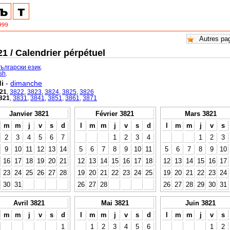
1 / Calendrier pérpétuel
български език
.
ish
.
i
-
dimanche
21
,
3822
,
3823
,
3824
,
3825
,
3826
821
,
3831
,
3841
,
3851
,
3861
,
3871
Janvier 3821
Février 3821
Mars 3821
m
m
j
v
s
d
l
m
m
j
v
s
d
l
m
m
j
v
s
2
3
4
5
6
7
1
2
3
4
1
2
3
9
10
11
12
13
14
5
6
7
8
9
10
11
5
6
7
8
9
10
16
17
18
19
20
21
12
13
14
15
16
17
18
12
13
14
15
16
17
23
24
25
26
27
28
19
20
21
22
23
24
25
19
20
21
22
23
24
30
31
26
27
28
26
27
28
29
30
31
Avril 3821
Mai 3821
Juin 3821
m
m
j
v
s
d
l
m
m
j
v
s
d
l
m
m
j
v
s
1
1
2
3
4
5
6
1
2