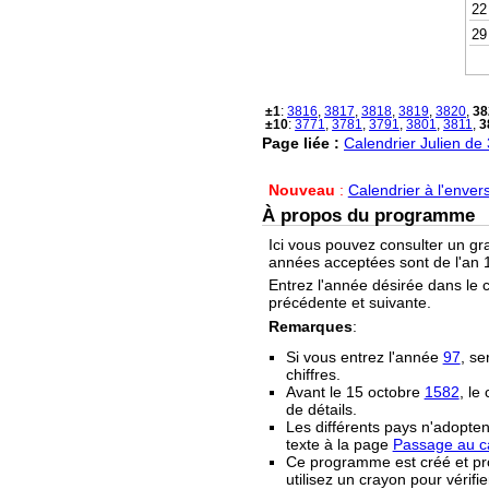
22
29
±1
:
3816
,
3817
,
3818
,
3819
,
3820
,
38
±10
:
3771
,
3781
,
3791
,
3801
,
3811
,
3
Page liée :
Calendrier Julien de
Nouveau
:
Calendrier à l'enver
À propos du programme
Ici vous pouvez consulter un gr
années acceptées sont de l'an 1
Entrez l'année désirée dans le 
précédente et suivante.
Remarques
:
Si vous entrez l'année
97
, se
chiffres.
Avant le 15 octobre
1582
, le
de détails.
Les différents pays n'adopten
texte à la page
Passage au ca
Ce programme est créé et prop
utilisez un crayon pour vérifie