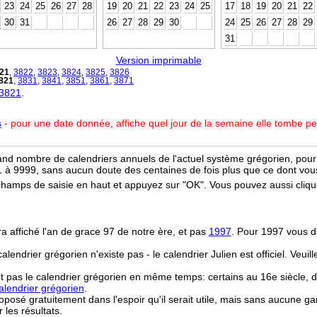
23
24
25
26
27
28
19
20
21
22
23
24
25
17
18
19
20
21
22
30
31
26
27
28
29
30
24
25
26
27
28
29
31
Version imprimable
21
,
3822
,
3823
,
3824
,
3825
,
3826
821
,
3831
,
3841
,
3851
,
3861
,
3871
 3821
.
s
- pour une date donnée, affiche quel jour de la semaine elle tombe p
and nombre de calendriers annuels de l'actuel système grégorien, pour 
 à 9999, sans aucun doute des centaines de fois plus que ce dont vous
champs de saisie en haut et appuyez sur "OK". Vous pouvez aussi clique
ra affiché l'an de grace 97 de notre ère, et pas
1997
. Pour 1997 vous d
 calendrier grégorien n'existe pas - le calendrier Julien est officiel. Veui
t pas le calendrier grégorien en même temps: certains au 16e siècle, d
lendrier grégorien
.
osé gratuitement dans l'espoir qu'il serait utile, mais sans aucune ga
r les résultats.