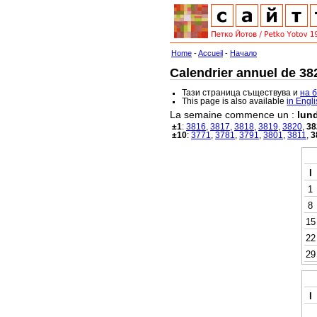
Home
-
Accueil
-
Начало
Calendrier annuel de 382
Тази страница съществува и
на 
This page is also available
in Engl
La semaine commence un :
lund
±1
:
3816
,
3817
,
3818
,
3819
,
3820
,
38
±10
:
3771
,
3781
,
3791
,
3801
,
3811
,
3
l
1
8
15
22
29
l