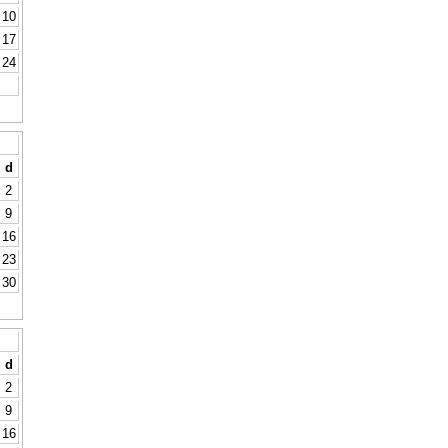
10
17
24
d
2
9
16
23
30
d
2
9
16