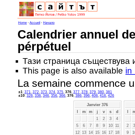
Home
-
Accueil
-
Начало
Calendrier annuel de
pérpétuel
Тази страница съществува
This page is also available
in
La semaine commence u
±1
:
371
,
372
,
373
,
374
,
375
,
376
,
377
,
378
,
379
,
380
,
381
±10
:
326
,
336
,
346
,
356
,
366
,
376
,
386
,
396
,
406
,
416
,
426
Janvier 376
l
m
m
j
v
s
d
l
1
2
3
4
5
6
7
8
9
10
11
2
12
13
14
15
16
17
18
9
1