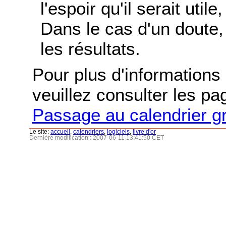
l'espoir qu'il serait uti
Dans le cas d'un doute, 
les résultats.
Pour plus d'informations s
veuillez consulter les p
Passage au calendrier g
Le site:
accueil
,
calendriers
,
logiciels
,
livre d'or
Dernière modification : 2007-06-11 13:41:50 CET