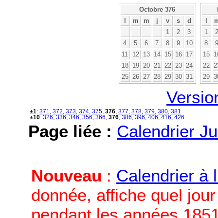
Octobre 376
l
m
m
j
v
s
d
l
1
2
3
1
4
5
6
7
8
9
10
8
11
12
13
14
15
16
17
15
1
18
19
20
21
22
23
24
22
2
25
26
27
28
29
30
31
29
3
Versio
±1
:
371
,
372
,
373
,
374
,
375
,
376
,
377
,
378
,
379
,
380
,
381
±10
:
326
,
336
,
346
,
356
,
366
,
376
,
386
,
396
,
406
,
416
,
426
Page liée :
Calendrier Ju
Nouveau
:
Calendrier à 
donnée, affiche quel jou
pendant les années 1851