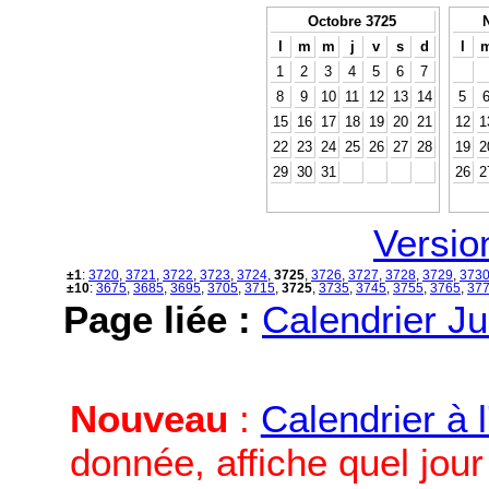
Octobre 3725
l
m
m
j
v
s
d
l
1
2
3
4
5
6
7
8
9
10
11
12
13
14
5
15
16
17
18
19
20
21
12
1
22
23
24
25
26
27
28
19
2
29
30
31
26
2
Versio
±1
:
3720
,
3721
,
3722
,
3723
,
3724
,
3725
,
3726
,
3727
,
3728
,
3729
,
373
±10
:
3675
,
3685
,
3695
,
3705
,
3715
,
3725
,
3735
,
3745
,
3755
,
3765
,
37
Page liée :
Calendrier Ju
Nouveau
:
Calendrier à 
donnée, affiche quel jou