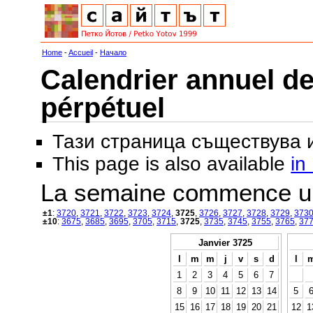
Home
-
Accueil
-
Начало
Calendrier annuel de
pérpétuel
Тази страница съществува
This page is also available
in
La semaine commence u
±1
:
3720
,
3721
,
3722
,
3723
,
3724
,
3725
,
3726
,
3727
,
3728
,
3729
,
373
±10
:
3675
,
3685
,
3695
,
3705
,
3715
,
3725
,
3735
,
3745
,
3755
,
3765
,
37
Janvier 3725
l
m
m
j
v
s
d
l
1
2
3
4
5
6
7
8
9
10
11
12
13
14
5
15
16
17
18
19
20
21
12
1