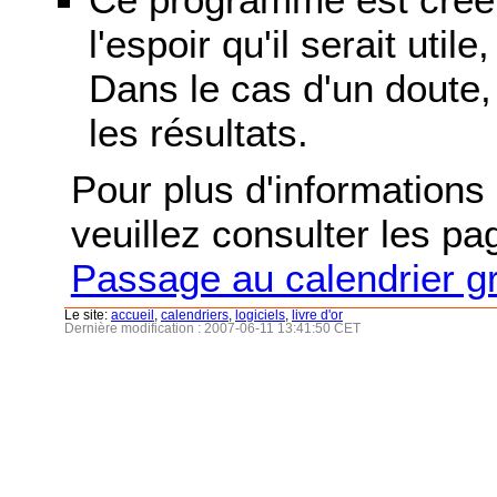
l'espoir qu'il serait uti
Dans le cas d'un doute, 
les résultats.
Pour plus d'informations s
veuillez consulter les p
Passage au calendrier g
Le site:
accueil
,
calendriers
,
logiciels
,
livre d'or
Dernière modification : 2007-06-11 13:41:50 CET