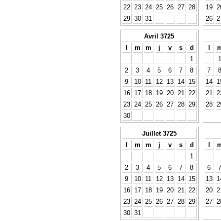
22
23
24
25
26
27
28
19
2
29
30
31
26
2
Avril 3725
l
m
m
j
v
s
d
l
1
2
3
4
5
6
7
8
7
9
10
11
12
13
14
15
14
1
16
17
18
19
20
21
22
21
2
23
24
25
26
27
28
29
28
2
30
Juillet 3725
l
m
m
j
v
s
d
l
1
2
3
4
5
6
7
8
6
9
10
11
12
13
14
15
13
1
16
17
18
19
20
21
22
20
2
23
24
25
26
27
28
29
27
2
30
31