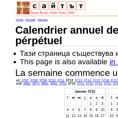
Home
-
Accueil
-
Начало
Calendrier annuel de
pérpétuel
Тази страница съществува
This page is also available
in
La semaine commence u
±1
:
3707
,
3708
,
3709
,
3710
,
3711
,
3712
,
3713
,
3714
,
3715
,
3716
,
3717
±10
:
3662
,
3672
,
3682
,
3692
,
3702
,
3712
,
3722
,
3732
,
3742
,
3752
,
37
Janvier 3712
l
m
m
j
v
s
d
l
1
2
3
1
4
5
6
7
8
9
10
8
11
12
13
14
15
16
17
15
1