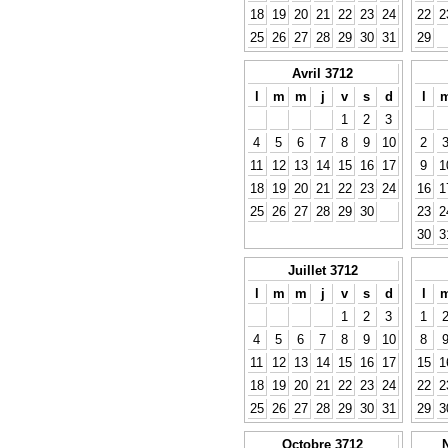
18
19
20
21
22
23
24
22
2
25
26
27
28
29
30
31
29
Avril 3712
l
m
m
j
v
s
d
l
1
2
3
4
5
6
7
8
9
10
2
11
12
13
14
15
16
17
9
1
18
19
20
21
22
23
24
16
1
25
26
27
28
29
30
23
2
30
3
Juillet 3712
l
m
m
j
v
s
d
l
1
2
3
1
4
5
6
7
8
9
10
8
11
12
13
14
15
16
17
15
1
18
19
20
21
22
23
24
22
2
25
26
27
28
29
30
31
29
3
Octobre 3712