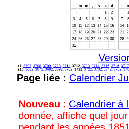
l
m
m
j
v
s
d
l
1
2
3
4
5
6
7
8
9
7
10
11
12
13
14
15
16
14
1
17
18
19
20
21
22
23
21
2
24
25
26
27
28
29
30
28
2
31
Versio
±1
:
3707
,
3708
,
3709
,
3710
,
3711
,
3712
,
3713
,
3714
,
3715
,
3716
,
3717
±10
:
3662
,
3672
,
3682
,
3692
,
3702
,
3712
,
3722
,
3732
,
3742
,
3752
,
37
Page liée :
Calendrier Ju
Nouveau
:
Calendrier à 
donnée, affiche quel jou
pendant les années 1851