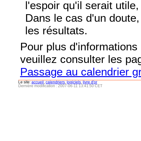
l'espoir qu'il serait uti
Dans le cas d'un doute, 
les résultats.
Pour plus d'informations s
veuillez consulter les p
Passage au calendrier g
Le site:
accueil
,
calendriers
,
logiciels
,
livre d'or
Dernière modification : 2007-06-11 13:41:50 CET