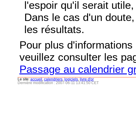
l'espoir qu'il serait uti
Dans le cas d'un doute, 
les résultats.
Pour plus d'informations s
veuillez consulter les p
Passage au calendrier g
Le site:
accueil
,
calendriers
,
logiciels
,
livre d'or
Dernière modification : 2007-06-11 13:41:50 CET