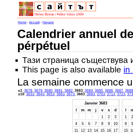
Home
-
Accueil
-
Начало
Calendrier annuel de
pérpétuel
Тази страница съществува
This page is also available
in
La semaine commence u
±1
:
3678
,
3679
,
3680
,
3681
,
3682
,
3683
,
3684
,
3685
,
3686
,
3687
,
368
±10
:
3633
,
3643
,
3653
,
3663
,
3673
,
3683
,
3693
,
3703
,
3713
,
3723
,
37
Janvier 3683
l
m
m
j
v
s
d
l
1
2
3
1
4
5
6
7
8
9
10
8
11
12
13
14
15
16
17
15
1