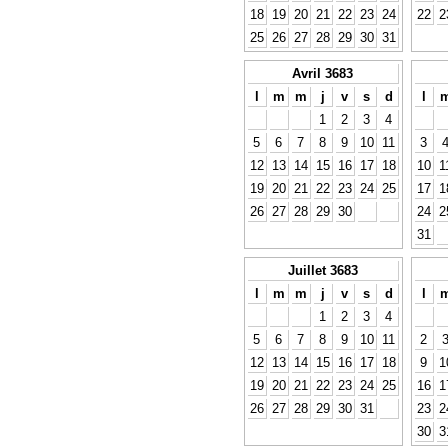
18
19
20
21
22
23
24
22
2
25
26
27
28
29
30
31
Avril 3683
l
m
m
j
v
s
d
l
1
2
3
4
5
6
7
8
9
10
11
3
12
13
14
15
16
17
18
10
1
19
20
21
22
23
24
25
17
1
26
27
28
29
30
24
2
31
Juillet 3683
l
m
m
j
v
s
d
l
1
2
3
4
5
6
7
8
9
10
11
2
12
13
14
15
16
17
18
9
1
19
20
21
22
23
24
25
16
1
26
27
28
29
30
31
23
2
30
3