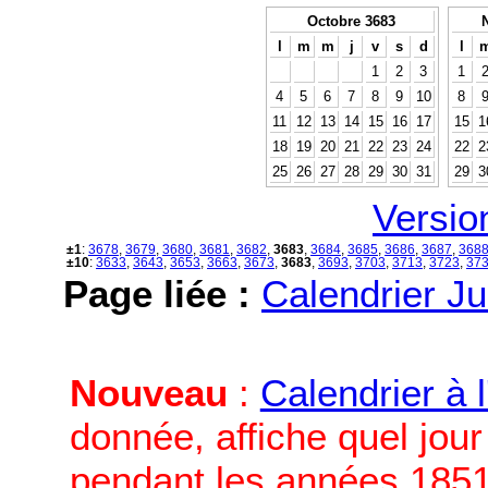
Octobre 3683
l
m
m
j
v
s
d
l
1
2
3
1
4
5
6
7
8
9
10
8
11
12
13
14
15
16
17
15
1
18
19
20
21
22
23
24
22
2
25
26
27
28
29
30
31
29
3
Versio
±1
:
3678
,
3679
,
3680
,
3681
,
3682
,
3683
,
3684
,
3685
,
3686
,
3687
,
368
±10
:
3633
,
3643
,
3653
,
3663
,
3673
,
3683
,
3693
,
3703
,
3713
,
3723
,
37
Page liée :
Calendrier Ju
Nouveau
:
Calendrier à 
donnée, affiche quel jou
pendant les années 1851