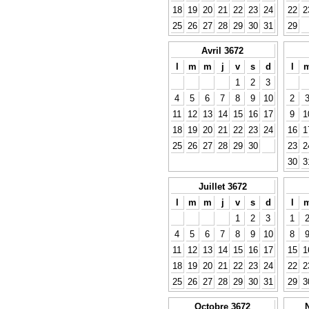
18
19
20
21
22
23
24
22
2
25
26
27
28
29
30
31
29
Avril 3672
l
m
m
j
v
s
d
l
1
2
3
4
5
6
7
8
9
10
2
11
12
13
14
15
16
17
9
1
18
19
20
21
22
23
24
16
1
25
26
27
28
29
30
23
2
30
3
Juillet 3672
l
m
m
j
v
s
d
l
1
2
3
1
4
5
6
7
8
9
10
8
11
12
13
14
15
16
17
15
1
18
19
20
21
22
23
24
22
2
25
26
27
28
29
30
31
29
3
Octobre 3672