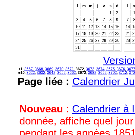
l
m
m
j
v
s
d
l
1
2
3
4
5
6
7
8
9
7
10
11
12
13
14
15
16
14
1
17
18
19
20
21
22
23
21
2
24
25
26
27
28
29
30
28
2
31
Versio
±1
:
3667
,
3668
,
3669
,
3670
,
3671
,
3672
,
3673
,
3674
,
3675
,
3676
,
367
±10
:
3622
,
3632
,
3642
,
3652
,
3662
,
3672
,
3682
,
3692
,
3702
,
3712
,
37
Page liée :
Calendrier Ju
Nouveau
:
Calendrier à 
donnée, affiche quel jou
pendant les années 1851