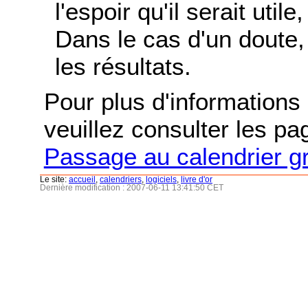
l'espoir qu'il serait uti
Dans le cas d'un doute, 
les résultats.
Pour plus d'informations s
veuillez consulter les p
Passage au calendrier g
Le site:
accueil
,
calendriers
,
logiciels
,
livre d'or
Dernière modification : 2007-06-11 13:41:50 CET