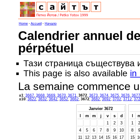
Home
-
Accueil
-
Начало
Calendrier annuel de
pérpétuel
Тази страница съществува
This page is also available
in
La semaine commence u
±1
:
3667
,
3668
,
3669
,
3670
,
3671
,
3672
,
3673
,
3674
,
3675
,
3676
,
367
±10
:
3622
,
3632
,
3642
,
3652
,
3662
,
3672
,
3682
,
3692
,
3702
,
3712
,
37
Janvier 3672
l
m
m
j
v
s
d
l
1
2
3
1
4
5
6
7
8
9
10
8
11
12
13
14
15
16
17
15
1