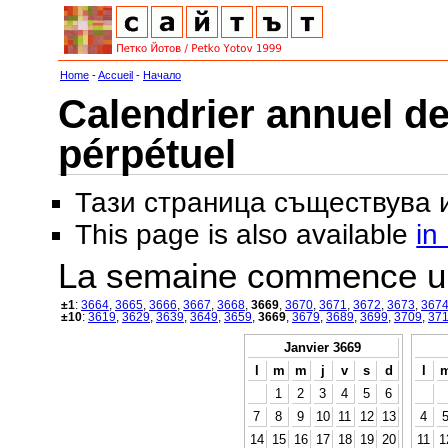
Home
-
Accueil
-
Начало
Calendrier annuel de
pérpétuel
Тази страница съществува
This page is also available
in
La semaine commence u
±1
:
3664
,
3665
,
3666
,
3667
,
3668
,
3669
,
3670
,
3671
,
3672
,
3673
,
367
±10
:
3619
,
3629
,
3639
,
3649
,
3659
,
3669
,
3679
,
3689
,
3699
,
3709
,
37
Janvier 3669
l
m
m
j
v
s
d
l
1
2
3
4
5
6
7
8
9
10
11
12
13
4
14
15
16
17
18
19
20
11
1