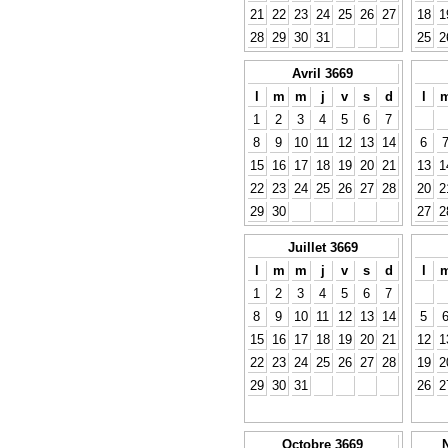
21
22
23
24
25
26
27
18
1
28
29
30
31
25
2
Avril 3669
l
m
m
j
v
s
d
l
1
2
3
4
5
6
7
8
9
10
11
12
13
14
6
15
16
17
18
19
20
21
13
1
22
23
24
25
26
27
28
20
2
29
30
27
2
Juillet 3669
l
m
m
j
v
s
d
l
1
2
3
4
5
6
7
8
9
10
11
12
13
14
5
15
16
17
18
19
20
21
12
1
22
23
24
25
26
27
28
19
2
29
30
31
26
2
Octobre 3669