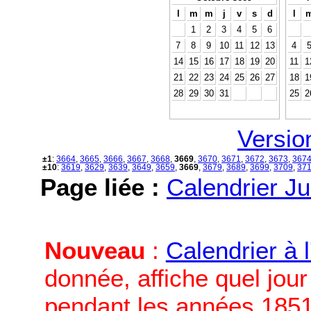
l
m
m
j
v
s
d
l
1
2
3
4
5
6
7
8
9
10
11
12
13
4
14
15
16
17
18
19
20
11
1
21
22
23
24
25
26
27
18
1
28
29
30
31
25
2
Versio
±1
:
3664
,
3665
,
3666
,
3667
,
3668
,
3669
,
3670
,
3671
,
3672
,
3673
,
367
±10
:
3619
,
3629
,
3639
,
3649
,
3659
,
3669
,
3679
,
3689
,
3699
,
3709
,
37
Page liée :
Calendrier Ju
Nouveau
:
Calendrier à 
donnée, affiche quel jou
pendant les années 1851