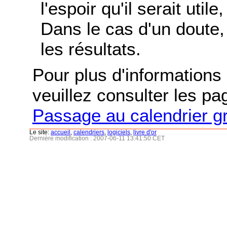
l'espoir qu'il serait uti
Dans le cas d'un doute, 
les résultats.
Pour plus d'informations s
veuillez consulter les p
Passage au calendrier g
Le site:
accueil
,
calendriers
,
logiciels
,
livre d'or
Dernière modification : 2007-06-11 13:41:50 CET