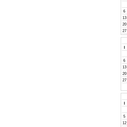
6
13
20
27
l
6
13
20
27
l
5
12