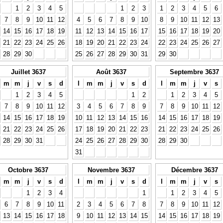
1
2
3
4
5
1
2
3
1
2
3
4
5
6
7
8
9
10
11
12
4
5
6
7
8
9
10
8
9
10
11
12
13
14
15
16
17
18
19
11
12
13
14
15
16
17
15
16
17
18
19
20
21
22
23
24
25
26
18
19
20
21
22
23
24
22
23
24
25
26
27
28
29
30
25
26
27
28
29
30
31
29
30
Juillet 3637
Août 3637
Septembre 3637
m
m
j
v
s
d
l
m
m
j
v
s
d
l
m
m
j
v
s
1
2
3
4
5
1
2
1
2
3
4
5
7
8
9
10
11
12
3
4
5
6
7
8
9
7
8
9
10
11
12
14
15
16
17
18
19
10
11
12
13
14
15
16
14
15
16
17
18
19
21
22
23
24
25
26
17
18
19
20
21
22
23
21
22
23
24
25
26
28
29
30
31
24
25
26
27
28
29
30
28
29
30
31
Octobre 3637
Novembre 3637
Décembre 3637
m
m
j
v
s
d
l
m
m
j
v
s
d
l
m
m
j
v
s
1
2
3
4
1
1
2
3
4
5
6
7
8
9
10
11
2
3
4
5
6
7
8
7
8
9
10
11
12
13
14
15
16
17
18
9
10
11
12
13
14
15
14
15
16
17
18
19