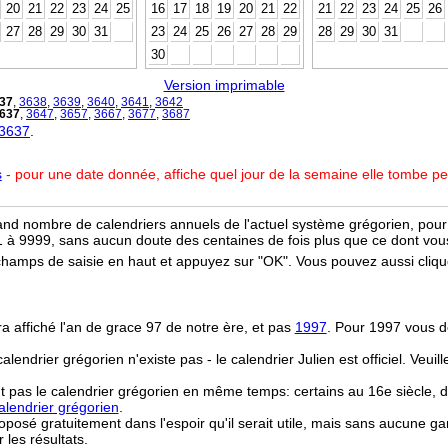
20
21
22
23
24
25
16
17
18
19
20
21
22
21
22
23
24
25
26
27
28
29
30
31
23
24
25
26
27
28
29
28
29
30
31
30
Version imprimable
37
,
3638
,
3639
,
3640
,
3641
,
3642
637
,
3647
,
3657
,
3667
,
3677
,
3687
 3637
.
s
- pour une date donnée, affiche quel jour de la semaine elle tombe p
and nombre de calendriers annuels de l'actuel système grégorien, pour 
 à 9999, sans aucun doute des centaines de fois plus que ce dont vous
champs de saisie en haut et appuyez sur "OK". Vous pouvez aussi clique
ra affiché l'an de grace 97 de notre ère, et pas
1997
. Pour 1997 vous d
 calendrier grégorien n'existe pas - le calendrier Julien est officiel. Veui
t pas le calendrier grégorien en même temps: certains au 16e siècle, d
lendrier grégorien
.
osé gratuitement dans l'espoir qu'il serait utile, mais sans aucune ga
r les résultats.