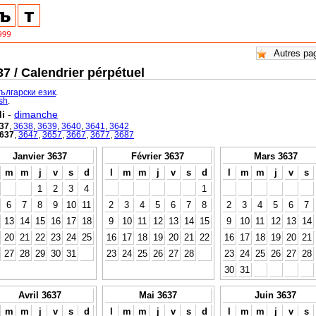
7 / Calendrier pérpétuel
български език
.
ish
.
i
-
dimanche
37
,
3638
,
3639
,
3640
,
3641
,
3642
637
,
3647
,
3657
,
3667
,
3677
,
3687
Janvier 3637
Février 3637
Mars 3637
m
m
j
v
s
d
l
m
m
j
v
s
d
l
m
m
j
v
s
1
2
3
4
1
6
7
8
9
10
11
2
3
4
5
6
7
8
2
3
4
5
6
7
13
14
15
16
17
18
9
10
11
12
13
14
15
9
10
11
12
13
14
20
21
22
23
24
25
16
17
18
19
20
21
22
16
17
18
19
20
21
27
28
29
30
31
23
24
25
26
27
28
23
24
25
26
27
28
30
31
Avril 3637
Mai 3637
Juin 3637
m
m
j
v
s
d
l
m
m
j
v
s
d
l
m
m
j
v
s