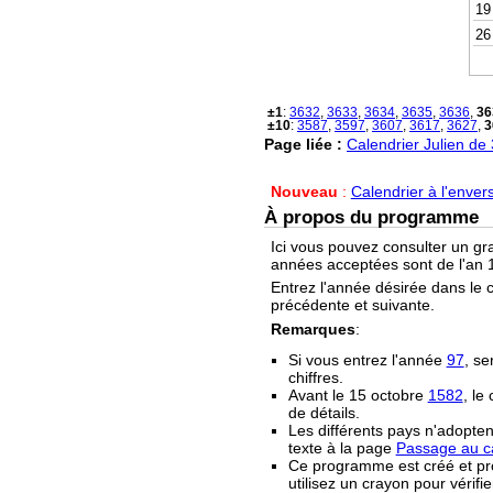
19
26
±1
:
3632
,
3633
,
3634
,
3635
,
3636
,
36
±10
:
3587
,
3597
,
3607
,
3617
,
3627
,
3
Page liée :
Calendrier Julien de
Nouveau
:
Calendrier à l'enver
À propos du programme
Ici vous pouvez consulter un gr
années acceptées sont de l'an 1
Entrez l'année désirée dans le 
précédente et suivante.
Remarques
:
Si vous entrez l'année
97
, se
chiffres.
Avant le 15 octobre
1582
, le
de détails.
Les différents pays n'adopten
texte à la page
Passage au ca
Ce programme est créé et prop
utilisez un crayon pour vérifie