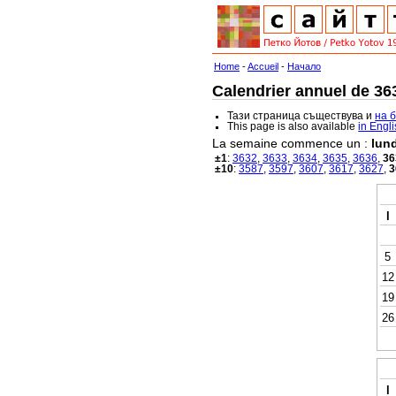
Home
-
Accueil
-
Начало
Calendrier annuel de 363
Тази страница съществува и
на 
This page is also available
in Engl
La semaine commence un :
lund
±1
:
3632
,
3633
,
3634
,
3635
,
3636
,
36
±10
:
3587
,
3597
,
3607
,
3617
,
3627
,
3
l
5
12
19
26
l