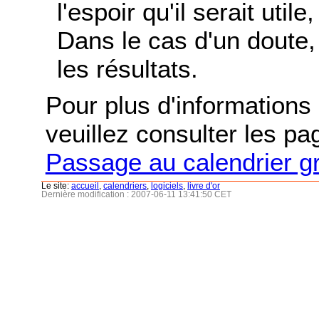
l'espoir qu'il serait uti
Dans le cas d'un doute, 
les résultats.
Pour plus d'informations s
veuillez consulter les p
Passage au calendrier g
Le site:
accueil
,
calendriers
,
logiciels
,
livre d'or
Dernière modification : 2007-06-11 13:41:50 CET