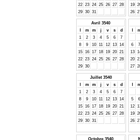
22
23
24
25
26
27
28
19
2
29
30
31
26
2
Avril 3540
l
m
m
j
v
s
d
l
1
2
3
4
5
6
7
8
9
10
11
12
13
14
6
15
16
17
18
19
20
21
13
1
22
23
24
25
26
27
28
20
2
29
30
27
2
Juillet 3540
l
m
m
j
v
s
d
l
1
2
3
4
5
6
7
8
9
10
11
12
13
14
5
15
16
17
18
19
20
21
12
1
22
23
24
25
26
27
28
19
2
29
30
31
26
2
Octobre 3540