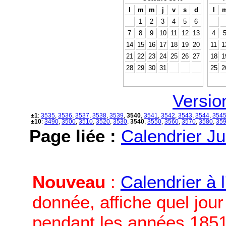
l
m
m
j
v
s
d
l
1
2
3
4
5
6
7
8
9
10
11
12
13
4
14
15
16
17
18
19
20
11
1
21
22
23
24
25
26
27
18
1
28
29
30
31
25
2
Versio
±1
:
3535
,
3536
,
3537
,
3538
,
3539
,
3540
,
3541
,
3542
,
3543
,
3544
,
354
±10
:
3490
,
3500
,
3510
,
3520
,
3530
,
3540
,
3550
,
3560
,
3570
,
3580
,
35
Page liée :
Calendrier Ju
Nouveau
:
Calendrier à 
donnée, affiche quel jou
pendant les années 1851