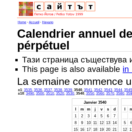
Home
-
Accueil
-
Начало
Calendrier annuel de
pérpétuel
Тази страница съществува
This page is also available
in
La semaine commence u
±1
:
3535
,
3536
,
3537
,
3538
,
3539
,
3540
,
3541
,
3542
,
3543
,
3544
,
354
±10
:
3490
,
3500
,
3510
,
3520
,
3530
,
3540
,
3550
,
3560
,
3570
,
3580
,
35
Janvier 3540
l
m
m
j
v
s
d
l
1
2
3
4
5
6
7
8
9
10
11
12
13
14
5
15
16
17
18
19
20
21
12
1