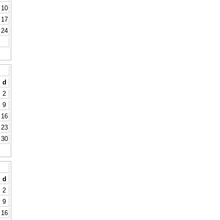
10
17
24
d
2
9
16
23
30
d
2
9
16