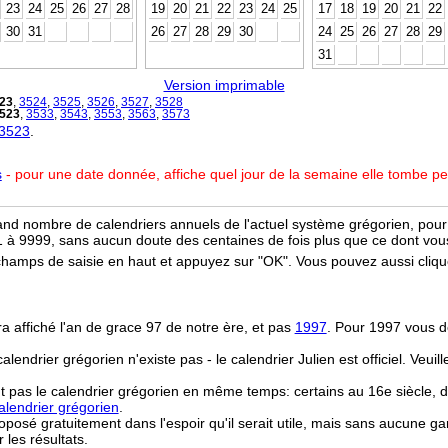
23
24
25
26
27
28
19
20
21
22
23
24
25
17
18
19
20
21
22
30
31
26
27
28
29
30
24
25
26
27
28
29
31
Version imprimable
23
,
3524
,
3525
,
3526
,
3527
,
3528
523
,
3533
,
3543
,
3553
,
3563
,
3573
 3523
.
s
- pour une date donnée, affiche quel jour de la semaine elle tombe p
and nombre de calendriers annuels de l'actuel système grégorien, pour 
 à 9999, sans aucun doute des centaines de fois plus que ce dont vous
champs de saisie en haut et appuyez sur "OK". Vous pouvez aussi clique
ra affiché l'an de grace 97 de notre ère, et pas
1997
. Pour 1997 vous d
 calendrier grégorien n'existe pas - le calendrier Julien est officiel. Veui
t pas le calendrier grégorien en même temps: certains au 16e siècle, d
lendrier grégorien
.
osé gratuitement dans l'espoir qu'il serait utile, mais sans aucune ga
r les résultats.