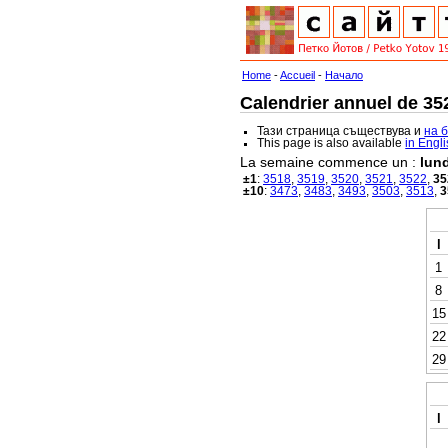
Home
-
Accueil
-
Начало
Calendrier annuel de 352
Тази страница съществува и
на 
This page is also available
in Engl
La semaine commence un :
lund
±1
:
3518
,
3519
,
3520
,
3521
,
3522
,
35
±10
:
3473
,
3483
,
3493
,
3503
,
3513
,
3
l
1
8
15
22
29
l