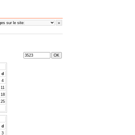
d
4
11
18
25
d
3