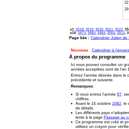
22
29
±1
:
3518
,
3519
,
3520
,
3521
,
3522
,
35
±10
:
3473
,
3483
,
3493
,
3503
,
3513
,
3
Page liée :
Calendrier Julien de
Nouveau
:
Calendrier à l'enver
À propos du programme
Ici vous pouvez consulter un gr
années acceptées sont de l'an 1
Entrez l'année désirée dans le 
précédente et suivante.
Remarques
:
Si vous entrez l'année
97
, se
chiffres.
Avant le 15 octobre
1582
, le
de détails.
Les différents pays n'adopten
texte à la page
Passage au ca
Ce programme est créé et prop
utilisez un crayon pour vérifie