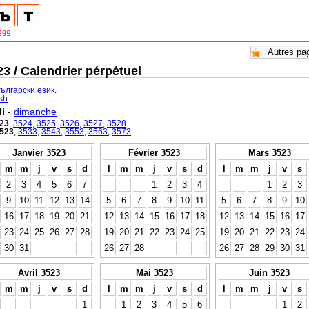
3 / Calendrier pérpétuel
български език
.
ish
.
i
-
dimanche
23
,
3524
,
3525
,
3526
,
3527
,
3528
523
,
3533
,
3543
,
3553
,
3563
,
3573
Janvier 3523
Février 3523
Mars 3523
m
m
j
v
s
d
l
m
m
j
v
s
d
l
m
m
j
v
s
2
3
4
5
6
7
1
2
3
4
1
2
3
9
10
11
12
13
14
5
6
7
8
9
10
11
5
6
7
8
9
10
16
17
18
19
20
21
12
13
14
15
16
17
18
12
13
14
15
16
17
23
24
25
26
27
28
19
20
21
22
23
24
25
19
20
21
22
23
24
30
31
26
27
28
26
27
28
29
30
31
Avril 3523
Mai 3523
Juin 3523
m
m
j
v
s
d
l
m
m
j
v
s
d
l
m
m
j
v
s
1
1
2
3
4
5
6
1
2