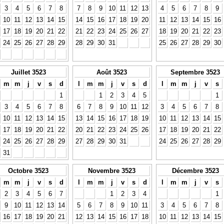
3
4
5
6
7
8
7
8
9
10
11
12
13
4
5
6
7
8
9
10
11
12
13
14
15
14
15
16
17
18
19
20
11
12
13
14
15
16
17
18
19
20
21
22
21
22
23
24
25
26
27
18
19
20
21
22
23
24
25
26
27
28
29
28
29
30
31
25
26
27
28
29
30
Juillet 3523
Août 3523
Septembre 3523
m
m
j
v
s
d
l
m
m
j
v
s
d
l
m
m
j
v
s
1
1
2
3
4
5
1
3
4
5
6
7
8
6
7
8
9
10
11
12
3
4
5
6
7
8
10
11
12
13
14
15
13
14
15
16
17
18
19
10
11
12
13
14
15
17
18
19
20
21
22
20
21
22
23
24
25
26
17
18
19
20
21
22
24
25
26
27
28
29
27
28
29
30
31
24
25
26
27
28
29
31
Octobre 3523
Novembre 3523
Décembre 3523
m
m
j
v
s
d
l
m
m
j
v
s
d
l
m
m
j
v
s
2
3
4
5
6
7
1
2
3
4
1
9
10
11
12
13
14
5
6
7
8
9
10
11
3
4
5
6
7
8
16
17
18
19
20
21
12
13
14
15
16
17
18
10
11
12
13
14
15