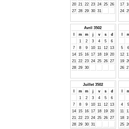
20
21
22
23
24
25
26
17
1
27
28
29
30
31
24
2
Avril 3502
l
m
m
j
v
s
d
l
1
2
3
4
5
6
7
8
9
10
11
12
13
5
14
15
16
17
18
19
20
12
1
21
22
23
24
25
26
27
19
2
28
29
30
26
2
Juillet 3502
l
m
m
j
v
s
d
l
1
2
3
4
5
6
7
8
9
10
11
12
13
4
14
15
16
17
18
19
20
11
1
21
22
23
24
25
26
27
18
1
28
29
30
31
25
2