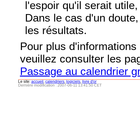
l'espoir qu'il serait uti
Dans le cas d'un doute, 
les résultats.
Pour plus d'informations s
veuillez consulter les p
Passage au calendrier g
Le site:
accueil
,
calendriers
,
logiciels
,
livre d'or
Dernière modification : 2007-06-11 13:41:50 CET