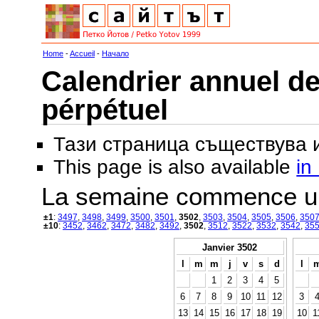
Home
-
Accueil
-
Начало
Calendrier annuel de
pérpétuel
Тази страница съществува
This page is also available
in
La semaine commence u
±1
:
3497
,
3498
,
3499
,
3500
,
3501
,
3502
,
3503
,
3504
,
3505
,
3506
,
350
±10
:
3452
,
3462
,
3472
,
3482
,
3492
,
3502
,
3512
,
3522
,
3532
,
3542
,
35
Janvier 3502
l
m
m
j
v
s
d
l
1
2
3
4
5
6
7
8
9
10
11
12
3
13
14
15
16
17
18
19
10
1