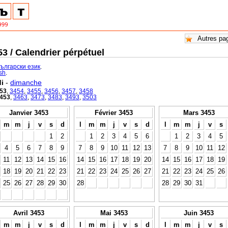
3 / Calendrier pérpétuel
български език
.
ish
.
i
-
dimanche
53
,
3454
,
3455
,
3456
,
3457
,
3458
453
,
3463
,
3473
,
3483
,
3493
,
3503
Janvier 3453
Février 3453
Mars 3453
m
m
j
v
s
d
l
m
m
j
v
s
d
l
m
m
j
v
s
1
2
1
2
3
4
5
6
1
2
3
4
5
4
5
6
7
8
9
7
8
9
10
11
12
13
7
8
9
10
11
12
11
12
13
14
15
16
14
15
16
17
18
19
20
14
15
16
17
18
19
18
19
20
21
22
23
21
22
23
24
25
26
27
21
22
23
24
25
26
25
26
27
28
29
30
28
28
29
30
31
Avril 3453
Mai 3453
Juin 3453
m
m
j
v
s
d
l
m
m
j
v
s
d
l
m
m
j
v
s