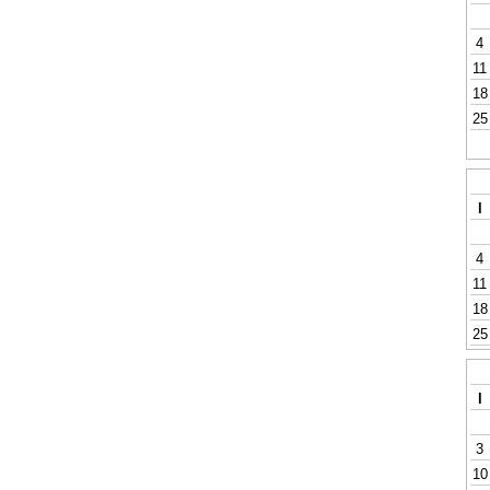
4
11
18
25
l
4
11
18
25
l
3
10