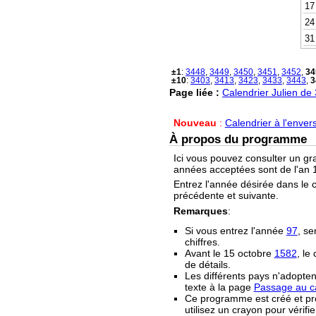
17
24
31
±1
:
3448
,
3449
,
3450
,
3451
,
3452
,
34
±10
:
3403
,
3413
,
3423
,
3433
,
3443
,
3
Page liée :
Calendrier Julien de
Nouveau
:
Calendrier à l'enver
À propos du programme
Ici vous pouvez consulter un gr
années acceptées sont de l'an 1
Entrez l'année désirée dans le 
précédente et suivante.
Remarques
:
Si vous entrez l'année
97
, se
chiffres.
Avant le 15 octobre
1582
, le
de détails.
Les différents pays n'adopten
texte à la page
Passage au ca
Ce programme est créé et prop
utilisez un crayon pour vérifie