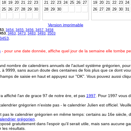
18
19
20
21
22
23
21
22
23
24
25
26
27
19
20
21
22
23
24
25
26
27
28
29
30
28
29
30
26
27
28
29
30
31
Version imprimable
53
,
3454
,
3455
,
3456
,
3457
,
3458
453
,
3463
,
3473
,
3483
,
3493
,
3503
 3453
.
s
- pour une date donnée, affiche quel jour de la semaine elle tombe p
and nombre de calendriers annuels de l'actuel système grégorien, pour 
 à 9999, sans aucun doute des centaines de fois plus que ce dont vous
champs de saisie en haut et appuyez sur "OK". Vous pouvez aussi clique
ra affiché l'an de grace 97 de notre ère, et pas
1997
. Pour 1997 vous d
 calendrier grégorien n'existe pas - le calendrier Julien est officiel. Veui
t pas le calendrier grégorien en même temps: certains au 16e siècle, d
lendrier grégorien
.
osé gratuitement dans l'espoir qu'il serait utile, mais sans aucune ga
r les résultats.