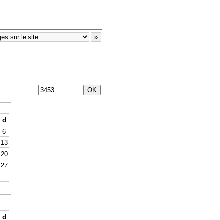
d
6
13
20
27
d