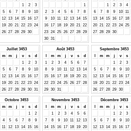
1
2
3
1
1
2
3
4
5
6
7
8
9
10
2
3
4
5
6
7
8
6
7
8
9
10
11
12
13
14
15
16
17
9
10
11
12
13
14
15
13
14
15
16
17
18
19
20
21
22
23
24
16
17
18
19
20
21
22
20
21
22
23
24
25
26
27
28
29
30
23
24
25
26
27
28
29
27
28
29
30
30
31
Juillet 3453
Août 3453
Septembre 3453
m
m
j
v
s
d
l
m
m
j
v
s
d
l
m
m
j
v
s
1
2
3
1
2
3
4
5
6
7
1
2
3
5
6
7
8
9
10
8
9
10
11
12
13
14
5
6
7
8
9
10
12
13
14
15
16
17
15
16
17
18
19
20
21
12
13
14
15
16
17
19
20
21
22
23
24
22
23
24
25
26
27
28
19
20
21
22
23
24
26
27
28
29
30
31
29
30
31
26
27
28
29
30
Octobre 3453
Novembre 3453
Décembre 3453
m
m
j
v
s
d
l
m
m
j
v
s
d
l
m
m
j
v
s
1
2
1
2
3
4
5
6
1
2
3
4
5
6
7
8
9
7
8
9
10
11
12
13
5
6
7
8
9
10
11
12
13
14
15
16
14
15
16
17
18
19
20
12
13
14
15
16
17