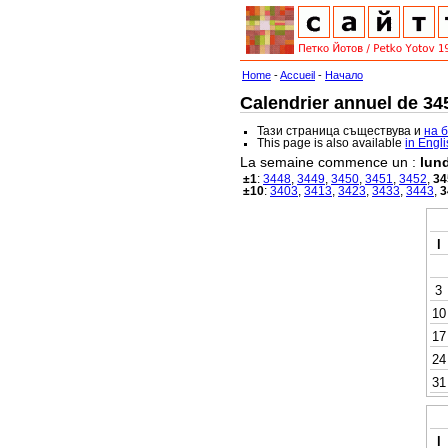
Home
-
Accueil
-
Начало
Calendrier annuel de 345
Тази страница съществува и
на 
This page is also available
in Engl
La semaine commence un :
lund
±1
:
3448
,
3449
,
3450
,
3451
,
3452
,
34
±10
:
3403
,
3413
,
3423
,
3433
,
3443
,
3
l
3
10
17
24
31
l