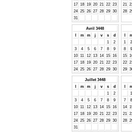
17
18
19
20
21
22
23
21
2
24
25
26
27
28
29
30
28
2
31
Avril 3448
l
m
m
j
v
s
d
l
1
2
1
3
4
5
6
7
8
9
8
10
11
12
13
14
15
16
15
1
17
18
19
20
21
22
23
22
2
24
25
26
27
28
29
30
29
3
Juillet 3448
l
m
m
j
v
s
d
l
1
2
3
4
5
6
7
8
9
7
10
11
12
13
14
15
16
14
1
17
18
19
20
21
22
23
21
2
24
25
26
27
28
29
30
28
2
31