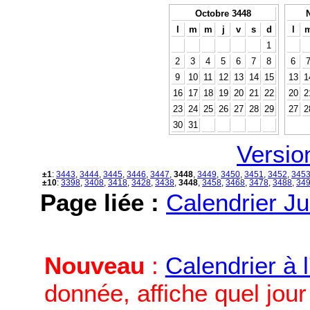
Octobre 3448
l
m
m
j
v
s
d
l
1
2
3
4
5
6
7
8
6
9
10
11
12
13
14
15
13
1
16
17
18
19
20
21
22
20
2
23
24
25
26
27
28
29
27
2
30
31
Versio
±1
:
3443
,
3444
,
3445
,
3446
,
3447
,
3448
,
3449
,
3450
,
3451
,
3452
,
345
±10
:
3398
,
3408
,
3418
,
3428
,
3438
,
3448
,
3458
,
3468
,
3478
,
3488
,
34
Page liée :
Calendrier Ju
Nouveau
:
Calendrier à 
donnée, affiche quel jou