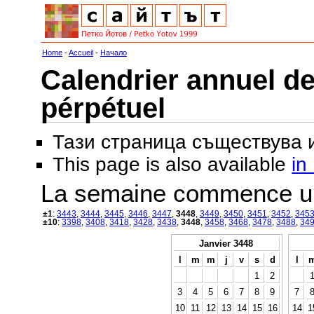
Home
-
Accueil
-
Начало
Calendrier annuel de
pérpétuel
Тази страница съществува
This page is also available
in
La semaine commence u
±1
:
3443
,
3444
,
3445
,
3446
,
3447
,
3448
,
3449
,
3450
,
3451
,
3452
,
345
±10
:
3398
,
3408
,
3418
,
3428
,
3438
,
3448
,
3458
,
3468
,
3478
,
3488
,
34
Janvier 3448
l
m
m
j
v
s
d
l
1
2
3
4
5
6
7
8
9
7
10
11
12
13
14
15
16
14
1