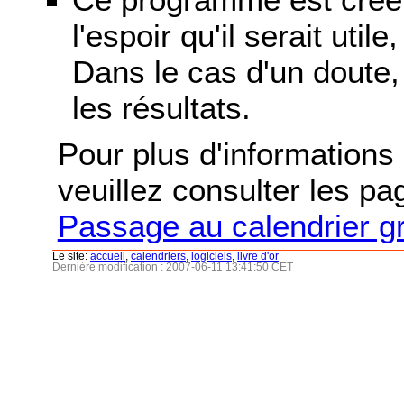
l'espoir qu'il serait uti
Dans le cas d'un doute, 
les résultats.
Pour plus d'informations s
veuillez consulter les p
Passage au calendrier g
Le site:
accueil
,
calendriers
,
logiciels
,
livre d'or
Dernière modification : 2007-06-11 13:41:50 CET