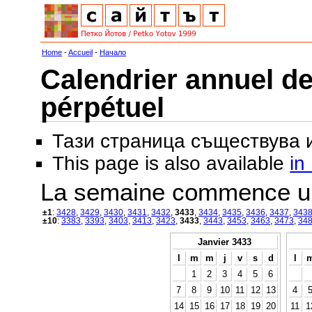
Home
-
Accueil
-
Начало
Calendrier annuel de
pérpétuel
Тази страница съществува
This page is also available
in
La semaine commence u
±1
:
3428
,
3429
,
3430
,
3431
,
3432
,
3433
,
3434
,
3435
,
3436
,
3437
,
343
±10
:
3383
,
3393
,
3403
,
3413
,
3423
,
3433
,
3443
,
3453
,
3463
,
3473
,
34
Janvier 3433
l
m
m
j
v
s
d
l
1
2
3
4
5
6
7
8
9
10
11
12
13
4
14
15
16
17
18
19
20
11
1