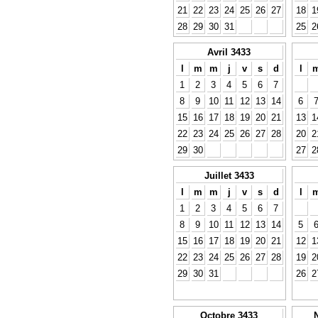
21
22
23
24
25
26
27
18
1
28
29
30
31
25
2
Avril 3433
l
m
m
j
v
s
d
l
1
2
3
4
5
6
7
8
9
10
11
12
13
14
6
15
16
17
18
19
20
21
13
1
22
23
24
25
26
27
28
20
2
29
30
27
2
Juillet 3433
l
m
m
j
v
s
d
l
1
2
3
4
5
6
7
8
9
10
11
12
13
14
5
15
16
17
18
19
20
21
12
1
22
23
24
25
26
27
28
19
2
29
30
31
26
2
Octobre 3433