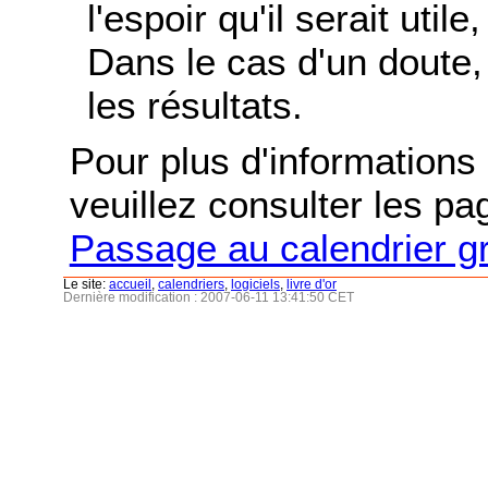
l'espoir qu'il serait uti
Dans le cas d'un doute, 
les résultats.
Pour plus d'informations s
veuillez consulter les p
Passage au calendrier g
Le site:
accueil
,
calendriers
,
logiciels
,
livre d'or
Dernière modification : 2007-06-11 13:41:50 CET