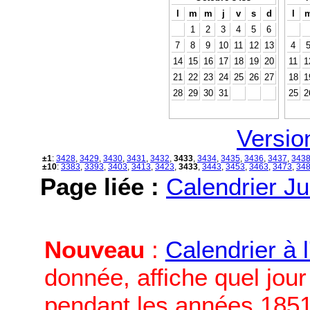
l
m
m
j
v
s
d
l
1
2
3
4
5
6
7
8
9
10
11
12
13
4
14
15
16
17
18
19
20
11
1
21
22
23
24
25
26
27
18
1
28
29
30
31
25
2
Versio
±1
:
3428
,
3429
,
3430
,
3431
,
3432
,
3433
,
3434
,
3435
,
3436
,
3437
,
343
±10
:
3383
,
3393
,
3403
,
3413
,
3423
,
3433
,
3443
,
3453
,
3463
,
3473
,
34
Page liée :
Calendrier Ju
Nouveau
:
Calendrier à 
donnée, affiche quel jou
pendant les années 1851