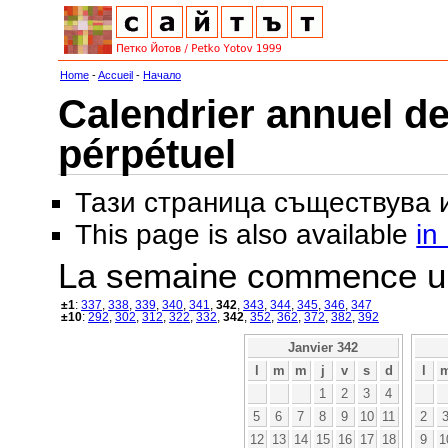
Home
-
Accueil
-
Начало
Calendrier annuel de
pérpétuel
Тази страница съществува
This page is also available
in
La semaine commence u
±1
:
337
,
338
,
339
,
340
,
341
,
342
,
343
,
344
,
345
,
346
,
347
±10
:
292
,
302
,
312
,
322
,
332
,
342
,
352
,
362
,
372
,
382
,
392
Janvier 342
l
m
m
j
v
s
d
l
1
2
3
4
5
6
7
8
9
10
11
2
12
13
14
15
16
17
18
9
1