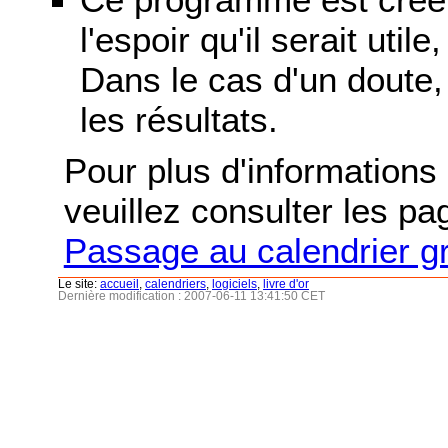
l'espoir qu'il serait uti
Dans le cas d'un doute, 
les résultats.
Pour plus d'informations s
veuillez consulter les p
Passage au calendrier g
Le site:
accueil
,
calendriers
,
logiciels
,
livre d'or
Dernière modification : 2007-06-11 13:41:50 CET