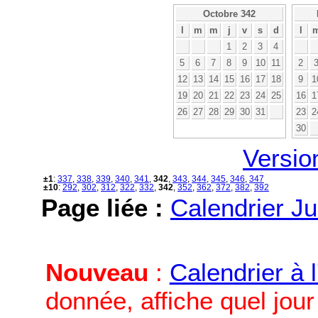
Octobre 342
l
m
m
j
v
s
d
l
1
2
3
4
5
6
7
8
9
10
11
2
12
13
14
15
16
17
18
9
1
19
20
21
22
23
24
25
16
1
26
27
28
29
30
31
23
2
30
Versio
±1
:
337
,
338
,
339
,
340
,
341
,
342
,
343
,
344
,
345
,
346
,
347
±10
:
292
,
302
,
312
,
322
,
332
,
342
,
352
,
362
,
372
,
382
,
392
Page liée :
Calendrier Ju
Nouveau
:
Calendrier à 
donnée, affiche quel jou